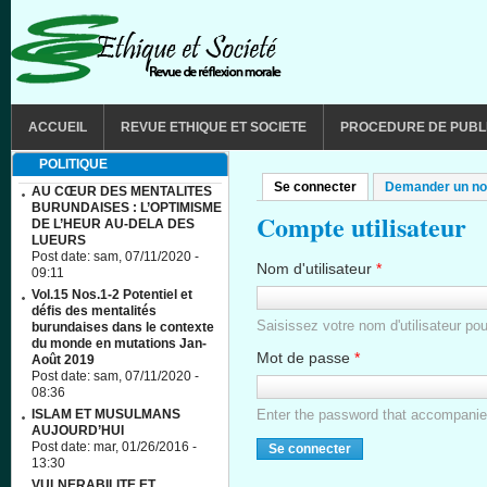
Aller au contenu principal
MAIN MENU
ACCUEIL
REVUE ETHIQUE ET SOCIETE
PROCEDURE DE PUBL
POLITIQUE
Se connecter
(onglet actif)
Demander un no
Onglets principaux
AU CŒUR DES MENTALITES
BURUNDAISES : L’OPTIMISME
Compte utilisateur
DE L’HEUR AU-DELA DES
LUEURS
Post date:
sam, 07/11/2020 -
Nom d'utilisateur
*
09:11
Vol.15 Nos.1-2 Potentiel et
défis des mentalités
Saisissez votre nom d'utilisateu
burundaises dans le contexte
du monde en mutations Jan-
Mot de passe
*
Août 2019
Post date:
sam, 07/11/2020 -
08:36
ISLAM ET MUSULMANS
Enter the password that accompani
AUJOURD’HUI
Post date:
mar, 01/26/2016 -
13:30
VULNERABILITE ET