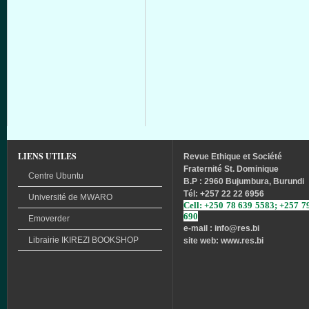
LIENS UTILES
Revue
Ethique
et
Société
Fraternité
St. Dominique
Centre Ubuntu
B.P : 2960 Bujumbura, Burundi
Tél
: +257 22 22 6956
Université
de
MWARO
Cell: +250 78 639 5583; +257 7
690
Emoverder
e-mail : info
@res.bi
Librairie
IKIREZI
BOOKSHOP
site web: www.res.bi