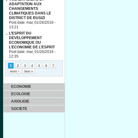
ADAPTATION AUX
CHANGEMENTS
CLIMATIQUES DANS LE
DISTRICT DE RUSIZI
Post date:
mar, 01/26/2016 -
13:21
L’ESPRIT DU
DEVELOPPEMENT
ECONOMIQUE OU
L’ECONOMIE DE L’ESPRIT
Post date:
mar, 01/26/2016 -
12:35
Pages
1
2
3
4
5
6
7
next ›
last »
ECONOMIE
ECOLOGIE
AXIOLIGIE
SOCIETE