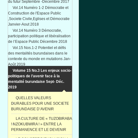
du futur Septembre -Décembre 2017
Vol.14 Numéro 1-2 Démocratie et
Construction de l'Espace Public
,Societe Civile,Eglises et Démocratie
Janvier-Aout 2018
Vol.14 Numéro 3 Démocratie,
participation politique et libéralisation
de l’Espace Public Décembre 2018
Vol.15 Nos.1-2 Potentiel et défis
des mentalités burundaises dans le
contexte du monde en mutations Jan-
Août 2019
Volume 15 No.3 Les enjeux socio-
politiques de l’avenir face à la
mentalité burundaise Sept- Déc.
2019
QUELLES VALEURS
DURABLES POUR UNE SOCIETE
BURUNDAISE D’AVENIR
LA CULTURE DE « TUZOBIRABA
! NZOKUBWIRA ! » ENTRE LA
PERMANENCE ET LE DEVENIR