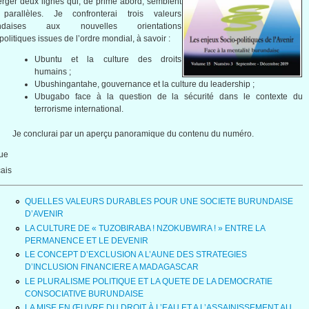
rger deux lignes qui, de prime abord, semblent
 parallèles. Je confronterai trois valeurs
undaises aux nouvelles orientations
politiques issues de l’ordre mondial, à savoir :
Ubuntu et la culture des droits
humains ;
Ubushingantahe, gouvernance et la culture du leadership ;
Ubugabo face à la question de la sécurité dans le contexte du
terrorisme international.
Je conclurai par un aperçu panoramique du contenu du numéro.
ue
ais
QUELLES VALEURS DURABLES POUR UNE SOCIETE BURUNDAISE
D’AVENIR
LA CULTURE DE « TUZOBIRABA ! NZOKUBWIRA ! » ENTRE LA
PERMANENCE ET LE DEVENIR
LE CONCEPT D’EXCLUSION A L’AUNE DES STRATEGIES
D’INCLUSION FINANCIERE A MADAGASCAR
LE PLURALISME POLITIQUE ET LA QUETE DE LA DEMOCRATIE
CONSOCIATIVE BURUNDAISE
LA MISE EN ŒUVRE DU DROIT À L’EAU ET A L’ASSAINISSEMENT AU