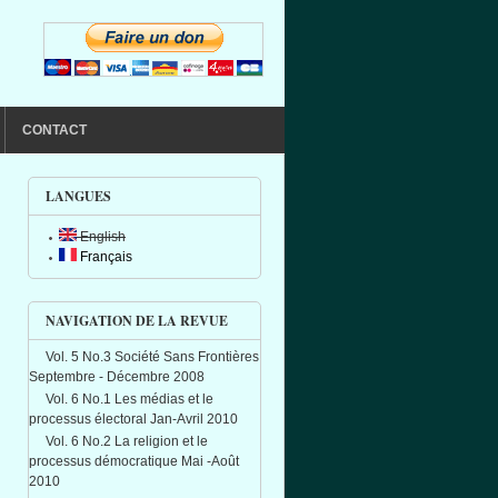
CONTACT
LANGUES
English
Français
NAVIGATION DE LA REVUE
Vol. 5 No.3 Société Sans Frontières
Septembre - Décembre 2008
Vol. 6 No.1 Les médias et le
processus électoral Jan-Avril 2010
Vol. 6 No.2 La religion et le
processus démocratique Mai -Août
2010