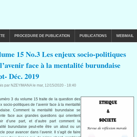
ETE
PROCEDURE DE PUBLICATION
PUBLICATIONS
WEBMAIL
lume 15 No.3 Les enjeux socio-politiques
 l’avenir face à la mentalité burundaise
pt- Déc. 2019
is par
NZEYIMANA
le
mar, 12/15/2020 - 18:40
méro 3 du volume 15 traite de la question des
x socio-politiques de l’avenir face à la mentalité
ndaise. Comment la mentalité burundaise se
nte face aux grandes questions qui orientent
enir d’une part, et d’autre part comment la
lité burundaise peut-elle être un atout ou un
cle pour avancer dans l’avenir. Il s’agit de faire