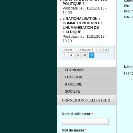
conve
POLITIQUE ?
être
Post date:
jeu, 11/21/2013 -
bur
14:05
socio
« RATIONALISATION »
COMME CONDITION DE
L’HUMANISATION DE
L’AFRIQUE
Post date:
jeu, 11/21/2013 -
13:19
Pages
« first
‹ previous
1
2
3
4
5
6
7
Lang
ECONOMIE
Franç
ECOLOGIE
AXIOLIGIE
SOCIETE
CONNEXION UTILISATEUR
Nom d'utilisateur
*
Mot de passe
*