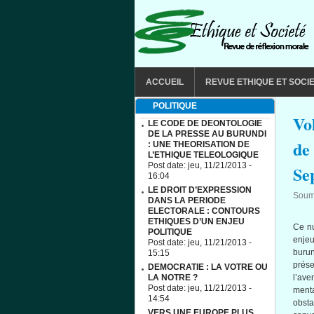
Aller au contenu principal
MAIN MENU
ACCUEIL
REVUE ETHIQUE ET SOCI
POLITIQUE
Vo
LE CODE DE DEONTOLOGIE
DE LA PRESSE AU BURUNDI
de
: UNE THEORISATION DE
L’ETHIQUE TELEOLOGIQUE
Post date:
jeu, 11/21/2013 -
Se
16:04
LE DROIT D’EXPRESSION
Soum
DANS LA PERIODE
ELECTORALE : CONTOURS
ETHIQUES D’UN ENJEU
Ce nu
POLITIQUE
enjeu
Post date:
jeu, 11/21/2013 -
buru
15:15
prése
DEMOCRATIE : LA VOTRE OU
LA NOTRE ?
l’av
Post date:
jeu, 11/21/2013 -
menta
14:54
obsta
VERS UNE EUROPE PLUS