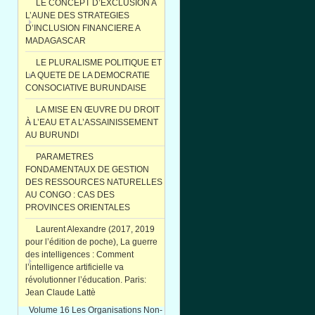
LE CONCEPT D’EXCLUSION A
L’AUNE DES STRATEGIES
D’INCLUSION FINANCIERE A
MADAGASCAR
LE PLURALISME POLITIQUE ET
LA QUETE DE LA DEMOCRATIE
CONSOCIATIVE BURUNDAISE
LA MISE EN ŒUVRE DU DROIT
À L’EAU ET A L’ASSAINISSEMENT
AU BURUNDI
PARAMETRES
FONDAMENTAUX DE GESTION
DES RESSOURCES NATURELLES
AU CONGO : CAS DES
PROVINCES ORIENTALES
Laurent Alexandre (2017, 2019
pour l’édition de poche), La guerre
des intelligences : Comment
l’intelligence artificielle va
révolutionner l’éducation. Paris:
Jean Claude Lattè
Volume 16 Les Organisations Non-