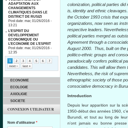
ADAPTATION AUX
colonization, political parties di
CHANGEMENTS
is, identity and ethnic cleavages
CLIMATIQUES DANS LE
DISTRICT DE RUSIZI
the October 1993 crisis that exp
Post date:
mar, 01/26/2016 -
organizations, now seen as instru
13:21
respective leaders. Nevertheless
L’ESPRIT DU
DEVELOPPEMENT
political parties merged as outs
ECONOMIQUE OU
Agreement through a consociatio
L’ECONOMIE DE L’ESPRIT
Post date:
mar, 01/26/2016 -
August 2000. Thus, built on the 
12:35
politico-ethnic groups and cons
Pages
paradoxically confers political pa
1
2
3
4
5
6
7
next ›
last »
candidates. This will allow them
Nevertheless, the risk of suprem
ethnographic society of those pol
ECONOMIE
consociative democracy in Buru
ECOLOGIE
AXIOLIGIE
Introduction
SOCIETE
Depuis leur apparition sur la sc
CONNEXION UTILISATEUR
1950-début des années 1960, c’es
Burundi, et tout au long de leur 
Nom d'utilisateur
*
n’ont jamais eu bonne presse