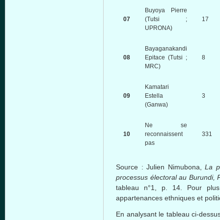
Buyoya Pierre
07
(Tutsi ;
17
UPRONA)
Bayaganakandi
08
Epitace (Tutsi ;
8
MRC)
Kamatari
09
Estella
3
(Ganwa)
Ne se
10
reconnaissent
331
pas
Source : Julien Nimubona,
La p
processus électoral au Burundi, R
tableau n°1, p. 14. Pour plu
appartenances ethniques et polit
En analysant le tableau ci-dessu