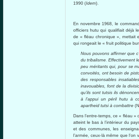
1990 (
Idem
).
En novembre 1968, le commanda
officiers hutu qui qualifiait déjà
de « fléau chronique », mettait 
qui rongeait le « fruit politique b
Nous pouvons affirmer que c’e
du tribalisme. Effectivement 
peu méritants qui, pour se ma
convoités, ont besoin de pisto
des responsables insatiables
inavouables, font de la divisi
qu’ils sont tutsis ils dénonc
à l’appui un péril hutu à co
apartheid tutsi à combattre
(
Dans l’entre-temps, ce « fléau » d
atteint le bas à l’intérieur du pa
et des communes, les enseignant
l’armée, ceux-là même que l’on v