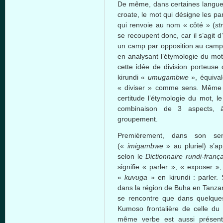
De même, dans certaines langues
croate, le mot qui désigne les par
qui renvoie au nom « côté » (
st
se recoupent donc, car il s’agit d
un camp par opposition au camp 
en analysant l’étymologie du mot 
cette idée de division porteuse 
kirundi «
umugambwe
», équival
« diviser » comme sens. Même s’
certitude l’étymologie du mot, l
combinaison de 3 aspects, à 
groupement.
Premièrement, dans son s
(«
imigambwe
» au pluriel) s’a
selon le
Dictionnaire rundi-frança
signifie « parler », « exposer 
«
kuvuga
» en kirundi : parler. 
dans la région de Buha en Tanzani
se rencontre que dans quelques
Kumoso frontalière de celle du 
même verbe est aussi présen