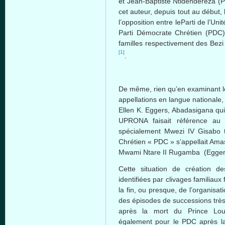
et Jean-Baptiste Ntidendereza (P
cet auteur, depuis tout au début,
l’opposition entre leParti de l’U
Parti Démocrate Chrétien (PDC),
familles respectivement des Bez
[1]
.
De même, rien qu’en examinant le
appellations en langue nationale,
Ellen K. Eggers, Abadasigana qui
UPRONA faisait référence au 
spécialement Mwezi IV Gisabo 
Chrétien « PDC » s’appellait Ama
Mwami Ntare II Rugamba (Eggers
Cette situation de création d
identifiées par clivages familiaux 
la fin, ou presque, de l’organisatio
des épisodes de successions très 
après la mort du Prince Lo
également pour le PDC après la 