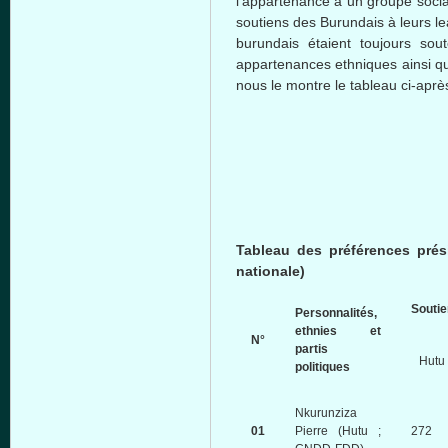
l’appartenance à un groupe socia
soutiens des Burundais à leurs le
burundais étaient toujours sou
appartenances ethniques ainsi qu
nous le montre le tableau ci-aprè
Tableau des préférences présid
nationale)
Souti
Personnalités,
ethnies et
N°
partis
Hutu
politiques
Nkurunziza
01
Pierre (Hutu ;
272