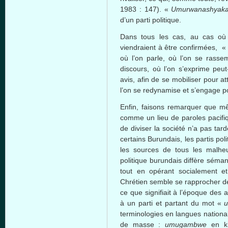
1983 : 147). «
Umurwanashyak
d’un parti politique.
Dans tous les cas, au cas où 
viendraient à être confirmées, 
où l’on parle, où l’on se rassem
discours, où l’on s’exprime peu
avis, afin de se mobiliser pour att
l’on se redynamise et s’engage po
Enfin, faisons remarquer que 
comme un lieu de paroles pacifi
de diviser la société n’a pas tar
certains Burundais, les partis pol
les sources de tous les malhe
politique burundais diffère sém
tout en opérant socialement et
Chrétien semble se rapprocher de 
ce que signifiait à l’époque des 
à un parti et partant du mot «
terminologies en langues national
de masse :
umugambwe
en ki