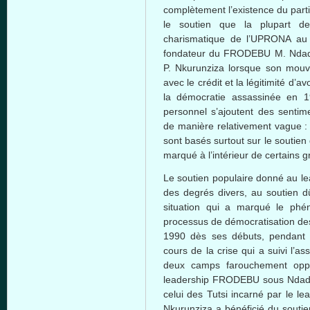
complètement l’existence du parti
le soutien que la plupart d
charismatique de l’UPRONA au
fondateur du FRODEBU M. Ndada
P. Nkurunziza lorsque son mou
avec le crédit et la légitimité d’av
la démocratie assassinée en 1
personnel s’ajoutent des sentime
de manière relativement vague : i
sont basés surtout sur le soutien
marqué à l’intérieur de certains 
Le soutien populaire donné au l
des degrés divers, au soutien dû
situation qui a marqué le ph
processus de démocratisation des
1990 dès ses débuts, pendant l
cours de la crise qui a suivi l’a
deux camps farouchement oppo
leadership FRODEBU sous Ndaday
celui des Tutsi incarné par le l
Nkurunziza a bénéficié du soutie