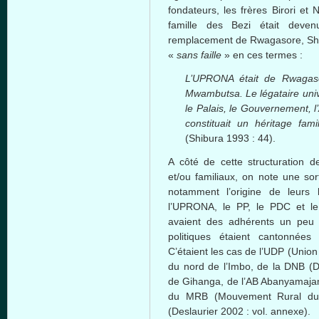
fondateurs, les frères Birori et
famille des Bezi était deven
remplacement de Rwagasore, Shi
«
sans faille
» en ces termes :
L’UPRONA était de Rwagaso
Mwambutsa. Le légataire univ
le Palais, le Gouvernement, l
constituait un héritage fam
(Shibura 1993 : 44).
A côté de cette structuration d
et/ou familiaux, on note une sor
notamment l’origine de leurs
l’UPRONA, le PP, le PDC et le
avaient des adhérents un peu p
politiques étaient cantonnées 
C’étaient les cas de l’UDP (Unio
du nord de l’Imbo, de la DNB (D
de Gihanga, de l’AB Abanyamajamb
du MRB (Mouvement Rural du Bu
(Deslaurier 2002 : vol. annexe).