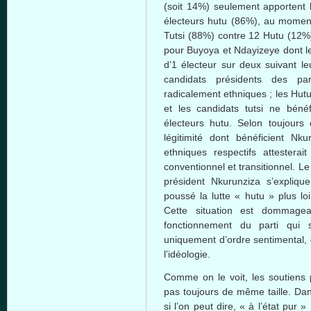
(soit 14%) seulement apportent 
électeurs hutu (86%), au momen
Tutsi (88%) contre 12 Hutu (12%)
pour Buyoya et Ndayizeye dont le
d’1 électeur sur deux suivant le
candidats présidents des par
radicalement ethniques ; les Hutu 
et les candidats tutsi ne béné
électeurs hutu. Selon toujours
légitimité dont bénéficient N
ethniques respectifs attestera
conventionnel et transitionnel. 
président Nkurunziza s’expliq
poussé la lutte « hutu » plus l
Cette situation est dommageab
fonctionnement du parti qui s
uniquement d’ordre sentimental, 
l’idéologie.
Comme on le voit, les soutiens 
pas toujours de même taille. Dan
si l’on peut dire, « à l’état pur 