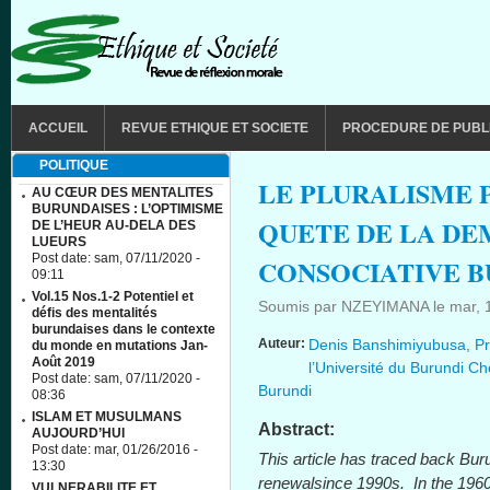
Aller au contenu principal
MAIN MENU
ACCUEIL
REVUE ETHIQUE ET SOCIETE
PROCEDURE DE PUBL
POLITIQUE
LE PLURALISME 
AU CŒUR DES MENTALITES
BURUNDAISES : L’OPTIMISME
QUETE DE LA D
DE L’HEUR AU-DELA DES
LUEURS
Post date:
sam, 07/11/2020 -
CONSOCIATIVE B
09:11
Vol.15 Nos.1-2 Potentiel et
Soumis par
NZEYIMANA
le
mar, 
défis des mentalités
burundaises dans le contexte
Auteur:
Denis Banshimiyubusa, Pro
du monde en mutations Jan-
Août 2019
l’Université du Burundi 
Post date:
sam, 07/11/2020 -
Burundi
08:36
ISLAM ET MUSULMANS
Abstract:
AUJOURD’HUI
Post date:
mar, 01/26/2016 -
This article has traced back Bur
13:30
renewalsince 1990s. In the 1960s
VULNERABILITE ET