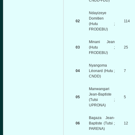
CNDD-FDD)
Ndayizeye
Domitien
02
114
(Hutu ;
FRODEBU)
Minani Jean
03
(Hutu ;
25
FRODEBU)
Nyangoma
04
Léonard (Hutu ;
7
CNDD)
Manwangari
Jean-Baptiste
05
5
(Tutsi ;
UPRONA)
Bagaza Jean-
06
Baptiste (Tutsi ;
12
PARENA)