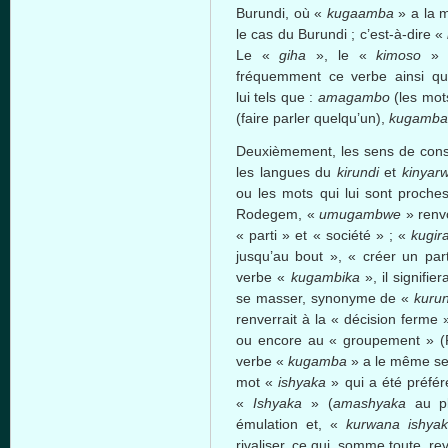
Burundi, où «
kugaamba
» a la 
le cas du Burundi ; c’est-à-dire «
Le «
giha
», le «
kimoso
» 
fréquemment ce verbe ainsi q
lui tels que :
amagambo
(les mots
(faire parler quelqu’un),
kugamba
Deuxièmement, les sens de cons
les langues du
kirundi
et
kinyar
ou les mots qui lui sont proche
Rodegem, «
umugambwe
» renvo
« parti » et « société » ; «
kugi
jusqu’au bout », « créer un pa
verbe «
kugambika
», il signifi
se masser, synonyme de «
kuru
renverrait à la « décision ferme »,
ou encore au « groupement » (
verbe «
kugamba
» a le même sen
mot «
ishyaka
» qui a été préfér
«
Ishyaka
» (
amashyaka
au plu
émulation et, «
kurwana ishya
rivaliser, ce qui, somme toute, rev