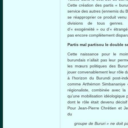
Cette création des partis « bur
service des autres (ennemis du B
se réapproprier ce produit venu d
divisions de tous genres.
d’« exogénéité » ou d’« étrangéi
pas encore complètement dispar
Partis mal partis
ou le double s
Cette naissance pour le moi
burundais n’allait pas leur per
les mœurs politiques des Buru
jouer convenablement leur rôle dan
à l’horizon du Burundi post-i
comme Arthémon Simbananiye et
régionaliste, combinée avec la s
qu’une mobilisation idéologique 
dont le rôle était devenu décisi
Pour Jean-Pierre Chrétien et Jea
du
groupe de Bururi » ne doit 