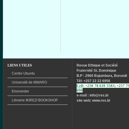
LIENS UTILES
Revue
Ethique
et
Société
Fraternité
St. Dominique
Centre Ubuntu
B.P : 2960 Bujumbura, Burundi
Tél
: +257 22 22 6956
Université
de
MWARO
Cell: +250 78 639 5583; +257 7
690
Emoverder
e-mail : info
@res.bi
Librairie
IKIREZI
BOOKSHOP
site web: www.res.bi