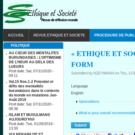
Skip to main content
MAIN MENU
ACCUEIL
REVUE ETHIQUE ET SOCIETE
PROCEDURE DE PUBL
POLITIQUE
« ETHIQUE ET SO
AU CŒUR DES MENTALITES
BURUNDAISES : L’OPTIMISME
FORM
DE L’HEUR AU-DELA DES
LUEURS
Post date:
Sat, 07/11/2020 -
Submitted by
NZEYIMANA
on
Thu, 11/
09:11
Vol.15 Nos.1-2 Potentiel et
défis des mentalités
Language
burundaises dans le contexte
English
du monde en mutations Jan-
Août 2019
Show
Apreciations
Post date:
Sat, 07/11/2020 -
08:36
Show
What is your overall recommendati
ISLAM ET MUSULMANS
AUJOURD’HUI
Post date:
Tue, 01/26/2016 -
13:30
VULNERABILITE ET