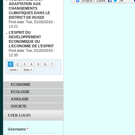
ADAPTATION AUX
CHANGEMENTS
CLIMATIQUES DANS LE
DISTRICT DE RUSIZI
Post date:
Tue, 01/26/2016 -
13:21
L’ESPRIT DU
DEVELOPPEMENT
ECONOMIQUE OU
L’ECONOMIE DE L’ESPRIT
Post date:
Tue, 01/26/2016 -
12:35
Pages
1
2
3
4
5
6
7
next ›
last »
ECONOMIE
ECOLOGIE
AXIOLIGIE
SOCIETE
USER LOGIN
Username
*