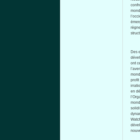
confr
mondi
l’occ
émer
règn
struc
Des e
dével
ont c
l’ave
monde
profi
irrat
en dé
l’Org
mondi
solid
dynam
Watch
dével
nouve