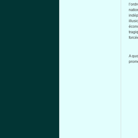
l’ordr
nati
indé
illusi
écon
tragi
forcé
A
quo
prom