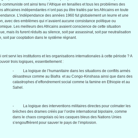
e
communiste
ont
ainsi
tenu
l’Afrique
en
tenailles
et
tous
les
problèmes
des
ons
africaines
indépendantes
n’ont
pas
pu
être
traités
par les
Africains
en
toute
pendance
.
L’indépendance
des
années
1960
fut
globalement
un
leurre
et
une
on,
avec
des
emblèmes
qui
n’avaient
aucune
consistance
politique
ou
omique
. Les
meilleurs
des
Africains
avaient
conscience de
cette
situation
que
,
mais
ils
furent
réduits
au silence,
soit
par
assassinat
,
soit
par
neutralisation
e
,
soit
par
cooptation
dans
le
système
régnant
.
i
ont
servi
les institutions et les
organisations
internationales
à
cette
période
? A
ouvoir
trois
logiques
,
essentiellement
:
- La
logique
de
l’humanitaire
dans
les situations de
conflits
armés
désastreux
comme
au
Biafra
et au Congo-Kinshasa
ainsi
que
dans
des
catastrophes
d’effondrement
social
comme
la famine en
Ethiopie
et au
Sahel
.
- La
logique
des interventions
militaires
directes
pour
colmater
les
brèches
des
drames
créés
par
l’ordre
international
bipolaire
,
comme
dans
le chaos
congolais
où
les
casques
bleus
des Nations
Unies
s’engouffrèrent
pour
sauver
le pays de
l’implosion
.