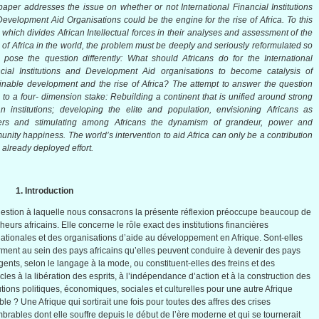
paper addresses the issue on whether or not International Financial Institutions
Development Aid
Organisations
could be the engine for the rise of Africa. To this
 which divides African Intellectual forces in their
analyses
and assessment of the
 of Africa in the world, the problem must be deeply and seriously reformulated so
 pose the question differently: What should Africans do for the International
ncial Institutions and Development Aid
organisations
to become catalysis of
inable development and the rise of Africa? The attempt to answer the question
 to a four- dimension stake: Rebuilding a continent that is unified around strong
an institutions; developing the elite and population, envisioning Africans as
ers and stimulating among Africans the dynamism of grandeur, power and
nity happiness. The world’s intervention to aid Africa can only be a contribution
e already deployed effort.
1.
Introduction
uestion
à
laquelle
nous
consacrons
la
présente
réflexion
préoccupe
beaucoup
de
cheurs
africains
. Elle
concerne
le
rôle
exact des institutions
financières
nationales
et des
organisations
d’aide
au
développement
en
Afrique
.
Sont-elles
rment au
sein
des pays
africains
qu’elles
peuvent
conduire
à
devenir
des pays
gents
,
selon
le
langage
à
la mode,
ou
constituent-elles
des
freins
et des
acles
à
la
libération
des
esprits
,
à
l’indépendance
d’action
et
à
la construction des
tutions
politiques
,
économiques
,
sociales
et
culturelles
pour
une
autre
Afrique
ble ?
Une
Afrique
qui
sortirait
une
fois
pour
toutes
des
affres
des crises
mbrables
dont
elle
souffre
depuis
le
début
de
l’ère
moderne
et qui se
tournerait