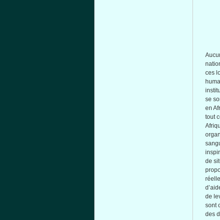
Aucu
nati
ces
l
huma
insti
se
so
en
Af
tout
c
Afriq
organ
sangu
inspi
de si
prop
réell
d’aid
de
le
sont
des d