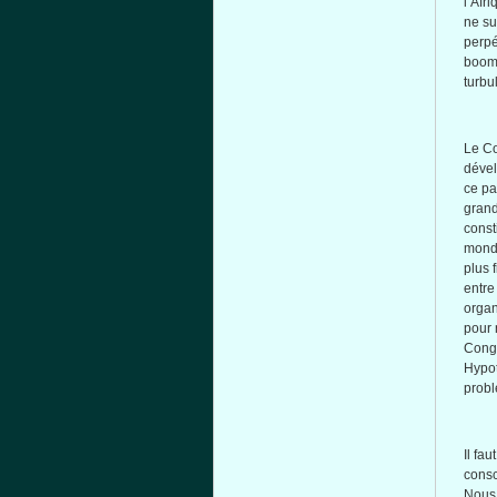
l’Afri
ne
su
perpé
boom
turbu
Le
Co
déve
ce
pa
gran
const
mond
plus
entre
organ
pour
Cong
Hypo
prob
Il
faut
cons
Nous