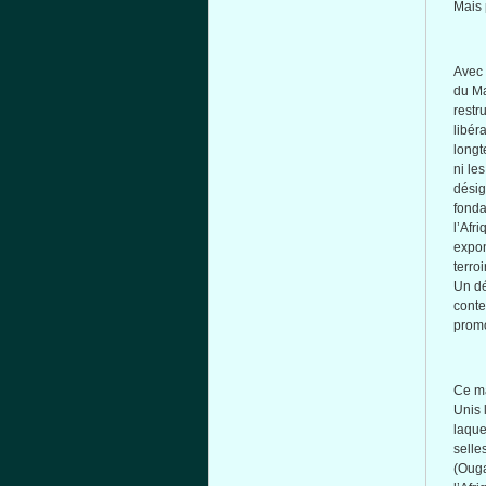
Mais
Avec
du
M
restru
libér
long
ni
le
dési
fond
l’Afri
expon
terroi
Un
d
conte
prom
Ce
m
Unis
laque
selle
(
Oug