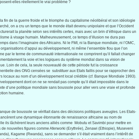
posent-elles
réellement
le
vrai
problème
?
la fin de la guerre
froide
et le
triomphe
du
capitalisme
néolibéral
et son
idéologie
arché
, on a
cru
un temps
que
le
monde
était
devenu
unipolaire
et
que
l’Occident
cturerait
la
planète
selon
ses
intérêts
certes
,
mais
avec
un
brin
d’éthique
dans
un
alisme
à
visage
humain
.
Malheureusement
,
ce
temps
d’illusion
ne
dura
pas
temps
dans
l’imaginaire
des
Africains
. Ni le
FMI
,
ni
la
Banque
mondiale
,
ni
l’OMC
,
s
organisations
d’appui
au
développement
,
ni
même
l’ensemble
flou
que
l’on
gne
par le
terme
de
communauté
internationale
ne
comprirent
qu’il
fallait
changer
amentalement
la
voie
et les
logiques
du
système
mondial
dans
sa
vision de
que
. Loin de
cela
, la
seule
nouveauté
de
cette
période
fut
la
croissance
entielle
des
ONG
censées
se
substituer
aux
Etats
faillis
pour se
rapprocher
des
rs
locaux
au nom
d’un
développement
local
crédible
(
cf
.
Banque
Mondiale
1993).
éveloppement
dont
on ne se
rendait
pas
compte
qu’il
était
impossible
dans
le
xte
d’une
politique
mondiale
sans
boussole
pour
aller
vers
une
vraie
et
profonde
otion
humaine
.
anque
de
boussole
se
vérifiait
dans
des
décisions
politiques
aveugles
. Les
Etats-
lancèrent
une
dynamique
étonnante
de renaissance
africaine
au nom de
lle
ils
lâchèrent
leurs
anciens
alliés
comme
Mobutu
et
Savimbi
pour
mettre
en
s
de
nouvelles
figures
comme
Aferworki
(
Erythrée
),
Zenawi
(
Ethiopie
),
Museveni
anda
),
Kagame
(Rwanda), sans se demander
s’il
était
vraiment
dans
l’intérêt
de