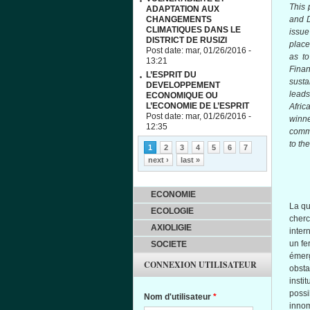
This 
ADAPTATION AUX
CHANGEMENTS
and 
CLIMATIQUES DANS LE
issue
DISTRICT DE RUSIZI
place
Post date:
mar, 01/26/2016 -
as to
13:21
Fina
L’ESPRIT DU
susta
DEVELOPPEMENT
leads
ECONOMIQUE OU
L’ECONOMIE DE L’ESPRIT
Afric
Post date:
mar, 01/26/2016 -
winn
12:35
commu
Pages
to th
1
2
3
4
5
6
7
next ›
last »
ECONOMIE
La q
ECOLOGIE
cher
AXIOLIGIE
inter
un fe
SOCIETE
émer
CONNEXION UTILISATEUR
obst
insti
possi
Nom d'utilisateur
*
inno