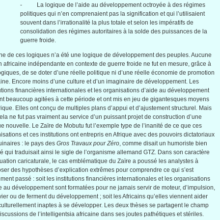
- La
logique
de
l’aide
au
développement
octroyée
à
des
régimes
politiques
qui
n’en
comprenaient
pas la signification et qui
l’utilisaient
souvent
dans
l’irrationalité
la plus
totale
et
selon
les
impératifs
de
consolidation des
régimes
autoritaires
à
la
solde
des
puissances
de la
guerre
froide
.
ne
de
ces
logiques
n’a
été
une
logique
de
développement
des
peuples
.
Aucune
on
africaine
indépendante
en
contexte
de guerre
froide
ne
fut
en
mesure
,
grâce
à
ogiques
, de se doter
d’une
réelle
politique
ni
d’une
réelle
économie
de promotion
ine
. Encore
moins
d’une
culture et
d’un
imaginaire
de
développement
. Les
tutions
financières
internationales
et les
organisations
d’aide
au
développement
nt
beaucoup
agitées
à
cette
période
et
ont
mis
en
jeu
de
gigantesques
moyens
rique
.
Elles
ont
conçu
de multiples plans
d’appui
et
d’ajustement
structurel
.
Mais
ela
ne
fut
pas
vraiment
au service
d’un
puissant
projet
de construction
d’une
ue
nouvelle. Le
Zaïre
de
Mobutu
fut
l’exemple
type de
l’inanité
de
ce
que
ces
isations
et
ces
institutions
ont
entrepris
en
Afrique
avec
des
pouvoirs
dictatoriaux
inaires
: le pays des
Gros
Travaux
pour
Zéro
,
comme
disait
un
humoriste
bien
ré
qui
traduisait
ainsi
le
sigle
de
l’organisme
allemand
GTZ
.
Dans
son
caractère
tuation
caricaturale
, le
cas
emblématique
du
Zaïre
a
poussé
les
analystes
à
oser des
hypothèses
d’explication
extrêmes
pour
comprendre
ce
qui
s’est
ement
passé
:
soit
les institutions
financières
internationales
et les
organisations
e
au
développement
sont
formatées
pour ne
jamais
servir
de
moteur
,
d’impulsion
,
vier
ou
de ferment du
développement
;
soit
les
Africains
qu’elles
viennent
aider
culturellement
inaptes
à
se
développer
. Les
deux
thèses
se
partagent
le champ
iscussions de
l’intelligentsia
africaine
dans
ses
joutes
pathétiques
et
stériles
.