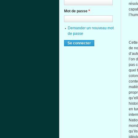
réso
capa
Mot de passe
*
l’hum
Demander un nouveau mot
de passe
Cette
de n
d’aut
l’on
d
pas
c
quel
t
colon
conte
matiè
propr
qu’el
histoi
en
tu
inter
Nati
mond
qu’ils
idéol