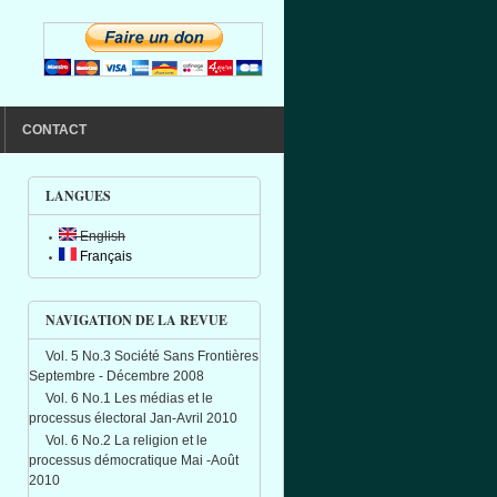
CONTACT
LANGUES
English
Français
NAVIGATION DE LA REVUE
Vol. 5 No.3 Société Sans Frontières
Septembre - Décembre 2008
Vol. 6 No.1 Les médias et le
processus électoral Jan-Avril 2010
Vol. 6 No.2 La religion et le
processus démocratique Mai -Août
2010