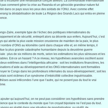
que
d’inculturer
une
renaissance
conçue
ailleurs
. La
communauté
internationale
t
pas comment
gérer
la
crise
au Rwanda et un
génocide
grandeur nature
fut
tré
dans
ce
pays
sous
les
yeux
des
soldats
de
l’ONU
.
Avec
comme
effet
erang la
déstabilisation
de
toute
La
Région
des Grands
Lacs
qui
entra
en
pleine
lence.
ngo-Zaïre
,
exemple
type de
l’échec
des
politiques
internationales
du
loppement
et de
sécurité
,
entreprit
alors
sa
décente
aux
enfers
.
Aujourd’hui
,
c’est
ys qui
abrite
la plus
vaste
mission
onusienne
de
maintien
de la
paix
, le plus
d
nombre
d’ONG
au
kilomètre
carré
dans
chaque
ville
et, en
même
temps,
il
itue
la plus
grande
catastrophe
humanitaire
depuis
la
deuxième
guerre
iale
: plus de six millions de
morts
,
selon
les estimations les plus
sérieuses
et les
fiables
.
Est-ce
un
hasard
? A
ce
niveau
, les
hypothèses
avancées
oscillent
aussi
deux
extrêmes
dans
l’intelligentsia
africaine
:
soit
les institutions
financières
, les
isations
d’aide
au
développement
et les
ONG
internationales
sont
formatées
noyer
le Congo
dans
les
profondeurs
infernales
du
sous-développement
;
soit
les
olais
sont
victimes
d’un
syndrome
d’imbécillité
collective
inguérissable
.
thèses
aussi
infécondes
l’une
que
l’autre
, qui ne
posent
pas du tout le
vrai
lème
.
ajouter
qu’aujourd’hui
, on ne
peut
pas
considérer
ces
hypothèses
sans
prendre
cience
que
le
contexte
du
monde
que
l’on
croyait
bipolaire
ne
l’est
pas du tout.
vivons
en
réalité
dans
une
situation de
mondialisation
,
ou
plutôt
, de