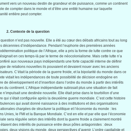
lument
vers
un nouveau
destin
de grandeur et de puissance,
comme
un continent
ble de
compter
dans
le
monde
et
d’être
une
entité
humaine
sur
laquelle
anité
entière
peut
compter
.
2.
Contexte
de la question
question
n’est
pas nouvelle. Elle a
été
au
cœur
des
débats
africains
tout au long
os
décennies
d’indépendance
. Pendant
l’euphorie
des
premières
années
odétermination
politique
de
l’Afrique
,
elle
a
pris
la
forme
de
lutte
contre
ce
que
ésignait
en
ces
temps-là
par le
terme
de
néocolonialisme
.
Mais
cette
lutte
n’a
onféré
aux nouveaux pays
indépendants
une
forte
capacité
interne de
définir
ype de relations
nouvelles
ils
pouvaient
et
devaient
nouer
avec
les
anciens
isateurs
.
C’était
la
période
de la guerre
froide
, et la
bipolarité
du
monde
dans
ce
xte
vidait
les
indépendances
de
toute
possibilité
de
décision
endogène
en
re
de
développement
et
d’insertion
dans
l’ordre
du
monde
à
partir
des
intérêts
es
du continent.
L’Afrique
indépendante
subissait
plus
une
situation de fait
le
n’impulsait
une
destinée
nouvelle. Elle
était
prise
dans
le
tourbillon
d’une
re
qui
s’était
configurée
après
la
deuxième
guerre
mondiale
.
C’est
cette
histoire
rbulences
qui
avait
donné
naissance
à
des institutions et des
organisations
nationales
chargées
de
structurer
la
politique
et
l’économie
du
monde
: les
ons
Unies
, le
FMI
et la
Banque
Mondiale
.
C’est
en
elle
et par
elle
que
l’économie
iale
sera
régulée
selon
des
intérêts
dont
la guerre
froide
a
clairement
montré
étaient
des
intérêts
de puissance
entre
deux
pôles
antagonistes
:
deux
ogies
,
deux
visions du
monde
,
deux
perspectives
d’avenir
.
L’ordre
capitaliste
et