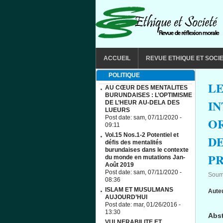
Aller au contenu principal
MAIN MENU
ACCUEIL
REVUE ETHIQUE ET SOCI
POLITIQUE
LE
AU CŒUR DES MENTALITES
BURUNDAISES : L’OPTIMISME
IN
DE L’HEUR AU-DELA DES
LUEURS
Post date:
sam, 07/11/2020 -
OR
09:11
Vol.15 Nos.1-2 Potentiel et
DE
défis des mentalités
burundaises dans le contexte
PR
du monde en mutations Jan-
Août 2019
Post date:
sam, 07/11/2020 -
Soum
08:36
ISLAM ET MUSULMANS
Aute
AUJOURD’HUI
Post date:
mar, 01/26/2016 -
13:30
Abst
VULNERABILITE ET