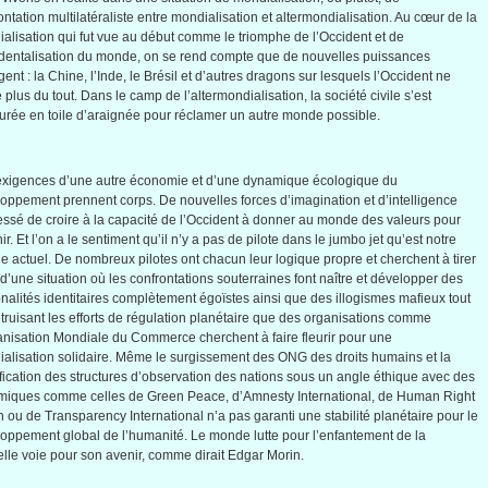
ontation
multilatéraliste
entre
mondialisation
et
altermondialisation
. Au
cœur
de la
alisation
qui
fut
vue
au
début
comme
le
triomphe
de
l’Occident
et de
identalisation
du
monde
, on se rend
compte
que
de
nouvelles
puissances
gent
: la Chine,
l’Inde
, le
Brésil
et
d’autres
dragons
sur
lesquels
l’Occident
ne
e
plus du tout.
Dans
le camp de
l’altermondialisation
, la
société
civile
s’est
turée
en toile
d’araignée
pour
réclamer
un
autre
monde
possible.
xigences d’une autre économie et d’une dynamique écologique du
oppement prennent corps. De nouvelles forces d’imagination et d’intelligence
essé de croire à la capacité de l’Occident à donner au monde des valeurs pour
nir. Et l’on a le sentiment qu’il n’y a pas de pilote dans le jumbo jet qu’est notre
 actuel. De nombreux pilotes ont chacun leur logique propre et cherchent à tirer
t d’une situation où les confrontations souterraines font naître et développer des
ionalités identitaires complètement égoïstes ainsi que des illogismes mafieux tout
truisant les efforts de régulation planétaire que des organisations comme
anisation Mondiale du Commerce cherchent à faire fleurir pour une
alisation solidaire. Même le surgissement des ONG des droits humains et la
ification des structures d’observation des nations sous un angle éthique avec des
iques comme celles de Green Peace, d’Amnesty International, de Human Right
 ou de Transparency International n’a pas garanti une stabilité planétaire pour le
oppement global de l’humanité. Le monde lutte pour l’enfantement de la
lle voie pour son avenir, comme dirait Edgar Morin.