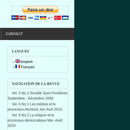
CONTACT
LANGUES
English
Français
NAVIGATION DE LA REVUE
Vol. 5 No.3 Société Sans Frontières
Septembre - Décembre 2008
Vol. 6 No.1 Les médias et le
processus électoral Jan-Avril 2010
Vol. 6 No.2 La religion et le
processus démocratique Mai -Août
2010