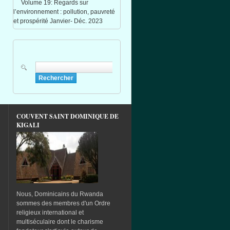
Volume 19: Regards sur
l’environnement : pollution, pauvreté
et prospérité Janvier- Déc. 2023
Rechercher
Formulaire de recherche
COUVENT SAINT DOMINIQUE DE
KIGALI
Nous, Dominicains du Rwanda
sommes des membres d'un Ordre
religieux international et
multiséculaire dont le charisme