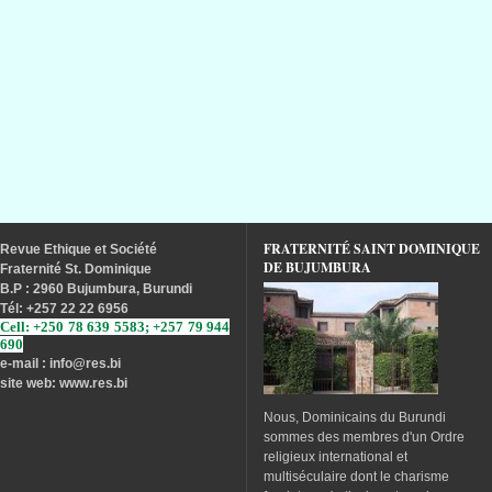
FRATERNITÉ SAINT DOMINIQUE
Revue
Ethique
et
Société
DE BUJUMBURA
Fraternité
St. Dominique
B.P : 2960 Bujumbura, Burundi
Tél
: +257 22 22 6956
Cell: +250 78 639 5583; +257 79 944
690
e-mail : info
@res.bi
site web: www.res.bi
Nous, Dominicains du Burundi
sommes des membres d'un Ordre
religieux international et
multiséculaire dont le charisme