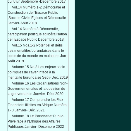
du futur Septembre -Décembre 2017
Vol.14 Numéro 1-2 Démocratie et
Construction de l'Espace Public
,Societe Civile,Eglises et Démocratie
Janvier-Aout 2018
Vol.14 Numéro 3 Démocratie,
participation politique et libéralisation
de l’Espace Public Décembre 2018
Vol.15 Nos.1-2 Potentiel et défis
des mentalités burundaises dans le
contexte du monde en mutations Jan-
Août 2019
Volume 15 No.3 Les enjeux socio-
politiques de l’avenir face à la
mentalité burundaise Sept- Déc. 2019
Volume 16 Les Organisations Non-
Gouvernementales et la question de
la gouvernance Janvier- Déc. 2020
Volume 17 Comprendre les Flux
Financiers Illicites en Afrique Numéro
1- 3 Janvier- Déc. 2021
Volume 18 Le Partenariat Public-
Privé face à l’Ethique des Affaires
Publiques Janvier- Décembre 2022