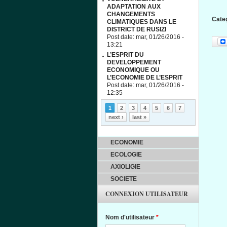
ADAPTATION AUX
CHANGEMENTS
Cate
CLIMATIQUES DANS LE
DISTRICT DE RUSIZI
Post date:
mar, 01/26/2016 -
13:21
L’ESPRIT DU
DEVELOPPEMENT
ECONOMIQUE OU
L’ECONOMIE DE L’ESPRIT
Post date:
mar, 01/26/2016 -
12:35
Pages
1
2
3
4
5
6
7
next ›
last »
ECONOMIE
ECOLOGIE
AXIOLIGIE
SOCIETE
CONNEXION UTILISATEUR
Nom d'utilisateur
*