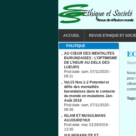
Aller au contenu principal
MAIN MENU
ACCUEIL
REVUE ETHIQUE ET SOCI
POLITIQUE
E
AU CŒUR DES MENTALITES
BURUNDAISES : L’OPTIMISME
DE L’HEUR AU-DELA DES
Soum
LUEURS
Post date:
sam, 07/11/2020 -
Nous
09:11
pour 
Vol.15 Nos.1-2 Potentiel et
offro
défis des mentalités
comm
burundaises dans le contexte
du monde en mutations Jan-
Tags
Août 2019
Post date:
sam, 07/11/2020 -
08:36
ISLAM ET MUSULMANS
AUJOURD’HUI
Post date:
mar, 01/26/2016 -
13:30
VULNERABILITE ET