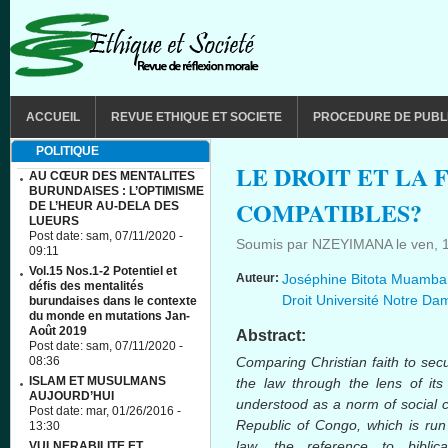
Aller au contenu principal
MAIN MENU
ACCUEIL
REVUE ETHIQUE ET SOCIETE
PROCEDURE DE PUBL
POLITIQUE
LE DROIT ET LA F
AU CŒUR DES MENTALITES
BURUNDAISES : L’OPTIMISME
COMPATIBLES?
DE L’HEUR AU-DELA DES
LUEURS
Post date:
sam, 07/11/2020 -
Soumis par
NZEYIMANA
le
ven, 
09:11
Vol.15 Nos.1-2 Potentiel et
Auteur:
Joséphine Bitota Muamba 
défis des mentalités
Droit Université Notre D
burundaises dans le contexte
du monde en mutations Jan-
Août 2019
Abstract:
Post date:
sam, 07/11/2020 -
08:36
Comparing Christian faith to sec
ISLAM ET MUSULMANS
the law through the lens of its
AUJOURD’HUI
understood as a norm of social c
Post date:
mar, 01/26/2016 -
Republic of Congo, which is ru
13:30
law, the reference to bibl
VULNERABILITE ET