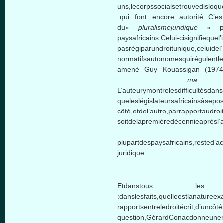
uns,lecorpssocialsetrouvedisloq
qui font encore autorité. C’est 
du«
pluralismejuridique
» po
paysafricains.Celui-cisignifiequel’
pasrégiparundroitunique,celuide
normatifsautonomesquirégulentle
amené Guy Kouassigan (1974)à
ma 
L’auteurymontrelesdifficultésdan
queleslégislateursafricainsàsepos
côté,etdel’autre,parrapportaudro
soitdelapremièredécennieaprèsl’
auxindépendanc
plupartdespaysafricains,rested’a
juridique.
Etdanstous les cas,u
:danslesfaits,quelleestlanaturee
rapportsentreledroitécrit,d’uncôté
question,GérardConacdonneuneré