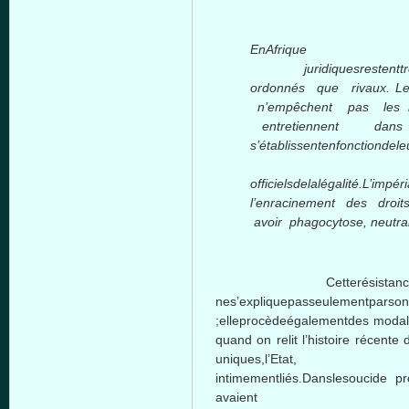
EnAfrique 
juridiquesrestenttrèsso
ordonnés que rivaux. Le
n’empêchent pas les in
entretiennent dan
s’établissentenfonctiondeleu
encoreques
officielsdelalégalité.L’imp
l’enracinement des droit
avoir phagocytose, neutrali
Cetterésistancedespopul
nes’expliquepasseulementparso
;elleprocèdeégalementdes modalit
quand on relit l’histoire récent
uniques,l’Etat, l’idéol
intimementliés.Danslesoucide pr
avaient tentéd’impo