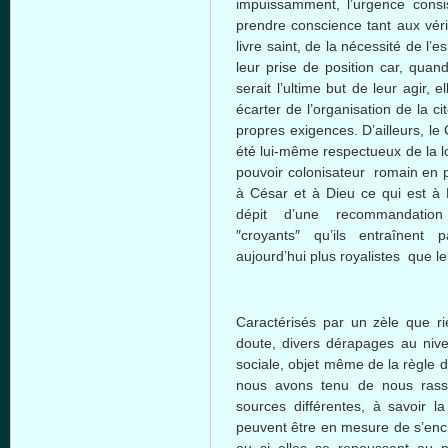
impuissamment
,
l’urgence
consi
prendre
conscience
tant
aux
vér
livre
saint, de la
nécessité
de
l’es
leur
prise de position car,
quan
serait
l’ultime
but de
leur
agir
,
el
écarter
de
l’organisation
de la
ci
propres
exigences
.
D’ailleurs
, le
été
lui-même
respectueux
de la
l
pouvoir
colonisateur
romain
en
à
César
et
à
Dieu
ce
qui
est
à
dépit
d’une
recommandation
″croyants″
qu’ils
entraînent
p
aujourd’hui
plus
royalistes
que
l
Caractérisés par un zèle que rie
doute, divers dérapages au nivea
sociale, objet même de la règle d
nous avons tenu de nous rass
sources différentes, à savoir la
peuvent être en mesure de s’enc