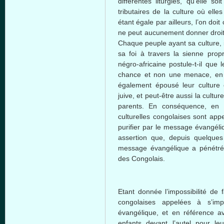
différentes liturgies, qu’elle s
tributaires de la culture où ell
étant égale par ailleurs, l’on doi
ne peut aucunement donner droit 
Chaque peuple ayant sa culture, 
sa foi à travers la sienne prop
négro-africaine postule-t-il que 
chance et non une menace, en v
également épousé leur culture 
juive, et peut-être aussi la cultur
parents. En conséquence, en 
culturelles congolaises sont app
purifier par le message évangéli
assertion que, depuis quelques 
message évangélique a pénétré
des Congolais.
Etant donnée l’impossibilité de 
congolaises appelées à s’i
évangélique, et en référence a
enfants devant l’autel pour le