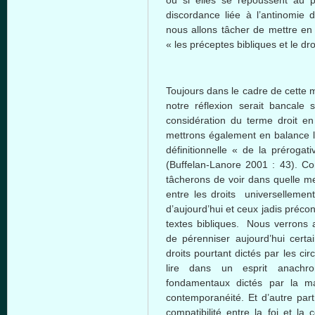
ou si elles se repoussent au p
discordance liée à l’antinomie d
nous allons tâcher de mettre en 
« les préceptes bibliques et le droi
Toujours dans le cadre de cette mi
notre réflexion serait bancale
considération du terme droit e
mettrons également en balance la 
définitionnelle « de la prérogat
(Buffelan-Lanore 2001 : 43). Co
tâcherons de voir dans quelle me
entre les droits universellem
d’aujourd’hui et ceux jadis préco
textes bibliques. Nous verrons a
de pérenniser aujourd’hui certa
droits pourtant dictés par les ci
lire dans un esprit anachr
fondamentaux dictés par la m
contemporanéité. Et d’autre par
compatibilité entre la foi et la