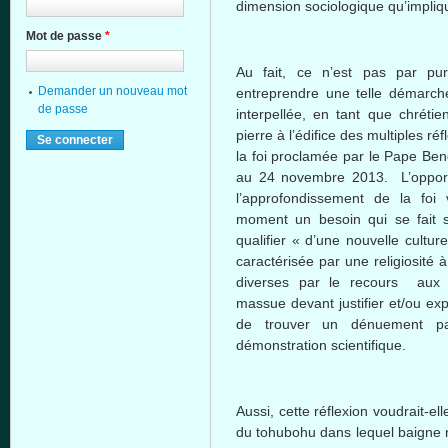
dimension
sociologique
qu’impliq
Mot de passe
*
Au fait,
ce
n’est
pas par
pu
Demander un nouveau mot
entreprendre
une
telle
démarch
de passe
interpellée
, en
tant
que
chrétie
pierre
à
l’édifice
des multiples
réf
la
foi
proclamée
par le
Pape
Ben
au 24
novembre
2013.
L’oppor
l’approfondissement
de la
foi
moment un
besoin
qui se fait
qualifier «
d’une
nouvelle cultur
caractérisée
par
une
religiosité
à
diverses
par le
recours
au
massue
devant
justifier et/
ou
exp
de
trouver
un
dénuement
p
démonstration
scientifique
.
Aussi
,
cette
réflexion
voudrait-ell
du
tohubohu
dans
lequel
baigne