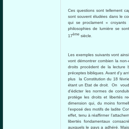
Ces questions sont tellement cap
sont souvent éludées dans le con
qui se proclament « croyants 
philosophies de lumière se son
ème
17
siècle.
Les exemples suivants vont ainsi 
vont démontrer combien la non-
droits procèdent de la lecture b
préceptes bibliques. Avant d’y arr
plus la Constitution du 18 févr
étant un Etat de droit. On voudr
d’édicter les normes de conduit
protège les droits et libertés r
dimension qui, du moins formel
l’exposé des motifs de ladite Con
effet, tenu à réaffirmer l’attache
libertés fondamentaux consacré
auxquels le pays a adhéré. Mais 