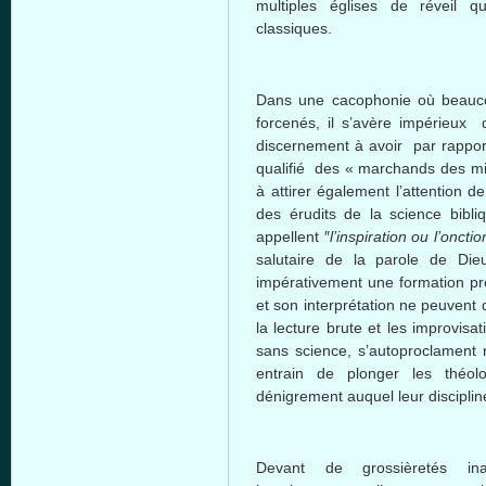
multiples
églises
de
réveil
q
classiques
.
Dans
une
cacophonie
où
beauc
forcenés
,
il
s’avère
impérieux
discernement
à
avoir
par rappo
qualifié
des «
marchands
des mi
à
attirer
également
l’attention
d
des
érudits
de la science
bibli
appellent
″
l’inspiration
ou
l’onctio
salutaire
de la parole de
Die
impérativement
une
formation
pr
et son
interprétation
ne
peuvent
la lecture brute et les improvisa
sans science,
s’autoproclament
entrain de
plonger
les
théol
dénigrement
auquel
leur
discipli
Devant
de
grossièretés
in