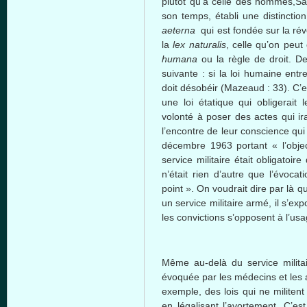
plutôt qu’à celle des hommes,Sai
son temps, établi une distinctio
aeterna
qui est fondée sur la rév
la
lex naturalis
, celle qu’on peut
humana
ou la règle de droit. De 
suivante : si la loi humaine entre
doit désobéir (Mazeaud : 33). C’
une loi étatique qui obligerai
volonté à poser des actes qui irai
l’encontre de leur conscience qui 
décembre 1963 portant « l’obje
service militaire était obligatoi
n’était rien d’autre que l’évoca
point ». On voudrait dire par là 
un service militaire armé, il s’ex
les convictions s’opposent à l’us
Même au-delà du service militai
évoquée par les médecins et les 
exemple, des lois qui ne militen
en légalisant l’avortement. C’es