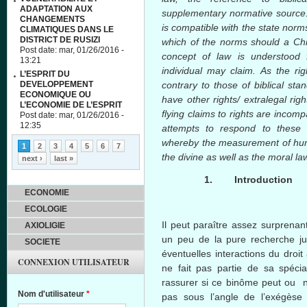
ADAPTATION AUX
supplementary normative source. T
CHANGEMENTS
is compatible with the state norms
CLIMATIQUES DANS LE
DISTRICT DE RUSIZI
which of the norms should a Ch
Post date:
mar, 01/26/2016 -
concept of law is understood 
13:21
individual may claim. As the ri
L’ESPRIT DU
DEVELOPPEMENT
contrary to those of biblical st
ECONOMIQUE OU
have other rights/ extralegal ri
L’ECONOMIE DE L’ESPRIT
flying claims to rights are incomp
Post date:
mar, 01/26/2016 -
12:35
attempts to respond to these 
Pages
whereby the measurement of huma
1
2
3
4
5
6
7
the divine as well as the moral la
next ›
last »
1.
Introduction
ECONOMIE
ECOLOGIE
Il
peut
paraître
assez
surprenan
AXIOLIGIE
un
peu
de la pure
recherche
j
SOCIETE
éventuelles
interactions du
droit
CONNEXION UTILISATEUR
ne fait pas
partie
de
sa
spécia
rassurer
si
ce
binôme
peut
ou
no
Nom d'utilisateur
*
pas
sous
l’angle
de
l’exégèse