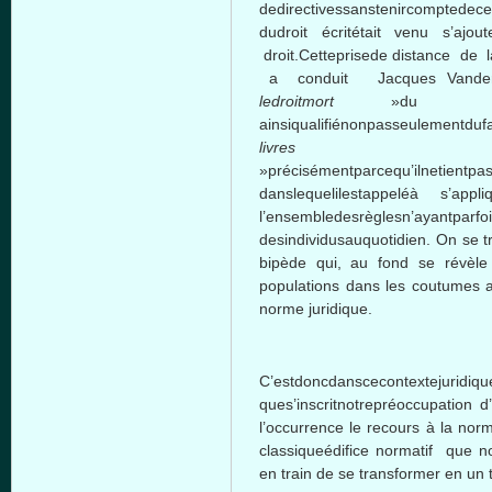
dedirectivessanstenircomptedecert
dudroit écritétait venu s’ajout
droit.Cetteprisede distance de l
a conduit Jacques Vanderl
ledroitmort
»d
ainsiqualifiénonpasseulementdufa
livre
»précisémentparcequ’ilnetientp
danslequelilestappeléà s’appliq
l’ensembledesrèglesn’ayantparfoi
desindividusauquotidien. On se t
bipède qui, au fond se révèle
populations dans les coutumes anc
norme juridique.
C’estdoncdanscecontextejuridiqu
ques’inscritnotrepréoccupation d
l’occurrence le recours à la norm
classiqueédifice normatif que no
en train de se transformer en un 