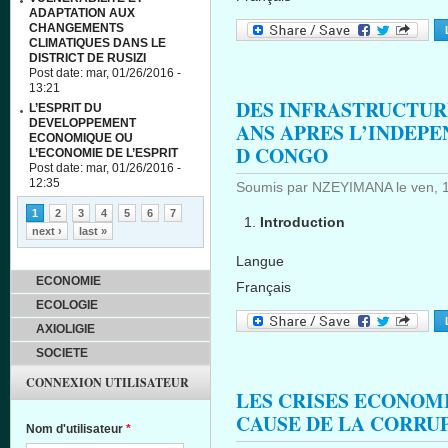
ADAPTATION AUX
CHANGEMENTS
CLIMATIQUES DANS LE
DISTRICT DE RUSIZI
Post date:
mar, 01/26/2016 -
13:21
DES INFRASTRUCTUR
L’ESPRIT DU
DEVELOPPEMENT
ANS APRES L’INDEPE
ECONOMIQUE OU
D CONGO
L’ECONOMIE DE L’ESPRIT
Post date:
mar, 01/26/2016 -
12:35
Soumis par
NZEYIMANA
le
ven, 
Pages
1
2
3
4
5
6
7
Introduction
next ›
last »
Langue
ECONOMIE
Français
ECOLOGIE
AXIOLIGIE
SOCIETE
CONNEXION UTILISATEUR
LES CRISES ECONO
CAUSE DE LA CORRU
Nom d'utilisateur
*