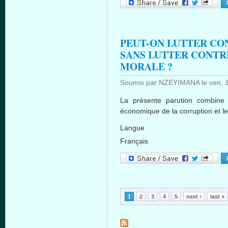
PEUT-ON LUTTER CO
SANS LUTTER CONTR
MORALE ?
Soumis par
NZEYIMANA
le
ven, 
La
présente
parution
combin
économique
de la corruption et l
Langue
Français
Pages
1
2
3
4
5
next ›
last »