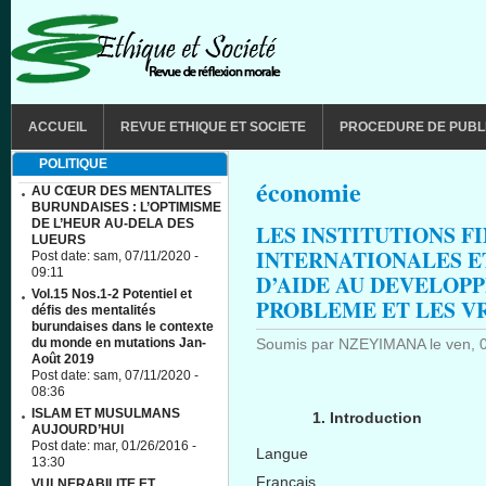
Aller au contenu principal
MAIN MENU
ACCUEIL
REVUE ETHIQUE ET SOCIETE
PROCEDURE DE PUBL
POLITIQUE
économie
AU CŒUR DES MENTALITES
BURUNDAISES : L’OPTIMISME
DE L’HEUR AU-DELA DES
LES INSTITUTIONS F
LUEURS
INTERNATIONALES E
Post date:
sam, 07/11/2020 -
09:11
D’AIDE AU DEVELOPP
Vol.15 Nos.1-2 Potentiel et
PROBLEME ET LES V
défis des mentalités
burundaises dans le contexte
du monde en mutations Jan-
Soumis par
NZEYIMANA
le
ven, 
Août 2019
Post date:
sam, 07/11/2020 -
08:36
ISLAM ET MUSULMANS
1.
Introduction
AUJOURD’HUI
Post date:
mar, 01/26/2016 -
Langue
13:30
Français
VULNERABILITE ET