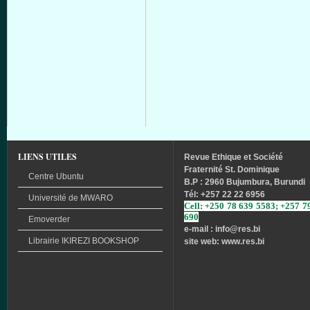
LIENS UTILES
Revue
Ethique
et
Société
Fraternité
St. Dominique
Centre Ubuntu
B.P : 2960 Bujumbura, Burundi
Tél
: +257 22 22 6956
Université
de
MWARO
Cell: +250 78 639 5583; +257 7
690
Emoverder
e-mail : info
@res.bi
Librairie
IKIREZI
BOOKSHOP
site web: www.res.bi