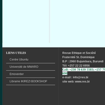
LIENS UTILES
Revue
Ethique
et
Société
Fraternité
St. Dominique
Centre Ubuntu
B.P : 2960 Bujumbura, Burundi
Tél
: +257 22 22 6956
Université
de
MWARO
Cell: +250 78 639 5583; +257 7
690
Emoverder
e-mail : info
@res.bi
Librairie
IKIREZI
BOOKSHOP
site web: www.res.bi