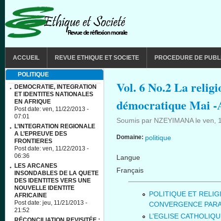
Aller au contenu principal
MAIN MENU
ACCUEIL
REVUE ETHIQUE ET SOCIETE
PROCEDURE DE PUBL
POLITIQUE
Vol. 6 No.2 La religi
DEMOCRATIE, INTEGRATION
ET IDENTITES NATIONALES
démocratique Mai -
EN AFRIQUE
Post date:
ven, 11/22/2013 -
07:01
Soumis par
NZEYIMANA
le
ven, 
L’INTEGRATION REGIONALE
A L’EPREUVE DES
Domaine:
politique
FRONTIERES
Post date:
ven, 11/22/2013 -
06:36
Langue
LES ARCANES
Français
INSONDABLES DE LA QUETE
DES IDENTITES VERS UNE
NOUVELLE IDENTITE
POLITIQUE ET RELIG
AFRICAINE
Post date:
jeu, 11/21/2013 -
CONVERGENCE PARA
21:52
L’EGLISE CATHOLIQU
RÉCONCILIATION REVISITÉE :