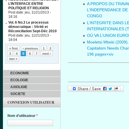
A PROPOS DU TRAVAI
L’INTERFACE ENTRE
POLITIQUE ET RELIGION
L’INDEPENDANCE DE
Post date:
jeu, 11/21/2013 -
CONGO
18:16
L’INTEGRITE DANS 
Vol. 6 No.3 Le processus
démocratique : Vérité et
INTERNATIONALES (TC
Réconciliation Sept-Déc 2010
OÙ VA L’UNION EUR
Post date:
jeu, 11/21/2013 -
18:04
Moeletsi Mbeki (2009). 
Pages
Capitalism Needs Chan
« first
‹ previous
1
2
3
4
5
6
7
next ›
196 pages+xiv
last »
ECONOMIE
ECOLOGIE
AXIOLIGIE
SOCIETE
CONNEXION UTILISATEUR
Nom d'utilisateur
*