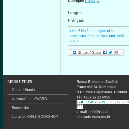
Rubrique:
Editorial
Langue
Français
‹ Vol. 6 No.2 La religion et le
processus démocratique Mai -Août
2010
LIENS UTILES
Revue
Ethique
et
Société
Fraternité
St. Dominique
Centre Ubuntu
B.P : 2960 Bujumbura, Burundi
Tél
: +257 22 22 6956
Université
de
MWARO
Cell: +250 78 639 5583; +257 7
690
Emoverder
e-mail : info
@res.bi
Librairie
IKIREZI
BOOKSHOP
site web: www.res.bi