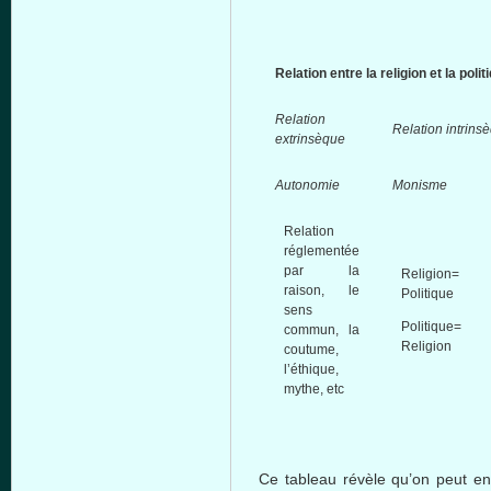
Relation
entre
la religion et la
polit
Relation
Relation
intrins
extrinsèque
Autonomie
Monisme
Relation
réglementée
par la
Religion=
raison, le
Politique
sens
Politique
=
commun
, la
Religion
coutume
,
l’éthique
,
mythe
, etc
Ce
tableau
révèle
qu’on
peut
en