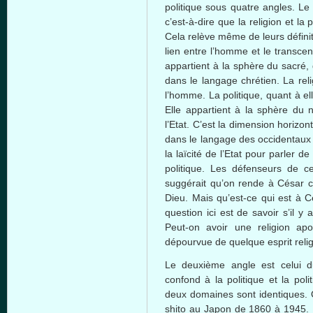
politique
sous
quatre
angles. Le
c’est-à-dire
que
la religion et la
p
Cela
relève
même
de
leurs
défini
lien
entre
l’homme
et le transce
appartient
à
la
sphère
du
sacré
,
dans
le
langage
chrétien
. La rel
l’homme
. La
politique
,
quant
à
el
Elle
appartient
à
la
sphère
du
n
l’Etat
.
C’est
la dimension
horizon
dans
le
langage
des
occidentaux
la
laïcité
de
l’Etat
pour
parler
de 
politique
. Les
défenseurs
de
c
suggérait
qu’on
rende
à
César
Dieu
.
Mais
qu’est-ce
qui
est
à
C
question
ici
est
de savoir
s’il
y a
Peut-on
avoir
une
religion
apo
dépourvue
de
quelque
esprit
reli
Le
deuxième
angle
est
celui
d
confond
à
la
politique
et la
poli
deux
domaines
sont
identiques.
shito au Japon de 1860
à
1945. 