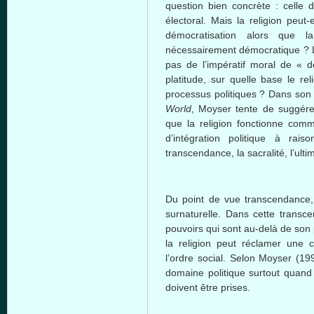
question
bien
concrète
:
celle
d
électoral
.
Mais
la religion
peut-e
démocratisation
alors
que
l
nécessairement
démocratique
? 
pas de
l’impératif
moral de «
d
platitude,
sur
quelle
base le
rel
processus
politiques
?
Dans
so
World
,
Moyser
tente
de
suggére
que
la religion
fonctionne
com
d’intégration
politique
à
rais
transcendance
, la
sacralité
,
l’ulti
Du point de
vue
transcendance
surnaturelle
.
Dans
cette
transc
pouvoirs
qui
sont
au-delà
de son
la religion
peut
réclamer
une
c
l’ordre
social.
Selon
Moyser
(199
domaine
politique
surtout
quand
doivent
être
prises.