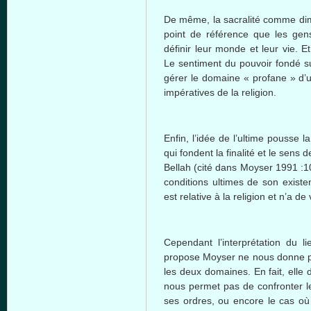
De
même
, la
sacralité
comme
dim
point de
référence
que
les
gen
définir
leur
monde
et
leur
vie. E
Le sentiment du
pouvoir
fondé
s
gérer
le
domaine
« profane »
d’
impératives
de la religion.
Enfin
,
l’idée
de
l’ultime
pousse
la
qui
fondent
la
finalité
et le
sens
de
Bellah
(
cité
dans
Moyser
1991 :1
conditions
ultimes
de son existe
est
relative
à
la religion et
n’a
de
Cependant
l’interprétation
du l
propose
Moyser
ne
nous
donne
les
deux
domaines
. En fait,
elle
nous
permet
pas de confronter 
ses
ordres
,
ou
encore le
cas
où