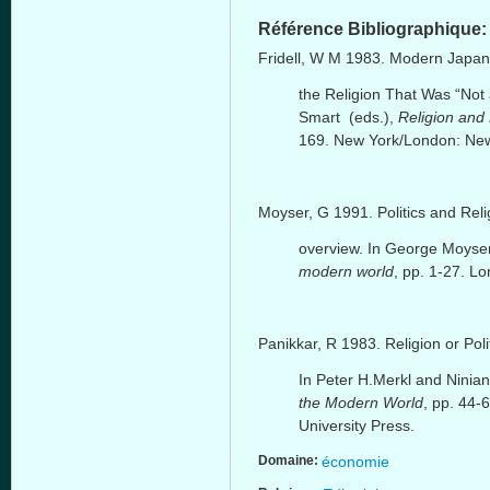
Référence Bibliographique
Fridell
, W M 1983. Modern Japane
the Religion That Was “Not
Smart (
eds
.),
Religion and 
169. New York/London: New 
Moyser
, G 1991. Politics and Rel
overview. In George
Moyse
modern world
, pp. 1-27. L
Panikkar
, R 1983. Religion or Po
In Peter H.Merkl and
Ninia
the Modern World
, pp. 44
University Press.
Domaine:
économie