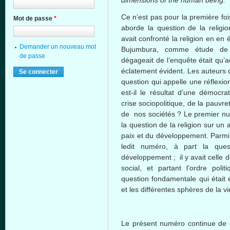
dimensions of the human being
Ce
n’est
pas pour la
première
foi
Mot de passe
*
aborde
la question de la religi
avait
confronté
la religion en en
é
Demander un nouveau mot
Bujumbura,
comme
étude
d
de passe
dégageait
de
l’enquête
était
qu’a
éclatement
évident
. Les
auteurs
question qui
appelle
une
réflexio
est-il
le
résultat
d’une
démocrat
crise
sociopolitique
, de la
pauvre
de nos
sociétés
? Le premier
n
la question de la religion
sur
un
paix
et du
développement
.
Parmi
ledit
numéro
,
à
part la ques
développement
;
il
y
avait
celle
d
social, et
partant
l’ordre
polit
question
fondamentale
qui
était
et les
différentes
sphères
de la v
Le
présent
numéro
continue de