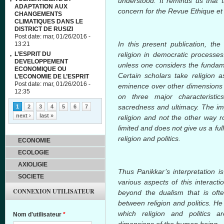
understood. It reminds us that 
ADAPTATION AUX
concern for the Revue
Ethique
e
CHANGEMENTS
CLIMATIQUES DANS LE
DISTRICT DE RUSIZI
Post date:
mar, 01/26/2016 -
In this present publication, the
13:21
L’ESPRIT DU
religion in democratic processes
DEVELOPPEMENT
unless one considers the fundame
ECONOMIQUE OU
Certain scholars take religion 
L’ECONOMIE DE L’ESPRIT
Post date:
mar, 01/26/2016 -
eminence over other dimensions o
12:35
on three major characteristic
Pages
sacredness and
ultimacy
. The imp
1
2
3
4
5
6
7
next ›
last »
religion and not the other way r
limited and does not give us a fu
religion and politics.
ECONOMIE
ECOLOGIE
AXIOLIGIE
Thus
Panikkar’s
interpretation i
SOCIETE
various aspects of this interacti
CONNEXION UTILISATEUR
beyond the dualism that is oft
between religion and politics. H
which religion and politics 
Nom d'utilisateur
*