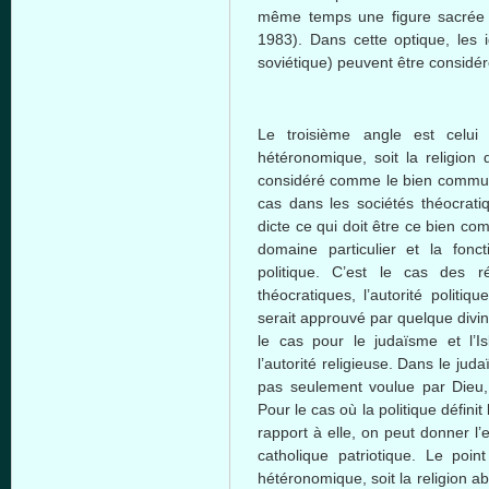
même
temps
une
figure sacré
1983).
Dans
cette
optique, les i
soviétique)
peuvent
être
considé
Le
troisième
angle
est
celui
d
hétéronomique, soit la religion
considéré
comme
le
bien
commu
cas
dans
les
sociétés
théocrati
dicte
ce
qui
doit
être
ce
bien
co
domaine
particulier et la
fonct
politique
.
C’est
le
cas
des rég
théocratiques, l’autorité
politique
serait approuvé par
quelque
divin
le
cas
pour le judaïsme et l’
l’autorité religieuse.
Dans
le judaï
pas seulement voulue par
Dieu
Pour le
cas
où
la
politique
définit
rapport
à
elle
, on
peut
donner l’
catholique patriotique. Le poin
hétéronomique, soit la religion a