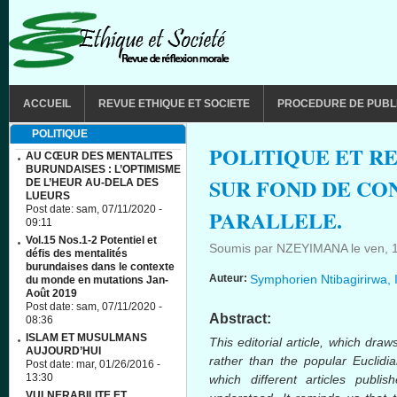
Aller au contenu principal
MAIN MENU
ACCUEIL
REVUE ETHIQUE ET SOCIETE
PROCEDURE DE PUBL
POLITIQUE
POLITIQUE ET RE
AU CŒUR DES MENTALITES
BURUNDAISES : L’OPTIMISME
SUR FOND DE C
DE L’HEUR AU-DELA DES
LUEURS
Post date:
sam, 07/11/2020 -
PARALLELE.
09:11
Vol.15 Nos.1-2 Potentiel et
Soumis par
NZEYIMANA
le
ven, 
défis des mentalités
burundaises dans le contexte
Auteur:
Symphorien Ntibagirirwa,
du monde en mutations Jan-
Août 2019
Post date:
sam, 07/11/2020 -
Abstract:
08:36
ISLAM ET MUSULMANS
This editorial article, which draw
AUJOURD’HUI
rather than the popular
Euclidi
Post date:
mar, 01/26/2016 -
13:30
which different articles publ
VULNERABILITE ET