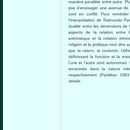
manière
parallèle
entre
autre
. Pl
pas
d’envisager
une
avenue de
sont
en
conflit
. Pour
remédier
l’interprétation
de
Raimundo
Pan
dualité
entre
les dimensions de
aspects de la relation
entre
l
extrinsèque
et la relation
intri
religion et la
politique
veut
dire
qu
que
la raison, la
coutume
,
l’éth
définissant
la
fonction
et la mis
l’une
et
l’autre
sont
autonomes
.
enracinée
dans
la nature
mê
respectivement
(
Panikkar
1983 
détails
: