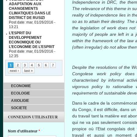
Independence in DRC, the theme
ADAPTATION AUX
The relevance of this theme in su
CHANGEMENTS
CLIMATIQUES DANS LE
reality of independence lies in t
DISTRICT DE RUSIZI
so as to attain their destiny. The 
Post date:
mar, 01/26/2016 -
13:21
the legislation of work does not 
L’ESPRIT DU
majority of people are left in a
DEVELOPPEMENT
within the framework of the law a
ECONOMIQUE OU
L’ECONOMIE DE L’ESPRIT
(often irregular) do not allow the
Post date:
mar, 01/26/2016 -
12:35
Pages
1
2
3
4
5
6
7
Despite the resolutions of the W
next ›
last »
Congolese work policy does 
characterised
by informal activ
ECONOMIE
vigorous policy to
rationalise
w
requirements of sustainable dev
ECOLOGIE
AXIOLIGIE
Dans
le cadre de la
commémorat
SOCIETE
du Congo,
il
est
difficile
,
dans
un a
du travail
tant
la
matière
est
abo
CONNEXION UTILISATEUR
qui ne
va
pas
seulement
consist
propice
où
l’Etat
congolais
doit
Nom d'utilisateur
*
travail et
aussi
un moment
d