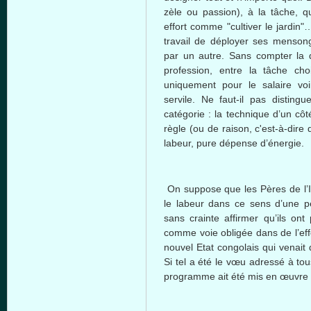
zèle
ou
passion),
à
la
tâche
,
q
effort
comme
"
cultiver
le
jardin
"
…
travail de
déployer
ses
menson
par un
autre
. Sans
compter
la
profession,
entre
la
tâche
cho
uniquement
pour le
salaire
voi
servile. Ne
faut-il
pas
distingue
catégorie
: la technique
d’un
côt
règle
(
ou
de raison,
c'est-à-dire
d
labeur
, pure
dépense
d’énergie
.
On suppose
que
les
Pères
de
l
le
labeur
dans
ce
sens
d’une
p
sans
crainte
affirmer
qu’ils
ont
comme
voie
obligée
dans
de
l’ef
nouvel
Etat
congolais
qui
venait
Si
tel
a
été
le
vœu
adressé
à
tou
programme
ait
été
mis
en
œuvre