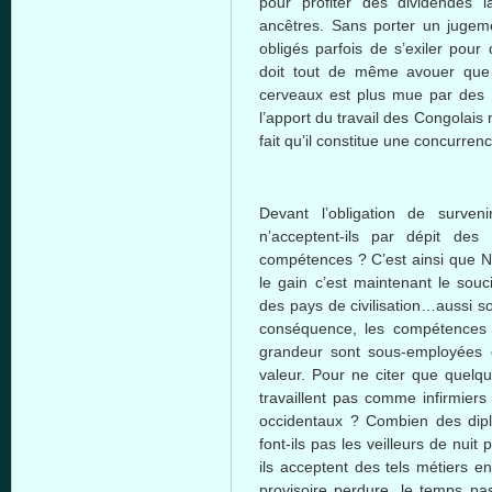
pour
profiter
des
dividendes
l
ancêtres
. Sans porter un
jugem
obligés
parfois
de
s’exiler
pour 
doit
tout de
même
avouer
que
cerveaux
est
plus
mue
par des 
l’apport
du travail des
Congolais
fait
qu’il
constitue
une
concurren
Devant
l’obligation
de
surveni
n’acceptent-ils
par
dépit
des
compétences
?
C’est
ainsi
que
Ni
le gain
c’est
maintenant
le
souc
des pays de
civilisation…aussi
so
conséquence
, les
compétences
grandeur
sont
sous-employées
valeur
. Pour ne
citer
que
quelq
travaillent
pas
comme
infirmiers
occidentaux
?
Combien
des
dip
font-ils
pas les
veilleurs
de
nuit
p
ils
acceptent
des
tels
métiers
en
provisoire
perdure
, le temps
pa