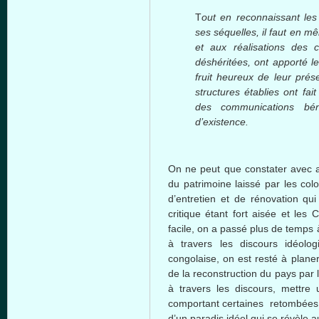
T
out en
reconnaissant
le
ses
séquelles
,
il
faut
en
mê
et aux
réalisations
des
c
déshéritées
,
ont
apporté
l
fruit
heureux
de
leur
prés
structures
établies
ont
fai
des communications
bén
d’existence
.
On ne
peut
que
constater
avec
du
patrimoine
laissé
par les
col
d’entretien
et de
rénovation
qui
critique
étant
fort
aisée
et les
C
facile, on a
passé
plus de temps
à
travers
les
discours
idéolog
congolaise
, on
est
resté
à
plane
de la reconstruction du pays par l
à
travers
les
discours
,
mettre
comportant
certaines
retombées
d’un
paradis
idéel
qui se
révèle
a