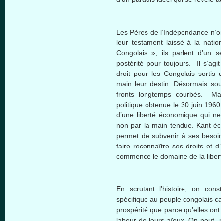
Les
Pères
de
l’Indépendance
n’o
leur
testament
laissé
à
la natio
Congolais
»,
ils
parlent
d’un
s
postérité
pour
toujours
. Il
s’agit
droit
pour les
Congolais
sortis
d
main
leur
destin
.
Désormais
sou
fronts
longtemps
courbés
.
Ma
politique
obtenue
le 30
juin
196
d’une
liberté
économique
qui n
non par la main
tendue
. Kant
éc
permet
de
subvenir
à
ses
besoi
faire
reconnaître
ses
droits
et
d’
commence le
domaine
de la
liber
En
scrutant
l’histoire
, on
cons
spécifique
au
peuple
congolais
ca
prospérité
que
parce
qu’elles
ont
labeur
de
leurs
aïeux
. On
peut
,