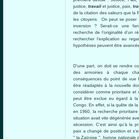
justice,
travail
et justice,
paix
,
tra
de la citation des
valeurs
que
la
les
citoyens
. On
peut
se poser 
inversion ?
Serait-ce
une
fan
recherche
de
l’originalité
d’un
r
rechercher
l’explication
au rega
hypothèses
peuvent
être
avancé
D’une
part, on
doit
se
rendre
c
des
armoiries
à
chaque
ch
conséquences
du point de
vue
f
être
réadaptés
à
la nouvelle
do
considérer
comme
prioritaire
et
peut
être
exclue
eu
égard
à
l
Congo. En
effet
,
si
la
quête
de la
en 1960, la
recherche
prioritaire
situation
avait
vite
dégénérée
av
sécession
.
C’est
ainsi
qu’à
la p
paix
a
changé
de position et
s’e
" la
Zaïroise
",
hymne
nationale
d