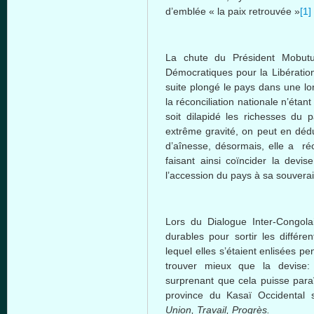
d’emblée
« la
paix
retrouvée
»
[1]
La chute du
Président
Mobut
Démocratiques
pour la
Libératio
suite
plongé
le pays
dans
une
lo
la
réconciliation
nationale
n’étant
soit
dilapidé
les
richesses
du p
extrême
gravité
, on
peut
en
déd
d’aînesse
,
désormais
,
elle
a
ré
faisant
ainsi
coïncider
la devis
l’accession
du pays
à
sa
souvera
Lors
du
Dialogue
Inter-Congola
durables
pour
sortir
les
différen
lequel
elles
s’étaient
enlisées
pen
trouver
mieux
que
la devise
surprenant
que
cela
puisse
para
province du
Kasaï
Occidental
Union, Travail,
Progrès
.