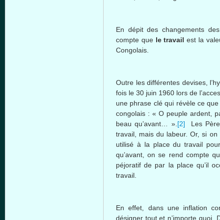
En
dépit
des
changements
des
compte
que
le travail
est
la
vale
Congolais
.
Outre
les
différentes
devises,
l’
fois
le 30
juin
1960
lors
de
l’acce
une
phrase
clé
qui
révèle
ce
que
congolais
: « O
peuple
ardent, p
beau
qu’avant…
».
[2]
Les
Père
travail,
mais
du
labeur
. Or,
si
on
utilisé
à
la place du travail pou
qu’avant
, on se rend
compte
q
péjoratif
de par la place
qu’il
oc
travail.
En
effet
,
dans
une
inflation
co
désigner
tout et
n’importe
quoi
. 