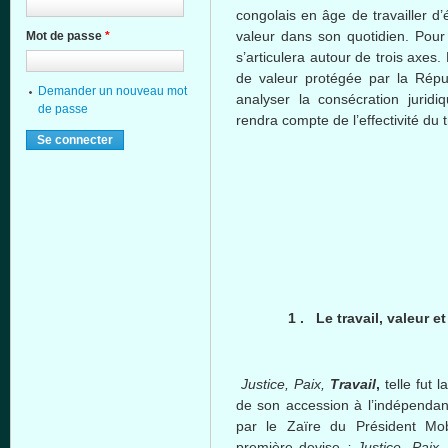
congolais
en
âge
de
travailler
d’
valeur
dans
son
quotidien
. Pou
Mot de passe
*
s’articulera
autour
de
trois
axes. 
de
valeur
protégée
par la
Répu
Demander un nouveau mot
analyser
la
consécration
juridi
de passe
rendra
compte
de
l’effectivité
du t
1 . Le travail,
valeur
et
Justice,
Paix
,
Travail
,
telle
fut
la
de son accession
à
l’indépenda
par le
Zaïre
du
Président
Mo
première
devise
: Justice,
Paix