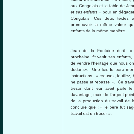
aux
Congolais
et la fable de Je
et
ses
enfants
»
pour en
dégage
Congolais
.
Ces
deux
textes
promouvoir
la
même
valeur
qu
enfants
de la
même
manière
.
Jean de la Fontaine
écrit
: «
prochaine
, fit
venir
ses
enfants
,
de
vendre
l’héritage
que
nous
on
dedans
».
Une
fois
le
père
mor
instructions : «
creusez
,
fouillez
,
ne
passe
et
repasse
».
Ce
trava
trésor
dont
leur
avait
parlé
l
davantage
,
mais
de
l’argent
poin
de la production du travail de
l
conclure
que
: « le
père
fut
sag
travail
est
un
trésor
».