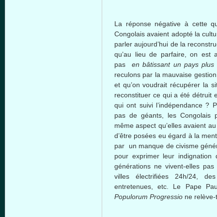
La
réponse
négative
à
cette
qu
Congolais
avaient
adopté
la cult
parler
aujourd’hui
de la reconstru
qu’au
lieu de
parfaire
, on
est
pas
en
bâtissant
un pays plus
reculons
par la
mauvaise
gestion
et
qu’on
voudrait
récupérer
la si
reconstituer
ce
qui a
été
détruit
e
qui
ont
suivi
l’indépendance
? P
pas de
géants
, les
Congolais
même
aspect
qu’elles
avaient
au 
d’être
posées
eu
égard
à
la
ment
par un
manque
de
civisme
génér
pour
exprimer
leur
indignation
générations
ne
vivent-elles
pa
villes
électrifiées
24h
/24, de
entretenues
, etc. Le
Pape
Pau
Populorum
Progressio
ne
relève-t