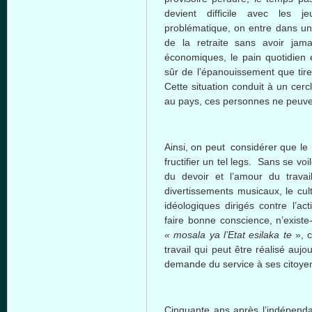
devient
difficile
avec
les
je
problématique
, on
entre
dans
u
de la
retraite
sans
avoir
jama
économiques
, le pain
quotidien
sûr
de
l’épanouissement
que
tir
Cette
situation conduit
à
un
cerc
au pays,
ces
personnes
ne
peuve
Ainsi
, on
peut
considérer
que
l
fructifier
un
tel
legs. Sans se
voi
du
devoir
et
l’amour
du trava
divertissements
musicaux
, le
cul
idéologiques
dirigés
contre
l’act
faire
bonne
conscience,
n’existe-
«
mosala
ya
l’Etat
esilaka
te
», c
travail qui peut être réalisé aujou
demande du service à ses citoye
Cinquante ans après l’indépenda