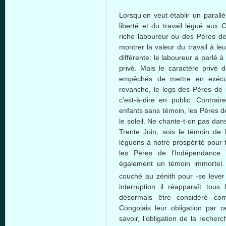
Lorsqu’on
veut
établir
un
parallé
liberté
et du travail
légué
aux
C
riche
laboureur
ou
des
Pères
d
montrer
la
valeur
du travail
à
leu
différente
: le
laboureur
a
parlé
à
privé
.
Mais
le
caractère
privé
d
empêchés
de
mettre
en
exécu
revanche
, le legs des
Pères
de
c’est-à-dire
en public.
Contrair
enfants
sans
témoin
, les
Pères
d
le
soleil
. Ne
chante-t-on
pas
dan
Trente
Juin
,
sois
le
témoin
de
léguons
à
notre
prospérité
pour
les
Pères
de
l’Indépendance
également
un
témoin
immortel
couché
au
zénith
pour -se leve
interruption
il
réapparaît
tous
l
désormais
être
considéré
co
Congolais
leur
obligation par r
savoir,
l’obligation
de la
recherc