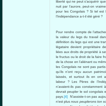
liberté
qui ne
peut
s’acquérir
que
nuit
par
l’aurore
,
peut-on
vraime
pour les
Congolais
? Si
tel
est
l’Indépendance
a-t-il
été
géré
?
Pour
rendre
compte
de
l’attach
la
valeur
du legs du travail
dan
définition
du legs qui
est
une
tra
légataire
devient
propriétaire
de
liées
aux
droits
de
propriété
à
sa
le
fructus
ou
le
droit
de la faire
fr
de la chose en
l’aliénant
ou
mêm
les
Congolais
ne
sont
pas
partis
qu’ils
n’ont
reçu
aucun
patrimo
laissés
, et
surtout
ils
en
ont
a
labeur
? Les
Pères
de
l’Ind
n’avaient-ils
pas
constamment
à
devrait
peupler
le
sol
congolais
e
pays.
[4]
N’assiste-t-on
pas
aujou
n’est
plus
nous
peuplerons
ton
so