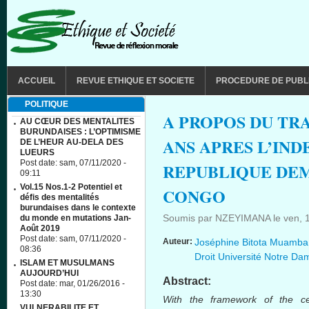
Aller au contenu principal
MAIN MENU
ACCUEIL
REVUE ETHIQUE ET SOCIETE
PROCEDURE DE PUBL
POLITIQUE
A PROPOS DU TRA
AU CŒUR DES MENTALITES
BURUNDAISES : L’OPTIMISME
ANS APRES L’IN
DE L’HEUR AU-DELA DES
LUEURS
Post date:
sam, 07/11/2020 -
REPUBLIQUE DE
09:11
Vol.15 Nos.1-2 Potentiel et
CONGO
défis des mentalités
burundaises dans le contexte
Soumis par
NZEYIMANA
le
ven, 
du monde en mutations Jan-
Août 2019
Post date:
sam, 07/11/2020 -
Auteur:
Joséphine Bitota Muamba 
08:36
Droit Université Notre D
ISLAM ET MUSULMANS
AUJOURD’HUI
Abstract:
Post date:
mar, 01/26/2016 -
13:30
With the framework of the c
VULNERABILITE ET