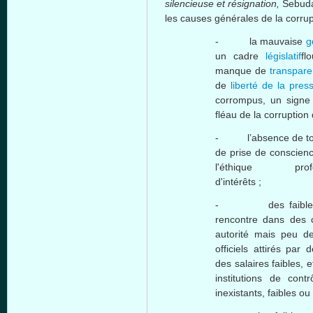
silencieuse et résignation,
Sebuda
les causes générales de la corru
- la mauvaise
g
un cadre
législatif
fl
manque de
transpar
de
liberté de la pres
corrompus, un signe
fléau de la corruption
- l’absence de toute
de prise de conscien
l'éthique pro
d'int
- des faiblesses in
rencontre dans des
autorité mais peu d
officiels attirés par
des salaires faibles, 
institutions de con
inexistants, faibles ou