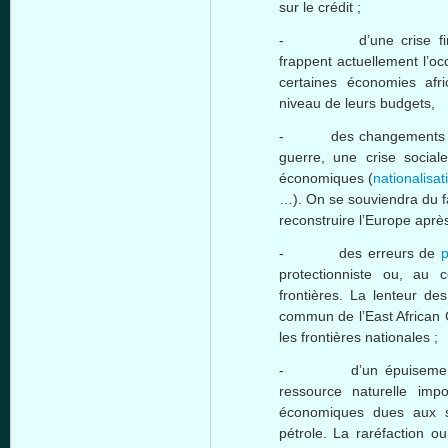
sur le crédit ;
- d’une crise financiè
frappent actuellement l’o
certaines économies afr
niveau de leurs budgets,
- des changements maje
guerre, une crise social
économiques (
nationalisat
…). On se souviendra du f
reconstruire l’Europe aprè
- des erreurs de
p
protectionniste ou, au c
frontières. La lenteur d
commun de l’East African 
les frontières nationales ;
- d’un épuisement ou 
ressource naturelle imp
économiques dues aux s
pétrole. La raréfaction ou 