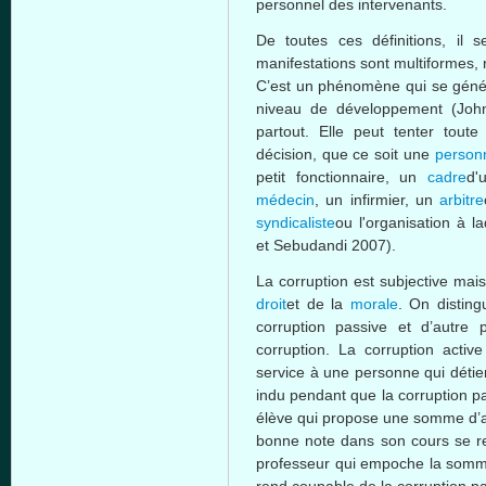
personnel des
intervenants
.
De
toutes
ces
définitions
,
il
s
manifestations
sont
multiformes
,
C’est
un
phénomène
qui se
géné
niveau
de
développement
(John
partout
. Elle
peut
tenter
toute
décision
,
que
ce
soit
une
personn
petit
fonctionnaire
, un
cadre
d'
médecin
, un
infirmier
, un
arbitre
syndicaliste
ou
l'organisation
à
la
et
Sebudandi
2007).
La corruption
est
subjective
mais
droit
et
de la
morale
. On
disting
corruption passive et
d’autre
pa
corruption. La corruption activ
service
à
une
personne
qui déti
indu
pendant
que
la corruption p
élève qui propose
une
somme d’
bonne note
dans
son cours se re
professeur qui empoche la somme