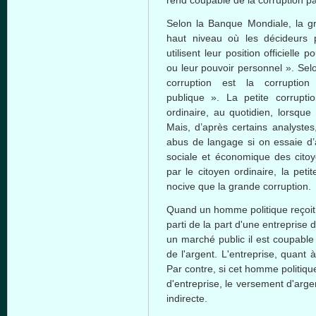
rend coupable de la corruption pa
Selon
la
Banque
Mondiale
, la
g
haut
niveau
où
les
décideurs
utilisent
leur
position
officielle
po
ou
leur
pouvoir
personnel ».
Sel
corruption
est
la corruptio
publique
». La petite corrupt
ordinaire
, au
quotidien
,
lorsque
Mais
,
d’après
certains
analystes
abus
de
langage
si
on
essaie
d
sociale
et
économique
des
cito
par le
citoyen
ordinaire
, la peti
nocive
que
la
grande
corruption.
Quand
un
homme
politique
reçoit
parti
de la part
d'une
entreprise
un
marché
public
il
est
coupable
de
l'argent
.
L'entreprise
,
quant
à
Par
contre
,
si
cet
homme
politiqu
d'entreprise
, le
versement
d'arge
indirecte
.