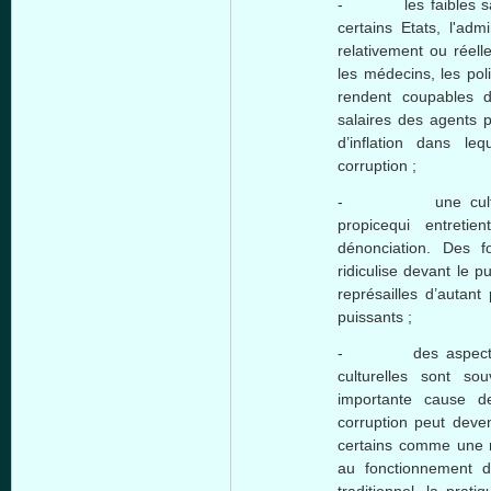
- les faibles salai
certains Etats, l'adm
relativement ou réel
les médecins, les poli
rendent coupables d
salaires des agents p
d’inflation dans le
corruption ;
- une culture ad
propicequi entreti
dénonciation. Des f
ridiculise devant le pu
représailles d’autant
puissants ;
- des aspects cult
culturelles sont s
importante cause de
corruption peut deven
certains comme une n
au fonctionnement d