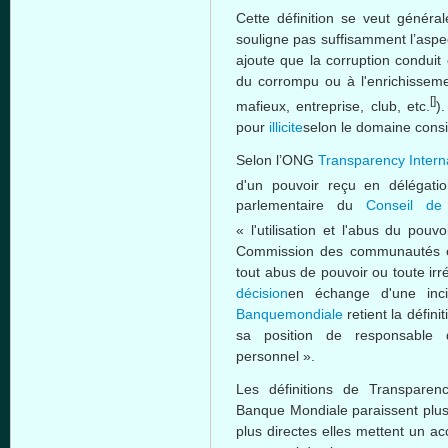
Cette
définition
se
veut
général
souligne
pas
suffisamment
l’aspe
ajoute
que
la corruption conduit
du
corrompu
ou
à
l'enrichissem
[]
mafieux
,
entreprise
, club, etc.
)
pour
illicite
selon
le
domaine
cons
Selon
l’ONG
Transparency Intern
d'un
pouvoir
reçu
en
délégati
parlementaire
du
Conseil
d
«
l'utilisation
et
l'abus
du
pouvo
Commission des
communautés
tout
abus
de
pouvoir
ou
toute
irr
décision
en
échange
d'une
inc
Banquemondiale
retient
la
définit
sa
position de
responsable
personnel ».
Les
définitions
de Transparency
Banque
Mondiale
paraissent
plu
plus
directes
elles
mettent
un ac