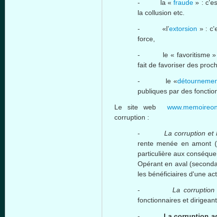
- la «
fraude
» :
c'es
la collusion etc.
- «l’
extorsion
» :
c'
force,
- le «
favoritisme
»
fait de
favoriser
des
proc
- le «
détourneme
publiques par des fonctio
Le site web
www.memoireon
corruption :
-
La corruption et
rente menée en amont (p
particulière aux conséquen
Opérant en aval (secondai
les bénéficiaires d'une a
-
La corruption 
fonctionnaires et dirigeant
-
La corruption a