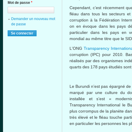
Mot de passe
*
Cependant
,
c’est
récemment
qu
fléau
dans
tous
les
secteurs
e
Demander un nouveau mot
corruption
à
la
Fédération
Inter
de passe
on en
évoque
dans
les pays
d
particulier
dans
les pays en
v
mondial
au
même
titre
que
le
SI
L'ONG
Transparency
Internation
corruption (
IPC
) pour 2010.
Ba
réalisés
par des
organismes
ind
quarts des 178 pays
étudiés
sont
Le Burundi
n’est
pas
épargné
de
marqué
par
une
culture du do
installée
et
s’est
«
moderni
Transparency International le B
plus
corrompus
de la
planète
dan
très
élevé
et le
fléau
touche
part
en
particulier
les
personnes
les pl