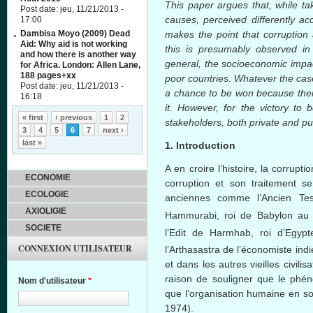
This paper argues that, while ta
Post date:
jeu, 11/21/2013 -
causes, perceived differently ac
17:00
Dambisa Moyo (2009) Dead
makes the point that corruption
Aid: Why aid is not working
this is presumably observed in
and how there is another way
general, the socioeconomic impact
for Africa. London: Allen Lane,
188 pages+xx
poor countries. Whatever the cas
Post date:
jeu, 11/21/2013 -
a chance to be won because ther
16:18
it. However, for the victory to 
Pages
« first
‹ previous
1
2
stakeholders, both private and pub
3
4
5
6
7
next ›
last »
1. Introduction
A en
croire
l’histoire
, la corrupti
ECONOMIE
corruption et son
traitement
s
ECOLOGIE
anciennes
comme
l’Ancien
Te
AXIOLIGIE
Hammurabi,
roi
de Babylon a
SOCIETE
l’Edit
de
Harmhab
,
roi
d’Egypt
CONNEXION UTILISATEUR
l’Arthasastra
de
l’économiste
ind
et
dans
les autres vieilles civilis
raison de souligner que le phé
Nom d'utilisateur
*
que l’organisation humaine en so
1974).