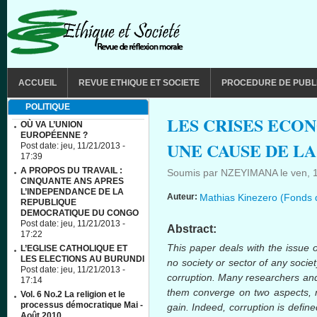
Aller au contenu principal
MAIN MENU
ACCUEIL
REVUE ETHIQUE ET SOCIETE
PROCEDURE DE PUBL
POLITIQUE
LES CRISES EC
OÙ VA L’UNION
EUROPÉENNE ?
UNE CAUSE DE L
Post date:
jeu, 11/21/2013 -
17:39
A PROPOS DU TRAVAIL :
Soumis par
NZEYIMANA
le
ven, 
CINQUANTE ANS APRES
L’INDEPENDANCE DE LA
Auteur:
Mathias Kinezero (Fonds 
REPUBLIQUE
DEMOCRATIQUE DU CONGO
Post date:
jeu, 11/21/2013 -
Abstract:
17:22
This paper deals with the issue of
L’EGLISE CATHOLIQUE ET
LES ELECTIONS AU BURUNDI
no society or sector of any societ
Post date:
jeu, 11/21/2013 -
corruption. Many researchers and w
17:14
them converge on two aspects, 
Vol. 6 No.2 La religion et le
processus démocratique Mai -
gain. Indeed, corruption is defin
Août 2010