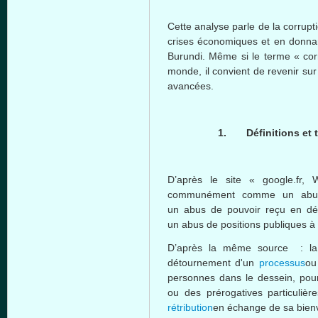
Cette
analyse
parle
de la corrupt
crises
économiques
et en
donna
Burundi.
Même
si
le
terme
« cor
monde
,
il
convient
de
revenir
sur
avancées
.
1.
Définitions
et 
D’après
le site « google.fr,
W
communément
comme
un
abu
un
abus
de
pouvoir
reçu
en
dé
un
abus
de positions
publiques
à
D’après
la
même
source : la
détournement
d'un
processus
ou
personnes
dans
le
dessein
, pou
ou
des
prérogatives
particulièr
rétribution
en
échange
de
sa
bien