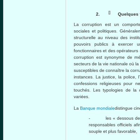
[]
2.
Quelques
La corruption
est
un
comport
sociales
et
politiques
.
Générale
structurelle
au
niveau
des instit
pouvoirs
publics
à
exercer
u
fonctionnaires
et des
opérateurs
corruption
est
synonyme
de
mé
secteurs
de la vie
nationale
où
la
susceptibles
de
connaître
la corr
instances. La justice, la police,
l
confessions
religieuses
pour n
touchés
. Les typologies de la 
variées
.
La
Banque
mondiale
distingue
cin
- les «
dessous
de 
responsables
officiels
afi
souple
et plus favorable,