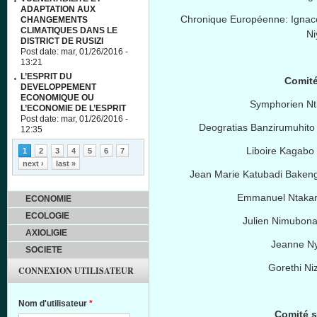
ADAPTATION AUX
Chronique
Européenne
:
Ignac
CHANGEMENTS
CLIMATIQUES DANS LE
Ni
DISTRICT DE RUSIZI
Post date:
mar, 01/26/2016 -
13:21
L’ESPRIT DU
Comit
DEVELOPPEMENT
ECONOMIQUE OU
Symphorien
Nt
L’ECONOMIE DE L’ESPRIT
Post date:
mar, 01/26/2016 -
Deogratias
Banzirumuhito
12:35
Pages
Liboire
Kagabo
1
2
3
4
5
6
7
next ›
last »
Jean Marie
Katubadi
Baken
Emmanuel
Ntaka
ECONOMIE
ECOLOGIE
Julien
Nimubon
AXIOLIGIE
Jeanne
N
SOCIETE
Gorethi
Ni
CONNEXION UTILISATEUR
Nom d'utilisateur
*
Comité scienti