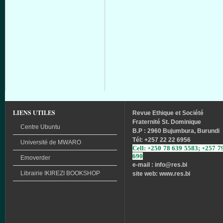
LIENS UTILES
Revue
Ethique
et
Société
Fraternité
St. Dominique
Centre Ubuntu
B.P : 2960 Bujumbura, Burundi
Tél
: +257 22 22 6956
Université
de
MWARO
Cell: +250 78 639 5583; +257 7
690
Emoverder
e-mail : info
@res.bi
Librairie
IKIREZI
BOOKSHOP
site web: www.res.bi