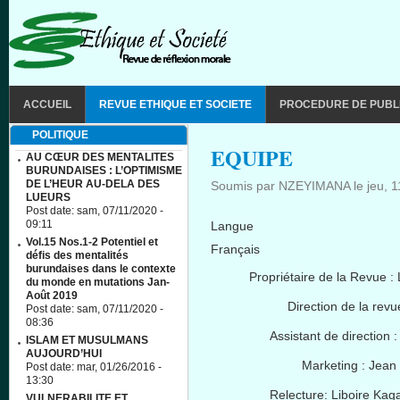
Aller au contenu principal
MAIN MENU
ACCUEIL
REVUE ETHIQUE ET SOCIETE
PROCEDURE DE PUBL
POLITIQUE
EQUIPE
AU CŒUR DES MENTALITES
BURUNDAISES : L’OPTIMISME
DE L’HEUR AU-DELA DES
Soumis par
NZEYIMANA
le
jeu, 
LUEURS
Post date:
sam, 07/11/2020 -
09:11
Langue
Vol.15 Nos.1-2 Potentiel et
Français
défis des mentalités
burundaises dans le contexte
Propriétaire
de la Revue :
du monde en mutations Jan-
Août 2019
Direction de la revu
Post date:
sam, 07/11/2020 -
08:36
Assistant de direction 
ISLAM ET MUSULMANS
AUJOURD’HUI
Marketing : Jean
Post date:
mar, 01/26/2016 -
13:30
Relecture
:
Liboire
Kag
VULNERABILITE ET