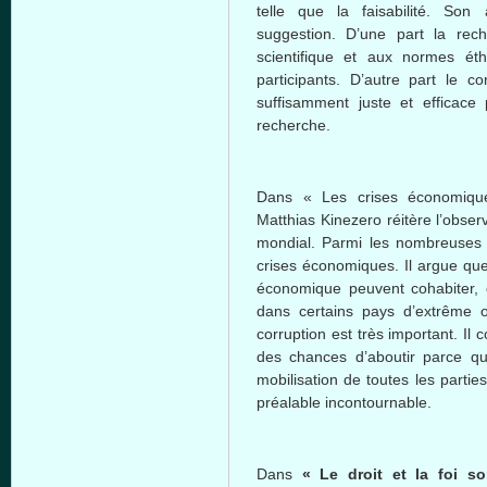
telle
que
la
faisabilité
. Son 
suggestion.
D’une
part la
rec
scientifique
et aux
normes
éth
participants.
D’autre
part le
co
suffisamment
juste
et
efficace
recherche
.
Dans
« Les crises
économiqu
Matthias
Kinezero
réitère
l’obser
mondial
.
Parmi
les
nombreuses
crises
économiques
. Il argue
qu
économique
peuvent
cohabiter
,
dans
certains
pays
d’extrême
o
corruption
est
très
important. Il
c
des chances
d’aboutir
parce
qu
mobilisation
de
toutes
les partie
préalable
incontournable
.
Dans
« Le
droit
et la
foi
so