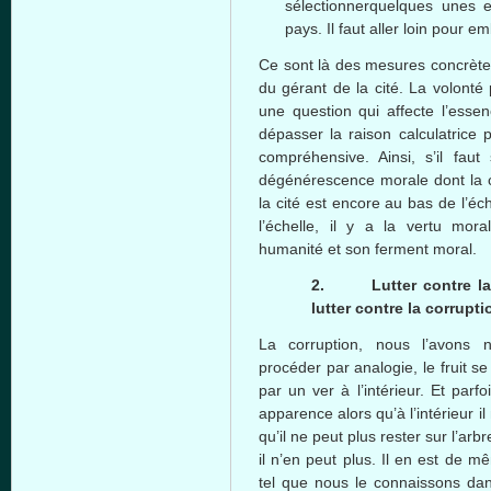
sélectionnerquelques
unes
pays. Il
faut
aller
loin pour
em
Ce
sont
là
des
mesures
concrèt
du
gérant
de la
cité
. La
volonté
une
question qui
affecte
l’esse
dépasser
la raison
calculatrice
p
compréhensive
.
Ainsi
,
s’il
faut
dégénérescence
morale
dont
la 
la
cité
est
encore au bas de
l’éc
l’échelle
,
il
y a la
vertu
mora
humanité
et son ferment moral.
2.
Lutter
contre
l
lutter
contre
la corrupti
La corruption,
nous
l’avons
n
procéder
par
analogie
, le fruit s
par un
ver
à
l’intérieur
. Et
parfo
apparence
alors
qu’à
l’intérieur
il
qu’il
ne
peut
plus rester
sur
l’arbr
il
n’en
peut
plus. Il en
est
de
mê
tel
que
nous
le
connaissons
da