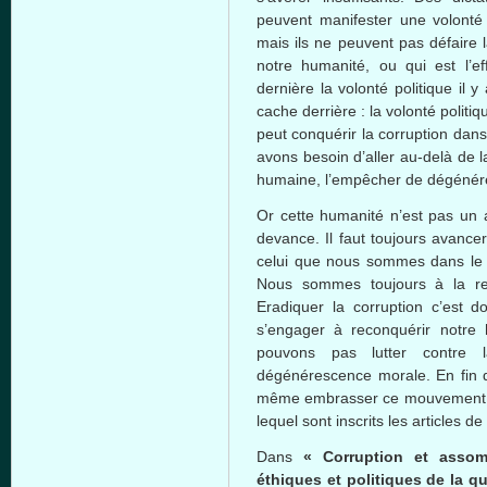
peuvent
manifester
une
volonté
mais
ils
ne
peuvent
pas
défaire
l
notre
humanité
,
ou
qui
est
l’ef
dernière
la
volonté
politique
il
y
cache
derrière
: la
volonté
politiq
peut
conquérir
la corruption
dans
avons
besoin
d’aller
au-delà
de 
humaine
,
l’empêcher
de
dégénér
Or
cette
humanité
n’est
pas un
devance
. Il
faut
toujours
avance
celui
que
nous
sommes
dans
l
Nous
sommes
toujours
à
la
r
Eradiquer
la corruption
c’est
d
s’engager
à
reconquérir
notre
pouvons
pas
lutter
contre
la
dégénérescence
morale. En fin
même
embrasser
ce
mouvement
lequel
sont
inscrits
les articles de
Dans
« Corruption et
assom
éthiques
et
politiques
de la qu