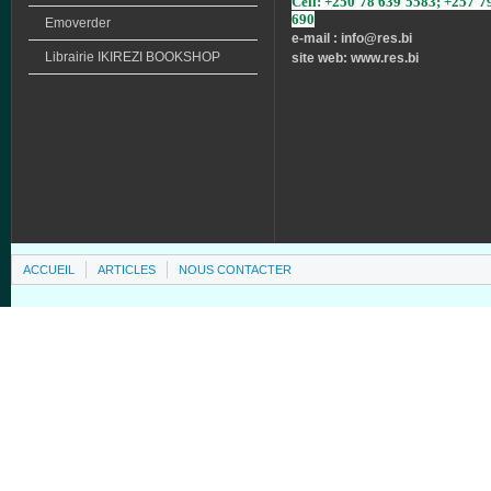
Cell: +250 78 639 5583; +257 7
690
Emoverder
e-mail : info
@res.bi
Librairie
IKIREZI
BOOKSHOP
site web: www.res.bi
ACCUEIL
ARTICLES
NOUS CONTACTER