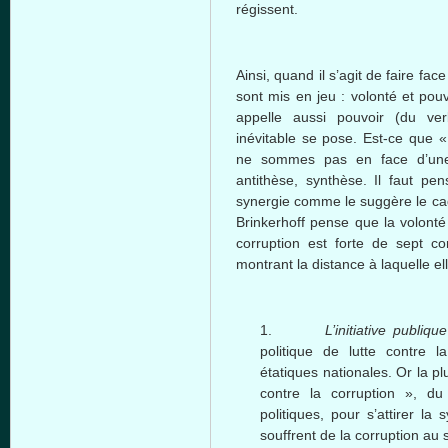
régissent
.
Ainsi
,
quand
il
s’agit
de faire fac
sont
mis
en
jeu
:
volonté
et
pouv
appelle
aussi
pouvoir
(du
ve
inévitable
se pose.
Est-ce
que
«
ne
sommes
pas en face
d’un
antithèse
,
synthèse
. Il
faut
pen
synergie
comme
le
suggère
le c
Brinkerhoff
pense
que
la
volonté
corruption
est
forte de
sept
co
montrant
la distance
à
laquelle
el
1.
L’initiative
publique
politique
de
lutte
contre
la
étatiques
nationales
. Or la
pl
contre
la corruption », d
politiques
, pour
s’attirer
la
s
souffrent
de la corruption au