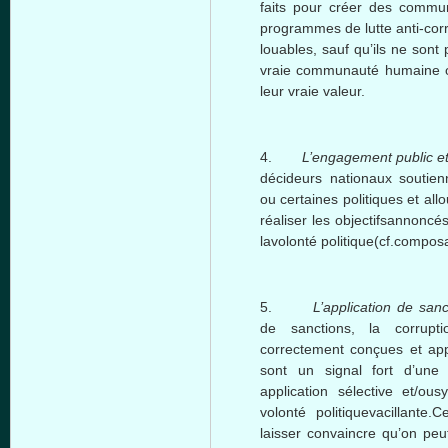
faits
pour
créer
des
commu
programmes
de
lutte
anti-cor
louables
,
sauf
qu’ils
ne
sont
vraie
communauté
humaine
leur
vraie
valeur
.
4.
L’e
ngagement
public e
décideurs
nationaux
soutien
ou
certaines
politiques
et
all
réaliser
les
objectifsannoncé
lavolonté
politique
(cf.composa
5.
L’a
pplication
de sanc
de sanctions, la corrup
correctement
conçues
et
ap
sont
un signal fort
d’une
application
sélective
et/
ousy
volonté
politiquevacillante.
laisser
convaincre
qu’on
peu