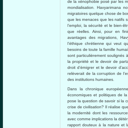
de la
xénophobie
posé
par les m
mondialisation
.
Havyarimana
no
migratoires
quelque
chose de bo
que
les menaces
que
les
natifs
s
l’emploi
, la
sécurité
et le
bien-êt
que
réelles
.
Ainsi
, pour en
fini
avantages
des migrations,
Hav
l’éthique
chrétienne
qui
veut
q
besoins
de
toute
la
famille
humai
sont
particulièrement
soulignés
la
propriété
et le
devoir
de
part
droit
d’émigrer
et le
devoir
d’accu
relèverait
de la corruption de
l’e
des institutions
humaines
.
Dans
la
chronique
européenn
économiques
et
politiques
de l
pose la question de savoir
si
la
c
crise
de
civilisation
? Il
réalise
qu
la
modernité
dont
les
ressource
avec
comme
implications la
détér
rapport
douteux
à
la nature et 