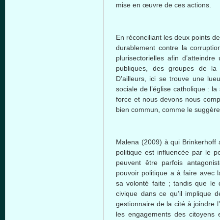
mise
en
œuvre
de
ces
actions.
En
réconciliant
les
deux
points d
durablement
contre
la corrupti
plurisectorielles
afin
d’atteindre
publiques
, des
groupes
de l
D’ailleurs
,
ici
se
trouve
une
lueu
sociale
de
l’église
catholique
: la
force et
nous
devons
nous
comp
bien
commun
,
comme
le
suggère
Malena
(2009)
à
qui
Brinkerhoff
a
politique
est
influencée
par le
p
peuvent
être
parfois
antagonist
pouvoir
politique
a
à
faire
avec
l
sa
volonté
faite
;
tandis
que
le
civique
dans
ce
qu’il
implique
d
gestionnaire
de la
cité
à
joindre
l
les engagements des
citoyens
e