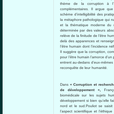
thème
de la corruption
à
l
complémentaires
. Il argue
que
schème
d’intelligibilité
des
prati
la
métaphore
pathologique
qui
n
et la
thématique
moderne
du m
déterminée
par des
valeurs
abs
relève
de la
finitude
de
l’être
hum
delà
des
apparences
et
renseig
l’être
humain
dont
l’incidence
néf
Il
suggère
que
la corruption,
co
pour
l’être
humain
l’amorce
d’un
entrent
au-dedans
d’eux-mêmes
reconquête
de
leur
humanité
.
Dans
« Corruption et
recherch
de
développement
»,
Franç
biomédicale
sur
les
sujets
hum
développement
si
bien
qu’elle
fa
nord
et le sud.Pouliot se
saisit
l’aspect
scientifique
et
l’éthique