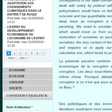
consequence of our fallen humani
ADAPTATION AUX
dealt with solely by political wi
CHANGEMENTS
policymakers would have us belie
CLIMATIQUES DANS LE
DISTRICT DE RUSIZI
concrete and has quantifiable resu
Post date:
mar, 01/26/2016 -
deep issue as corruption is 
13:21
perishing. We need to consider 
L’ESPRIT DU
DEVELOPPEMENT
which would move us from our 
ECONOMIQUE OU
restoration of ourselves as pur
L’ECONOMIE DE L’ESPRIT
Post date:
mar, 01/26/2016 -
ourselves, the very context of the
12:35
and requires us to apply our 
Pages
calculative
one, which tends to pr
1
2
3
4
5
6
7
next ›
last »
La
présente
parution
combin
économique
de la corruption 
ECONOMIE
corruption. Les
deux
sous-thèm
ECOLOGIE
même
chose.
Pourquoi
débatt
corruption
si
ce
n’est
que
pour
e
AXIOLIGIE
ce
fléau
?
SOCIETE
CONNEXION UTILISATEUR
Des
politologues
et des
écono
Nom d'utilisateur
*
décideurs
voudraient
nous
conva