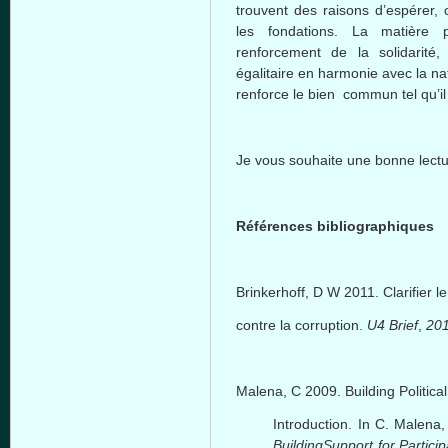
trouvent
des raisons
d’espérer
,
les
fondations
. La
matière
renforcement
de la
solidarité
,
égalitaire
en
harmonie
avec
la na
renforce
le
bien
commun
tel
qu’il
Je
vous
souhaite
une
bonne
lect
Références
bibliographiques
Brinkerhoff
, D W 2011. Clarifier 
contre
la corruption.
U4
Brief
,
20
Malena
, C 2009. Building Politica
Introduction. In C.
Malena
Building
Support
for Partici