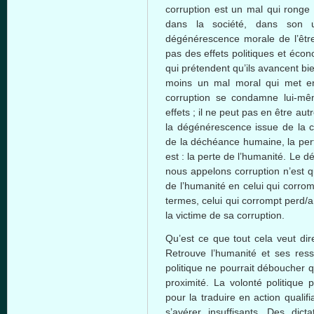
corruption
est
un mal qui
ronge
dans
la
société
,
dans
son
dégénérescence
morale de
l’êtr
pas des
effets
politiques
et
écon
qui
prétendent
qu’ils
avancent
bi
moins
un mal moral qui met 
corruption se
condamne
lui-m
effets
;
il
ne
peut
pas en
être
aut
la
dégénérescence
issue de la 
de la
déchéance
humaine
, la
per
est
: la
perte
de
l’humanité
. Le
dé
nous
appelons
corruption
n’est
q
de
l’humanité
en
celui
qui
corrom
termes
,
celui
qui
corrompt
perd
/
la
victime
de
sa
corruption.
Qu’est
ce
que
tout
cela
veut
dir
Retrouve
l’humanité
et
ses
ress
politique
ne
pourrait
déboucher
q
proximité
. La
volonté
politique
p
pour la
traduire
en action
qualifi
s’avérer
insuffisants
. Des
dicta