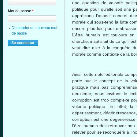
une
question de
volonté
politi
politique
pour
qu’elle
soit
une
p
Mot de passe
*
apprécions
l’aspect
concret
d’u
morale qui
sous-tend
la
lutte
con
Demander un nouveau mot
encore plus loin pour
embrasser
de passe
L’être
humain
est
toujours
e
cherche
,
insatisfait
de
ce
qu’il
est
veut
dire
aller
à
la
conquête
d
morale
comme
contexte
de la
bo
Ainsi
,
cette
note
éditoriale
compo
porte
sur
le concept de la
vol
pratique
mais
pas
compréhensi
deuxième
,
nous
invitons
le
lec
corruption
est
trop
complexe
po
volonté
politique
. En
effet
, la 
dépérissement
,
dégénérescence
corruption
est
une
dégénéresce
l’être
humain
doit
retrouver
son
relever
pour se
reconquérir
à
l’h