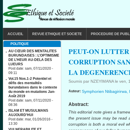
Aller au contenu principal
MAIN MENU
ACCUEIL
REVUE ETHIQUE ET SOCIETE
PROCEDURE DE PUBL
POLITIQUE
PEUT-ON LUTTER
AU CŒUR DES MENTALITES
BURUNDAISES : L’OPTIMISME
CORRUPTION SAN
DE L’HEUR AU-DELA DES
LUEURS
Post date:
sam, 07/11/2020 -
LA DEGENERENC
09:11
Vol.15 Nos.1-2 Potentiel et
Soumis par
NZEYIMANA
le
ven, 
défis des mentalités
burundaises dans le contexte
Auteur:
Symphorien Ntibagirirwa,
du monde en mutations Jan-
Août 2019
Post date:
sam, 07/11/2020 -
Abstract:
08:36
ISLAM ET MUSULMANS
This editorial note gives a framew
AUJOURD’HUI
the present issue may be read 
Post date:
mar, 01/26/2016 -
13:30
corruption is both a moral evil 
VULNERABILITE ET