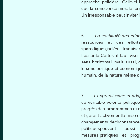
approche
policière
.
Celle-ci
que
la conscience morale
fo
Un
irresponsable
peut
inviter
6.
La
c
ontinuité
des effor
ressources
et des effor
sporadiques
,
isolés
traduise
hésitante.Certes
il
faut
viser
sens
horizontal,
mais
aussi
,
le
sens
politique
et
économiq
humain
, de la nature
même
d
7.
L’a
pprentissage
et ada
de
véritable
volonté
politique
progrès
des
programmes
et 
et
gèrent
activementla
mise
e
changements
decirconstance
politiquespeuvent
aussi
mesures
,
pratiques
et
pro