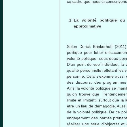
ce
cadre
que
nous
circonscrivons
La
volonté
politique
ou
approximative
Selon
Derick
Brinkerhoff
(2011
politique
pour
lutter
efficacemen
volonté
politique
sous
deux
poin
D’un
point de
vue
individuel
, la
qualité
personnelle
reflétant
les
v
personne
.
Cela
s’exprime
aussi
des
discours
, des
programmes
Ainsi
la
volonté
politique
se
mani
qu’on
trouve
que
l’entendeme
limité
et
limitant
,
surtout
que
la
l
être
un lieu de
démagogie
.
Aussi
de la
volonté
politique
. De
ce
poi
engagement des parties
prenan
réaliser
une
série
d’objectifs
et