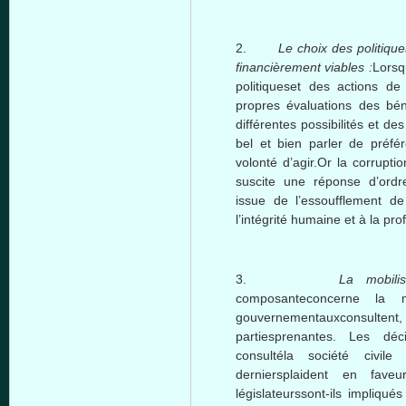
2.
Le
c
hoix
des
politique
financièrement
viables
:
Lors
politiqueset
des actions d
propres
évaluations
des
bén
différentes
possibilités
et de
bel
et
bien
parler
de
préfé
volonté
d’agir.Or la corrupti
suscite
une
réponse
d’ordr
issue de
l’essoufflement
d
l’intégrité
humaine
et
à
la
pro
3.
La
m
obili
composanteconcerne
la
gouvernementauxconsultent
partiesprenantes
. Les
déc
consultéla
société
civile
e
derniersplaident
en
faveu
législateurssont-ils
impliqués