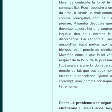
Mwamba
confronte
la
foi
et le
compatibilité
. Pour
répondre
à
ce
du
droit
,
à
savoir, le
droit
comm
comme
prérogative
dont
peut
s
premier,
Mwamba
découvre
qu
devenue
aujourd’hui
une
source
laquelle
des
deux
normes
l
discordance. Par rapport au s
aujourd’hui
étant
parfois
aux a
biblique
,
est-il
permis
au
chréti
Mwamba
conclue
que
la
foi
vér
respect de la
loi
ni
de la
jouissa
l’obéissance
à
une
loi
doit
être
s
morale du fait
que
ces
deux
no
éclairent
la conscience.
Quand
l
corrompt
,
avec
comme
conséqu
l’être
humain
.
Dans
« Le
problème
des migra
chrétienne
»,
Jean Claude
Hav