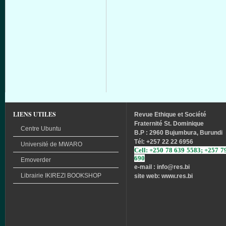
LIENS UTILES
Revue
Ethique
et
Société
Fraternité
St. Dominique
Centre Ubuntu
B.P : 2960 Bujumbura, Burundi
Tél
: +257 22 22 6956
Université
de
MWARO
Cell: +250 78 639 5583; +257 7
690
Emoverder
e-mail : info
@res.bi
Librairie
IKIREZI
BOOKSHOP
site web: www.res.bi