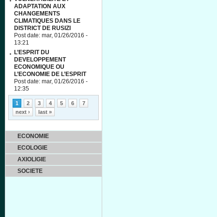
ADAPTATION AUX
CHANGEMENTS
CLIMATIQUES DANS LE
DISTRICT DE RUSIZI
Post date:
mar, 01/26/2016 -
13:21
L’ESPRIT DU
DEVELOPPEMENT
ECONOMIQUE OU
L’ECONOMIE DE L’ESPRIT
Post date:
mar, 01/26/2016 -
12:35
Pages
1
2
3
4
5
6
7
next ›
last »
ECONOMIE
ECOLOGIE
AXIOLIGIE
SOCIETE