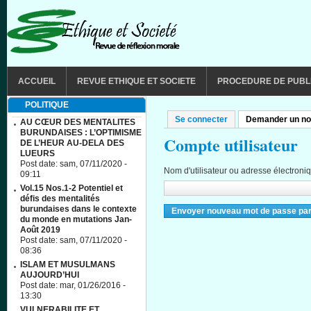
Aller au contenu principal
MAIN MENU
ACCUEIL
REVUE ETHIQUE ET SOCIETE
PROCEDURE DE PUBL
POLITIQUE
Se connecter
Demander un no
Onglets principaux
AU CŒUR DES MENTALITES
BURUNDAISES : L’OPTIMISME
Compte utilisateur
DE L’HEUR AU-DELA DES
LUEURS
Post date:
sam, 07/11/2020 -
Nom d'utilisateur ou adresse électroni
09:11
Vol.15 Nos.1-2 Potentiel et
défis des mentalités
burundaises dans le contexte
du monde en mutations Jan-
Août 2019
Post date:
sam, 07/11/2020 -
08:36
ISLAM ET MUSULMANS
AUJOURD’HUI
Post date:
mar, 01/26/2016 -
13:30
VULNERABILITE ET