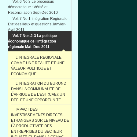
Vol. 6 No.3 Le processus
démocratique : Vérité et
Réconciliation Sept-Déc 2010
Vol. 7 No.1 Intégration Régionale :
Etat des lieux et questions Janvier-
Avril 2011
Vol. 7 Nos.2-3 La politique
économique de l’intégration
régionale Mai- Déc 2011
L’INTEGRALE REGIONALE
COMME UNE REALITE ET UNE
VALEUR POLITIQUE ET
ECONOMIQUE
L’INTEGRATION DU BURUNDI
DANS LA COMMUNAUTE DE
L’AFRIQUE DE L’EST (CAE): UN
DEFI ET UNE OPPORTUNITE
IMPACT DES
INVESTISSEMENTS DIRECTS
ETRANGERS SUR LE NIVEAU DE
LA PRODUCTIVITE DES
ENTREPRISES DU SECTEUR