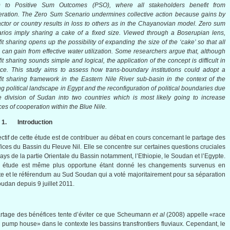
) to Positive Sum Outcomes (
PSO
), where all stakeholders benefit from
ration. The Zero Sum Scenario undermines collective action because gains by
ctor or country results in loss to others as in the
Chayanovian
model. Zero sum
rios imply sharing a cake of a fixed size. Viewed through a
Boserupian
lens,
it sharing opens up the possibility of expanding the size of the ‘cake’ so that all
 can gain from effective water utilization. Some researchers argue that, although
it sharing sounds simple and logical, the application of the concept is difficult in
ice. This study aims to assess how trans-boundary institutions could adopt a
it sharing framework in the Eastern Nile River sub-basin in the context of the
ing political landscape in Egypt and the reconfiguration of political boundaries due
e division of Sudan into two countries which is most likely going to increase
es of cooperation within the Blue Nile.
1.
Introduction
ctif
de
cette
étude
est
de
contribuer
au
débat
en
cours
concernant
le
partage
des
ices
du
Bassin
du
Fleuve
Nil. Elle se
concentre
sur
certaines
questions
cruciales
ays de la
partie
Orientale
du
Bassin
notamment
,
l’Ethiopie
, le
Soudan
et
l’Egypte
.
étude
est
même
plus opportune
étant
donné
les
changements
survenus
en
te
et le
référendum
au
Sud
Soudan
qui a
voté
majoritairement
pour
sa
séparation
oudan
depuis
9
juillet
2011.
rtage
des
bénéfices
tente
d’éviter
ce
que
Scheumann
et al
(2008)
appelle
«race
he pump house»
dans
le
contexte
les
bassins
transfrontiers
fluviaux
.
Cependant
, le