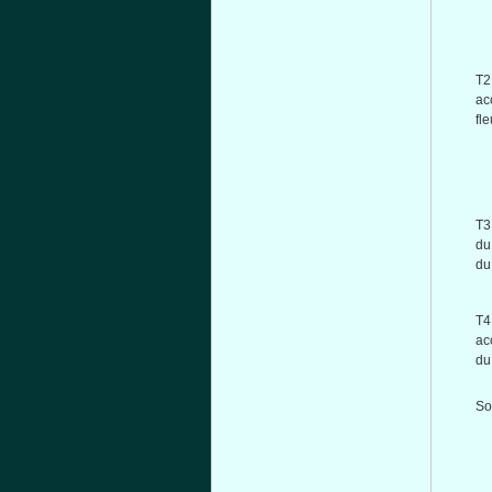
T2
ac
fl
T3
d
d
T4
ac
d
So