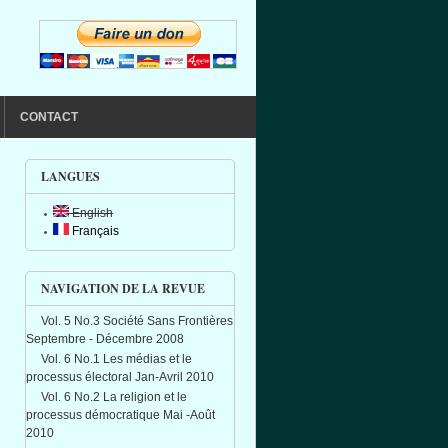
CONTACT
LANGUES
English
Français
NAVIGATION DE LA REVUE
Vol. 5 No.3 Société Sans Frontières
Septembre - Décembre 2008
Vol. 6 No.1 Les médias et le
processus électoral Jan-Avril 2010
Vol. 6 No.2 La religion et le
processus démocratique Mai -Août
2010