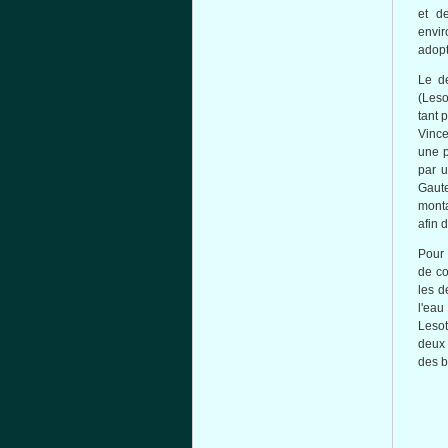
et d
envir
adopt
Le d
(Leso
tant 
Vinc
une p
par u
Gaute
monta
afin 
Pour 
de co
les d
l'eau
Lesot
deux 
des b