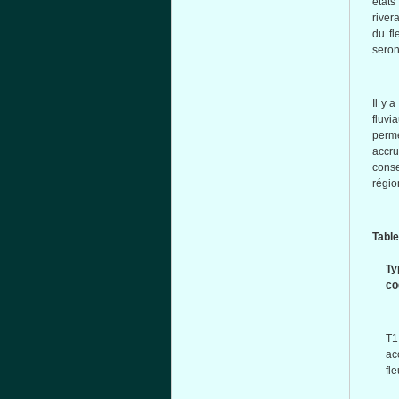
états
river
du
fl
seron
Il y 
fluvi
perme
accr
cons
régio
Tabl
T
co
T1
ac
fl