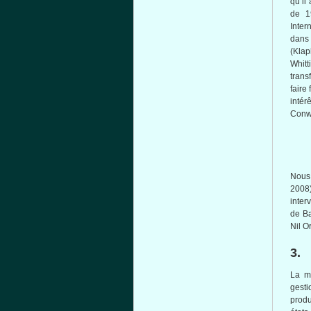
qu’il
de 
Inter
dans
(
Klap
Whit
trans
faire
inté
Conw
Nous
2008
inter
de
B
Nil O
3.
La
m
gesti
prod