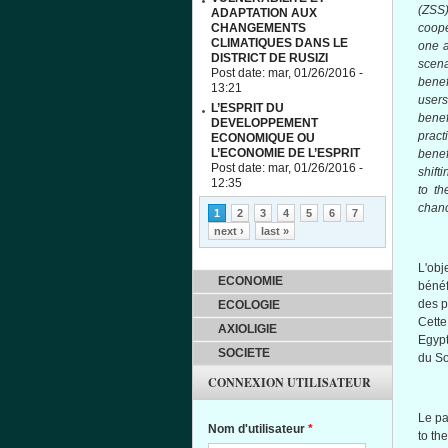
(
ZSS
ADAPTATION AUX
CHANGEMENTS
coope
CLIMATIQUES DANS LE
one a
DISTRICT DE RUSIZI
scena
Post date:
mar, 01/26/2016 -
benef
13:21
users
L’ESPRIT DU
benef
DEVELOPPEMENT
pract
ECONOMIQUE OU
L’ECONOMIE DE L’ESPRIT
benef
Post date:
mar, 01/26/2016 -
shift
12:35
to th
Pages
chanc
1
2
3
4
5
6
7
next ›
last »
L'obje
ECONOMIE
bénéf
des p
ECOLOGIE
Cette
AXIOLIGIE
Egyp
SOCIETE
du
S
CONNEXION UTILISATEUR
Le
pa
Nom d'utilisateur
*
to t