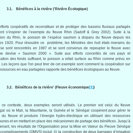
3.1.
Bénéfices
à
la
rivière
('
Rivière
Écologique
)
fforts
coopératifs
de
reconstituer
et de
protéger
des
bassins
fluviaux
partagés
ent
s’inspirer
de
l’exemple
du
fleuve
Rhin
(
Sadoff
& Grey 2002). Suite
à
la
ution du
Rhin
, le
poisson
de
l’espèce
saumon
a
disparu
du
fleuve
depuis
les
es
1920. Pour
résoudre
ce
problème
, les
Ministres
des
huit
états
riverains
du
se
sont
rencontrés
en 1987 et se
sont
convenus
de
repeupler
le
fleuve
avec
me
devise «
Saumon
2000 ». Suite aux efforts
concertés
de
ces
pays et
cation
des fonds
suffisant
, le
poisson
a
refait
surface au
Rhin
comme
prévu
en
. Les
leçons
que
l'on
peut
tirer
de
cet
exemple
sont
comment la
coopération
sur
essources
en eau
partagées
rapporte
des
bénéfices
écologiques
au
fleuve
.
3.2.
Bénéfices
de la
rivière
' (
Fleuve
économique
[1]
)
ce
contexte
, deux exemples
seront
utilisés. Le premier
est
celui
du
fleuve
al où le Mali, la Mauritanie, la Guinée et le Sénégal coopèrent pour gérer le
du
fleuve
et produire
l’énergie
hydro-électrique en utilisant des
ressources
unes et en mettant en place des mécanismes de
partage
des
bénéfices
. Jusqu’à
enant, les résultats de l'Organisation pour la Mise en Valeur du
Fleuve
Sénégal
accomplissements (OMVS)
inclut
: (i) la construction de deux barrages d’irrigation