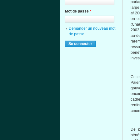
parta
larg
Mot de passe
*
al
20
en ea
(Ch
Demander un nouveau mot
2003
de passe
au-de
rare
resso
bénéf
inves
Cette
Paie
gouv
enco
cadr
renfo
amon
De p
bénéf