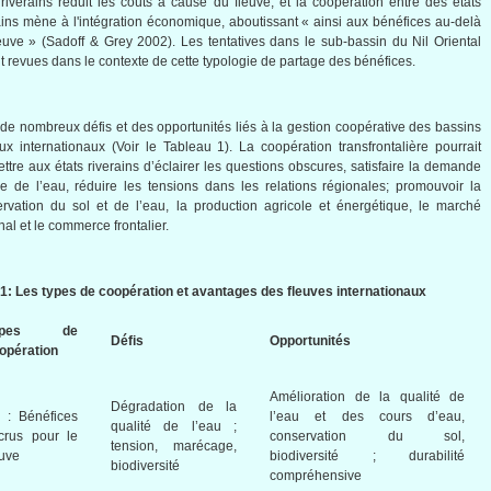
riverains
réduit
les
coûts
à
cause du
fleuve
; et la
coopération
entre
des
états
ains
mène
à
l'intégration
économique
,
aboutissant
«
ainsi
aux
bénéfices
au-delà
euve
» (
Sadoff
& Grey 2002). Les tentatives
dans
le
sub-bassin
du Nil Oriental
t
revues
dans
le
contexte
de
cette
typologie
de
partage
des
bénéfices
.
a de
nombreux
défis
et des
opportunités
liés
à
la
gestion
coopérative
des
bassins
aux
internationaux
(
Voir
le Tableau 1). La
coopération
transfrontalière
pourrait
ttre
aux
états
riverains
d’éclairer
les questions obscures,
satisfaire
la
demande
ue de
l’eau
,
réduire
les tensions
dans
les relations
régionales
;
promouvoir
la
ervation du
sol
et de
l’eau
, la production
agricole
et
énergétique
, le
marché
nal
et le commerce
frontalier
.
e1
: Les types de
coopération
et
avantages
des
fleuves
internationaux
ypes de
Défis
Opportunités
opération
Amélioration
de la
qualité
de
Dégradation
de la
:
Bénéfices
l’eau
et des
cours
d’eau
,
qualité
de
l’eau
;
crus
pour le
conservation du
sol
,
tension,
marécage
,
euve
biodiversité
;
durabilité
biodiversité
compréhensive