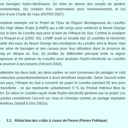
eux barrages hydro-électriques, (ii) mise en œuvre des projets de
gestion
onnementale, (iii) création
d'un
observatoire pour l'environnement, et (iv)
ion d’une Charte de
l’eau
(
ENTRO
2007).
euxième
exemple
est
le Projet de l’Eau de Région Montagneuse du Lesotho
tho High Water Projet [LHWP]) qui a
été
conçu pour
renforcer
le
fleuve
Orange
pour le bien du Lesotho
que
pour le bien de l'Afrique du
Sud
. Comme le souligne
ent Roquet
et al
(2002: 50), LHWP avait un double but: (i) contrôler et réorienter
artie des eaux du fleuve Orange des montagnes du Lesotho vers le fleuve Vaal
ne série de barrages et des canaux pour leur utilisation dans la province du
ng en Afrique du Sud, (ii) profiter du différentiel principal entre la région
gneuse et les plaines du Lesotho pour produire l'hydro-électricité au Lesotho
de pourvoir à ses besoins (Vincent 2002).
atteindre les deux buts, les deux parties se sont convenues de partager le coût
nstruction proportionnellement à leurs bénéfices respectifs. Selon l'accord entre
eux pays, l'Afrique du Sud a consenti de payer le Lesotho pendant 50 ans pour
 transférée ; ce qui représente actuellement 5 % du Produit Intérieur Brut du
ho. En retour le Lesotho reçoit toute l'hydro-électricité générée par ce projet. Les
parties considèrent l’accord sur l'eau et l’énergie comme un partage équitable
énéfices (Sadoff & Gris 2002a).
3.3.
Réduction des coûts à cause du Fleuve (Fleuve Politique)