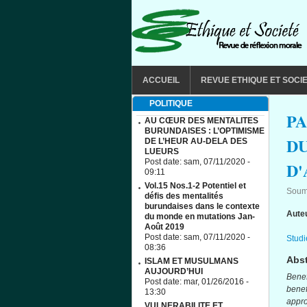
Aller au contenu principal
MAIN MENU
ACCUEIL
REVUE ETHIQUE ET SOCI
POLITIQUE
PA
AU CŒUR DES MENTALITES
BURUNDAISES : L’OPTIMISME
DU
DE L’HEUR AU-DELA DES
LUEURS
Post date:
sam, 07/11/2020 -
D'
09:11
Vol.15 Nos.1-2 Potentiel et
Soum
défis des mentalités
burundaises dans le contexte
Aute
du monde en mutations Jan-
Août 2019
Post date:
sam, 07/11/2020 -
Studi
08:36
Abst
ISLAM ET MUSULMANS
AUJOURD’HUI
Benef
Post date:
mar, 01/26/2016 -
benef
13:30
appr
VULNERABILITE ET