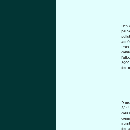
Des e
peuv
poll
anné
Rhin
com
l’allo
2000
des
r
Dans
Sénég
cours
comm
maint
des 