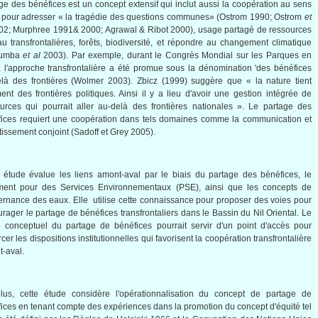
ge
des
bénéfices
est
un concept
extensif
qui
inclut
aussi
la
coopération
au
sens
e pour
adresser
« la
tragédie
des questions communes» (
Ostrom
1990;
Ostrom
et
02;
Murphree
1991& 2000; Agrawal & Ribot 2000), usage partagé de ressources
u transfrontalières, forêts, biodiversité, et répondre au changement climatique
aumba
et al
2003). Par
exemple
,
durant
le
Congrès
Mondial
sur
les
Parques
en
,
l'approche
transfrontalière
a
été
promue
sous
la
dénomination
'des
bénéfices
là
des
frontières
(
Wolmer
2003).
Zbicz
(1999)
suggère
que
« la nature
tient
ment
des
frontières
politiques
.
Ainsi
il
y a lieu
d'avoir
une
gestion
intégrée
de
urces
qui
pourrait
aller
au-delà
des
frontières
nationales
». Le
partage
des
ices
requiert
une
coopération
dans
tels
domaines
comme
la communication et
tissement
conjoint (
Sadoff
et Grey 2005).
étude
évalue
les liens
amont-aval
par le
biais
du
partage
des
bénéfices
, le
ment
pour des Services
Environnementaux
(PSE),
ainsi
que
les concepts de
ernance
des
eaux
. Elle
utilise
cette
connaissance
pour proposer des
voies
pour
urager le
partage
de
bénéfices
transfrontaliers
dans
le
Bassin
du Nil Oriental. Le
e
conceptuel
du
partage
de
bénéfices
pourrait
servir
d'un
point
d'accès
pour
rcer
les dispositions
institutionnelles
qui
favorisent
la
coopération
transfrontalière
t-aval
.
lus,
cette
étude
considère
l'opérationnalisation
du concept de
partage
de
ices
en tenant
compte
des
expériences
dans
la promotion du concept
d'équité
tel