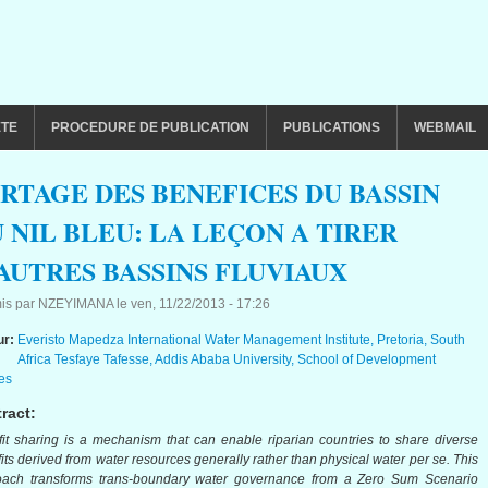
ETE
PROCEDURE DE PUBLICATION
PUBLICATIONS
WEBMAIL
RTAGE DES BENEFICES DU BASSIN
 NIL BLEU: LA LEÇON A TIRER
AUTRES BASSINS FLUVIAUX
is par
NZEYIMANA
le
ven, 11/22/2013 - 17:26
ur:
Everisto Mapedza International Water Management Institute, Pretoria, South
Africa Tesfaye Tafesse, Addis Ababa University, School of Development
es
ract:
it sharing is a mechanism that can enable riparian countries to share diverse
its derived from water resources generally rather than physical water per se. This
oach transforms trans-boundary water governance from a Zero Sum Scenario