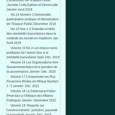
Construction de l'Espace Public
,Societe Civile,Eglises et Démocratie
Janvier-Aout 2018
Vol.14 Numéro 3 Démocratie,
participation politique et libéralisation
de l’Espace Public Décembre 2018
Vol.15 Nos.1-2 Potentiel et défis
des mentalités burundaises dans le
contexte du monde en mutations Jan-
Août 2019
Volume 15 No.3 Les enjeux socio-
politiques de l’avenir face à la
mentalité burundaise Sept- Déc. 2019
Volume 16 Les Organisations Non-
Gouvernementales et la question de
la gouvernance Janvier- Déc. 2020
Volume 17 Comprendre les Flux
Financiers Illicites en Afrique Numéro
1- 3 Janvier- Déc. 2021
Volume 18 Le Partenariat Public-
Privé face à l’Ethique des Affaires
Publiques Janvier- Décembre 2022
Volume 19: Regards sur
l’environnement : pollution, pauvreté
et prospérité Janvier- Déc. 2023