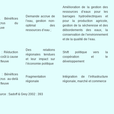
Amélioration
de la
gestion
des
ressources
d’eaux
pour les
Demande
accrue de
barrages
hydroélectriques
et
.
Bénéfices
l’eau
,
gestion
non-
pour la production
agricole
,
crus
du
optimal des
gestion
de la
sécheresse
et des
euve
ressources
d’eau
;
débordements
des
eaux
, la
conservation de
l’environnement
et de la
qualité
de
l’eau
.
Des relations
:
Réduction
Shift
politique
vers
la
régionales
tendues
u
coût
à
cause
coopération
et le
et
leur
impact
sur
u
fleuve
développement
l’économie
politique
:
Bénéfices
Fragmentation
Intégration
de
l’infrastructure
crus
au-delà
régionale
régionale
,
marché
et commerce
u
fleuve
urce :
Sadoff
& Grey 2002 : 393