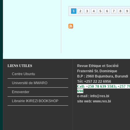
Pages
1
2
3
4
5
6
7
8
9
LIENS UTILES
Revue
Ethique
et
Société
Fraternité
St. Dominique
Centre Ubuntu
B.P : 2960 Bujumbura, Burundi
Tél
: +257 22 22 6956
Université
de
MWARO
Cell: +250 78 639 5583; +257 7
690
Emoverder
e-mail : info
@res.bi
Librairie
IKIREZI
BOOKSHOP
site web: www.res.bi