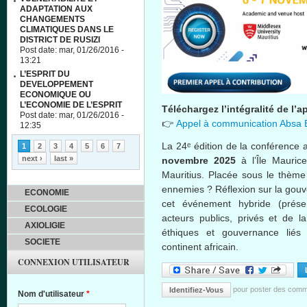
ADAPTATION AUX
CHANGEMENTS
CLIMATIQUES DANS LE
DISTRICT DE RUSIZI
Post date:
mar, 01/26/2016 -
13:21
L’ESPRIT DU
DEVELOPPEMENT
ECONOMIQUE OU
L’ECONOMIE DE L’ESPRIT
Téléchargez l’intégralité de l’a
Post date:
mar, 01/26/2016 -
👉
Appel à communication Absa 
12:35
Pages
La 24ᵉ édition de la conférence 
1
2
3
4
5
6
7
next ›
last »
novembre 2025
à l’Île Maurice
Mauritius. Placée sous le thème
ennemies ? Réflexion sur la gouv
ECONOMIE
cet événement hybride (présenti
ECOLOGIE
acteurs publics, privés et de la
AXIOLIGIE
éthiques et gouvernance liés
SOCIETE
continent africain.
CONNEXION UTILISATEUR
pour poster des comm
Identifiez-Vous
Nom d'utilisateur
*