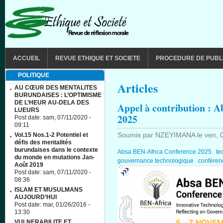
Aller au contenu principal
MAIN MENU
ACCUEIL
REVUE ETHIQUE ET SOCIETE
PROCEDURE DE PUBL
POLITIQUE
Articles
AU CŒUR DES MENTALITES
BURUNDAISES : L’OPTIMISME
DE L’HEUR AU-DELA DES
Appel à contribution : 
LUEURS
2025
Post date:
sam, 07/11/2020 -
09:11
Soumis par
NZEYIMANA
le
ven, 
Vol.15 Nos.1-2 Potentiel et
défis des mentalités
burundaises dans le contexte
Absa BEN-Africa Conference 2025
te
du monde en mutations Jan-
gouvernance technologique
confére
Août 2019
Post date:
sam, 07/11/2020 -
08:36
ISLAM ET MUSULMANS
AUJOURD’HUI
Post date:
mar, 01/26/2016 -
13:30
VULNERABILITE ET