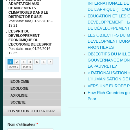
INTERNATIONALE DE
ADAPTATION AUX
CHANGEMENTS
DE L’AFRIQUE (TICAD
CLIMATIQUES DANS LE
EDUCATION ET LES 
DISTRICT DE RUSIZI
Post date:
mar, 01/26/2016 -
DEVELOPPEMENT : LA
13:21
DE DÉVELOPPEMENT
L’ESPRIT DU
LES OBJECTIFS DU 
DEVELOPPEMENT
ECONOMIQUE OU
DEVELOPMENT DURAB
L’ECONOMIE DE L’ESPRIT
FRONTIERES
Post date:
mar, 01/26/2016 -
12:35
OBJECTIFS DU MILL
Pages
GOUVERNANCE MOND
1
2
3
4
5
6
7
LA PAUVRETE?
next ›
last »
« RATIONALISATION
L’HUMANISATION DE 
ECONOMIE
VERS UNE EUROPE P
ECOLOGIE
How Rich Countries go
AXIOLIGIE
Poor.
SOCIETE
CONNEXION UTILISATEUR
Nom d'utilisateur
*