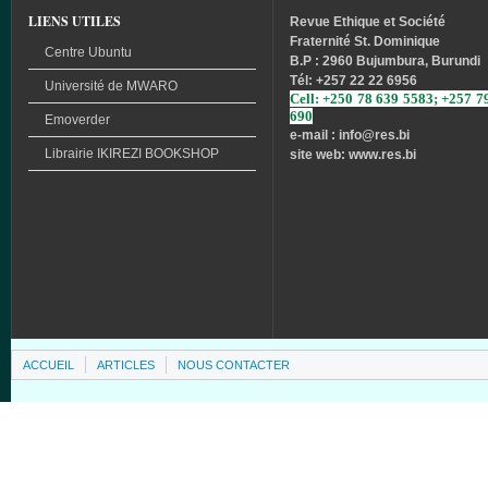
LIENS UTILES
Revue
Ethique
et
Société
Fraternité
St. Dominique
Centre Ubuntu
B.P : 2960 Bujumbura, Burundi
Tél
: +257 22 22 6956
Université
de
MWARO
Cell: +250 78 639 5583; +257 7
690
Emoverder
e-mail : info
@res.bi
Librairie
IKIREZI
BOOKSHOP
site web: www.res.bi
ACCUEIL
ARTICLES
NOUS CONTACTER