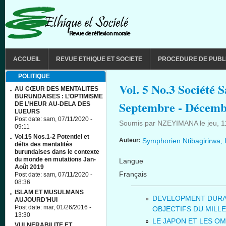
Aller au contenu principal
MAIN MENU
ACCUEIL
REVUE ETHIQUE ET SOCIETE
PROCEDURE DE PUBL
POLITIQUE
Vol. 5 No.3 Société 
AU CŒUR DES MENTALITES
BURUNDAISES : L’OPTIMISME
Septembre - Décemb
DE L’HEUR AU-DELA DES
LUEURS
Post date:
sam, 07/11/2020 -
Soumis par
NZEYIMANA
le
jeu, 
09:11
Vol.15 Nos.1-2 Potentiel et
Auteur:
Symphorien Ntibagirirwa,
défis des mentalités
burundaises dans le contexte
du monde en mutations Jan-
Langue
Août 2019
Français
Post date:
sam, 07/11/2020 -
08:36
ISLAM ET MUSULMANS
DEVELOPMENT DURA
AUJOURD’HUI
Post date:
mar, 01/26/2016 -
OBJECTIFS DU MILL
13:30
LE JAPON ET LES O
VULNERABILITE ET