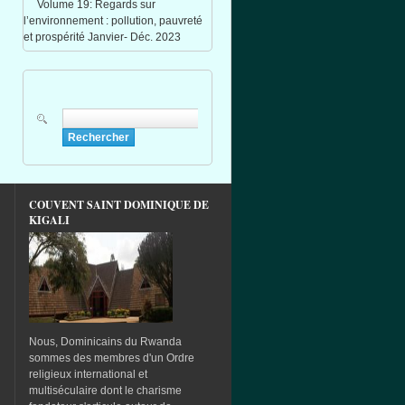
Volume 19: Regards sur
l’environnement : pollution, pauvreté
et prospérité Janvier- Déc. 2023
Rechercher
Formulaire de recherche
COUVENT SAINT DOMINIQUE DE
KIGALI
Nous, Dominicains du Rwanda
sommes des membres d'un Ordre
religieux international et
multiséculaire dont le charisme