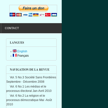
CONTACT
LANGUES
English
Français
NAVIGATION DE LA REVUE
Vol. 5 No.3 Société Sans Frontières
Septembre - Décembre 2008
Vol. 6 No.1 Les médias et le
processus électoral Jan-Avril 2010
Vol. 6 No.2 La religion et le
processus démocratique Mai -Août
2010