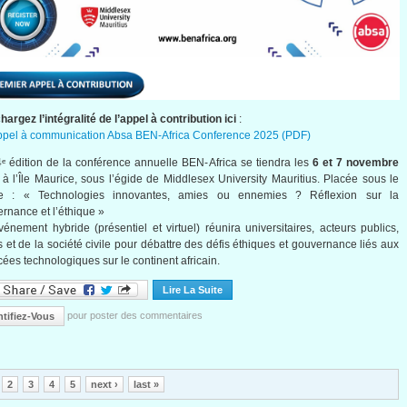
hargez l’intégralité de l’appel à contribution ici
:
pel à communication Absa BEN-Africa Conference 2025 (PDF)
ᵉ édition de la conférence annuelle BEN-Africa se tiendra les
6 et 7 novembre
à l’Île Maurice, sous l’égide de Middlesex University Mauritius. Placée sous le
e : « Technologies innovantes, amies ou ennemies ? Réflexion sur la
rnance et l’éthique »
vénement hybride (présentiel et virtuel) réunira universitaires, acteurs publics,
s et de la société civile pour débattre des défis éthiques et gouvernance liés aux
ées technologiques sur le continent africain.
Lire La Suite
De Appel À Contribution : Absa BEN-A
pour poster des commentaires
ntifiez-Vous
ges
2
3
4
5
next ›
last »