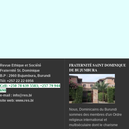
FRATERNITÉ SAINT DOMINIQUE
Revue
Ethique
et
Société
DE BUJUMBURA
Fraternité
St. Dominique
B.P : 2960 Bujumbura, Burundi
Tél
: +257 22 22 6956
Cell: +250 78 639 5583; +257 79 944
690
e-mail : info
@res.bi
site web: www.res.bi
Nous, Dominicains du Burundi
sommes des membres d'un Ordre
religieux international et
multiséculaire dont le charisme