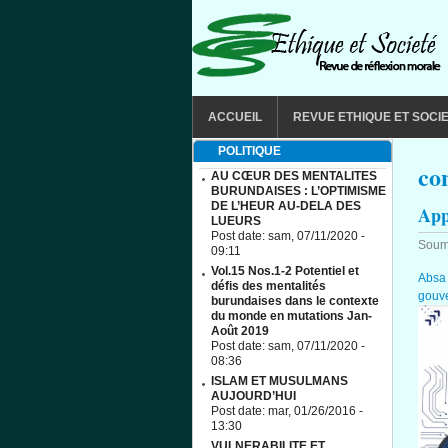
Aller au contenu principal
MAIN MENU
ACCUEIL
REVUE ETHIQUE ET SOCI
POLITIQUE
co
AU CŒUR DES MENTALITES
BURUNDAISES : L’OPTIMISME
DE L’HEUR AU-DELA DES
App
LUEURS
Post date:
sam, 07/11/2020 -
Soum
09:11
Vol.15 Nos.1-2 Potentiel et
Absa
défis des mentalités
gouv
burundaises dans le contexte
du monde en mutations Jan-
Août 2019
Post date:
sam, 07/11/2020 -
08:36
ISLAM ET MUSULMANS
AUJOURD’HUI
Post date:
mar, 01/26/2016 -
13:30
VULNERABILITE ET