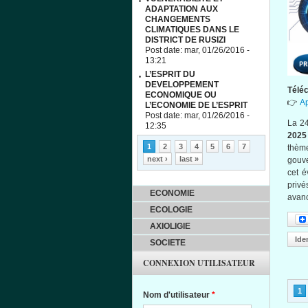
ADAPTATION AUX
CHANGEMENTS
CLIMATIQUES DANS LE
DISTRICT DE RUSIZI
Post date:
mar, 01/26/2016 -
13:21
L’ESPRIT DU
DEVELOPPEMENT
Téléc
ECONOMIQUE OU
👉
Ap
L’ECONOMIE DE L’ESPRIT
Post date:
mar, 01/26/2016 -
La 24
12:35
2025
Pages
1
2
3
4
5
6
7
thèm
next ›
last »
gouve
cet é
privé
ECONOMIE
avanc
ECOLOGIE
AXIOLIGIE
Ide
SOCIETE
CONNEXION UTILISATEUR
Pa
1
Nom d'utilisateur
*