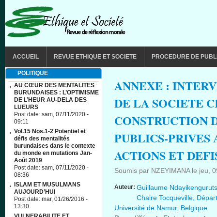
Aller au contenu principal
MAIN MENU
ACCUEIL
REVUE ETHIQUE ET SOCIETE
PROCEDURE DE PUBL
POLITIQUE
ANNEXE : INTER
AU CŒUR DES MENTALITES
BURUNDAISES : L’OPTIMISME
DE LA SOCIETE C
DE L’HEUR AU-DELA DES
LUEURS
Post date:
sam, 07/11/2020 -
CONSTRUCTION D
09:11
Vol.15 Nos.1-2 Potentiel et
PUBLICS-PRIVES 
défis des mentalités
burundaises dans le contexte
ACTIONS ET DEFI
du monde en mutations Jan-
Août 2019
Post date:
sam, 07/11/2020 -
Soumis par
NZEYIMANA
le
jeu, 
08:36
ISLAM ET MUSULMANS
Auteur:
Guillaume Ndayikengurutse
AUJOURD’HUI
Chaire Tocqueville, Départ
Post date:
mar, 01/26/2016 -
13:30
Université de Namur, Belgique
VULNERABILITE ET