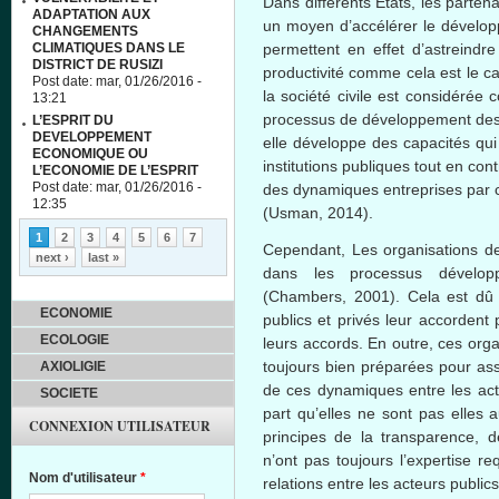
Dans différents Etats, les parte
ADAPTATION AUX
un moyen d’accélérer le dévelop
CHANGEMENTS
CLIMATIQUES DANS LE
permettent en effet d’astreindr
DISTRICT DE RUSIZI
productivité comme cela est le c
Post date:
mar, 01/26/2016 -
la société civile est considérée
13:21
processus de développement des E
L’ESPRIT DU
DEVELOPPEMENT
elle développe des capacités qui
ECONOMIQUE OU
institutions publiques tout en cont
L’ECONOMIE DE L’ESPRIT
Post date:
mar, 01/26/2016 -
des dynamiques entreprises par c
12:35
(Usman, 2014).
Pages
1
2
3
4
5
6
7
Cependant, Les organisations de 
next ›
last »
dans les processus développ
(Chambers, 2001). Cela est dû 
ECONOMIE
publics et privés leur accordent
ECOLOGIE
leurs accords. En outre, ces orga
toujours bien préparées pour ass
AXIOLIGIE
de ces dynamiques entre les acte
SOCIETE
part qu’elles ne sont pas elles
CONNEXION UTILISATEUR
principes de la transparence, de 
n’ont pas toujours l’expertise r
Nom d'utilisateur
*
relations entre les acteurs publics