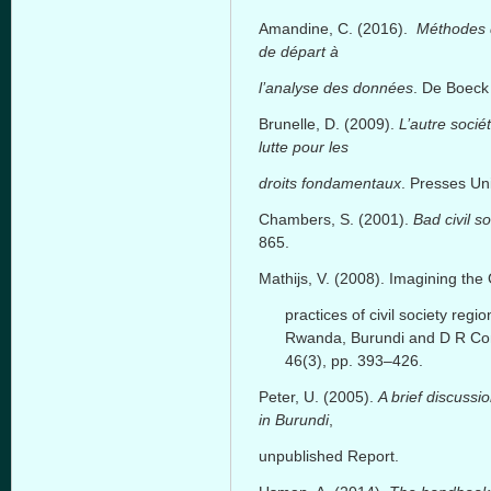
Amandine, C. (2016).
Méthodes d
de départ à
l’analyse des données
. De Boeck
Brunelle, D. (2009).
L’autre socié
lutte pour les
droits fondamentaux
. Presses Uni
Chambers, S. (2001).
Bad civil so
865.
Mathijs, V. (2008). Imagining th
practices of civil society reg
Rwanda, Burundi and D R C
46(3), pp. 393–426.
Peter, U. (2005).
A brief discussi
in Burundi
,
unpublished Report.