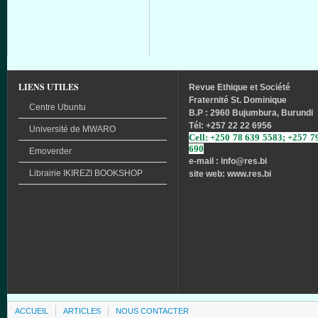
LIENS UTILES
Revue
Ethique
et
Société
Fraternité
St. Dominique
Centre Ubuntu
B.P : 2960 Bujumbura, Burundi
Tél
: +257 22 22 6956
Université
de
MWARO
Cell: +250 78 639 5583; +257 7
690
Emoverder
e-mail : info
@res.bi
Librairie
IKIREZI
BOOKSHOP
site web: www.res.bi
ACCUEIL
ARTICLES
NOUS CONTACTER