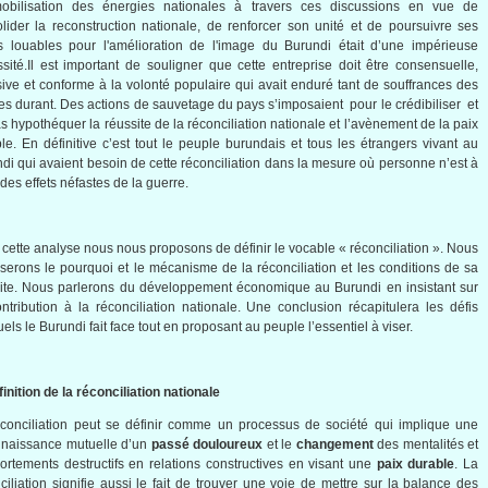
obilisation
des
énergies
nationales
à
travers
ces
discussions en
vue
de
lider
la reconstruction
nationale
, de
renforcer
son
unité
et de
poursuivre
ses
ts
louables
pour
l'amélioration
de
l'image
du Burundi
était
d’une
impérieuse
sité.Il
est
important de
souligner
que
cette
entreprise
doit
être
consensuelle
,
sive et
conforme
à
la
volonté
populaire
qui
avait
enduré
tant
de
souffrances
des
es
durant
. Des actions de
sauvetage
du pays
s’imposaient
pour le
crédibiliser
et
as
hypothéquer
la
réussite
de la
réconciliation
nationale
et
l’avènement
de la
paix
ble. En
définitive
c’est
tout le
peuple
burundais
et
tous
les
étrangers
vivant au
ndi qui
avaient
besoin
de
cette
réconciliation
dans
la
mesure
où
personne
n’est
à
des
effets
néfastes
de la guerre.
cette
analyse
nous
nous
proposons
de
définir
le vocable «
réconciliation
».
Nous
yserons
le
pourquoi
et le
mécanisme
de la
réconciliation
et les conditions de
sa
ite
.
Nous
parlerons
du
développement
économique
au Burundi en
insistant
sur
ntribution
à
la
réconciliation
nationale
.
Une
conclusion
récapitulera
les
défis
uels
le Burundi fait face tout en
proposant
au
peuple
l’essentiel
à
viser
.
inition
de la
réconciliation
nationale
conciliation
peut
se
définir
comme
un
processus
de
société
qui
implique
une
nnaissance
mutuelle
d’un
passé
douloureux
et le
changement
des
mentalités
et
ortements
destructifs
en relations
constructives
en
visant
une
paix
durable
. La
ciliation
signifie
aussi
le fait de
trouver
une
voie
de
mettre
sur
la balance des