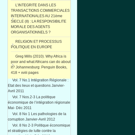
L’INTEGRITE DANS LES
TRANSACTIONS COMMERCIALES
INTERNATIONALES AU 21ème
SIECLE (II) : LA RESPONSIBILITE
MORALE DES AGENTS
ORGANISATIONNELS ?
RELIGION ET PROCESSUS
POLITIQUE EN EUROPE
Greg Mills (2010). Why Africa is
poor and what Africans can do about
it? Johannesburg: Penguin Books,
418 + xviii pages
Vol. 7 No.1 Intégration Régionale :
Etat des lieux et questions Janvier-
Avril 2011
Vol. 7 Nos.2-3 La politique
économique de l’intégration régionale
Mai- Déc 2011
Vol. 8 No 1 Les pathologies de la
corruption Janvier-Avril 2012
Vol. 8 No 2-3 Politique économique
et stratégies de lutte contre la