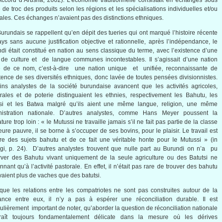
Accord
d’Arusha
, 2002).
L’économie
traditionnelle
consistait
en
échanges
sous
e
de
troc
des
produits
selon
les
régions
et les
spécialisations
individuelles
et/
ou
iales
.
Ces
échanges
n’avaient
pas des distinctions
ethniques
.
Burundais
se
rappellent
qu’en
dépit
des
tueries
qui
ont
marqué
l’histoire
récente
ays sans
aucune
justification objective et
rationnelle
,
après
l’indépendance
, le
ndi
était
constitué
en nation au
sens
classique
du
terme
,
avec
l’existence
d’une
 de culture et de
langue
communes
incontestables
. Il
s’agissait
d’une
nation
e
de
ce
nom,
c’est-à-dire
une
nation unique et
unifiée
,
reconnaissante
de
stence
de
ses
diversités
ethniques
,
donc
lavée
de
toutes
pensées
divisionnistes
.
ins
analystes
de la
société
burundaise
avancent
que
les
activités
agricoles
,
rales
et de
poterie
distinguaient
les
ethnies
,
respectivement
les
Bahutu
, les
si
et les
Batwa
malgré
qu’ils
aient
une
même
langue
, religion,
une
même
nistration
nationale
.
D’autres
analystes
,
comme
Hans Meyer
poussent
la
ature trop loin : « le
Mutussi
ne
travaille
jamais
s’il
ne fait pas
partie
de la
classe
ieure
pauvre
,
il
se borne
à
s’occuper
de
ses
bovins
, pour le
plaisir
. Le travail
est
ire
des
sujets
bahutu
et de
ce
fait
une
véritable
honte
pour le
Mutussi
» (in
gi
, p. 24).
D’autres
analystes
trouvent
que
nulle
part au Burundi on
n’a
pu
rver des
Bahutu
vivant
uniquement
de la
seule
agriculture
ou
des
Batutsi
ne
onnant
qu’à
l’activité
pastorale
. En
effet
,
il
n’était
pas rare de
trouver
des
bahutu
vaient
plus de
vaches
que
des
batutsi
.
que
les relations
entre
les
compatriotes
ne
sont
pas
construites
autour
de la
ance
entre
eux
,
il
n’y
a pas
à
espérer
une
réconciliation
durable. Il
est
culièrement
important de noter,
qu’aborder
la question de
réconciliation
nationale
aît
toujours
fondamentalement
délicate
dans
la
mesure
où
les
dérives