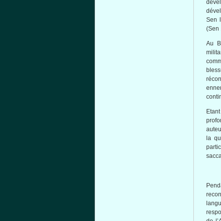
déve
déve
Sen 
(Sen 
Au B
milita
comm
bless
récon
enne
conti
Etant
profo
auteu
la
qu
parti
sacc
Pend
recon
lang
respo