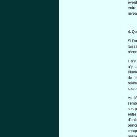
évent
entre
nive
4.
Qu
Si
l’o
laiss
récon
Il
n’y
n’y
a
étudi
de
l’
rela
socio
Au M
semb
ses
p
entre
d'ent
princ
chaq
nouve