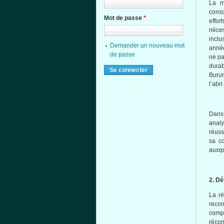
La
m
conso
Mot de passe
*
effor
néces
inclu
Demander un nouveau mot
anné
de passe
ne p
dura
Buru
l’abri
Dans
anal
réuss
sa
co
auxq
2.
Déf
La
ré
reco
comp
récon