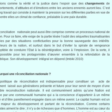
tions
comme
la
vérité
et la justice
dans
l’espoir
que
des
changements
de
ortements
,
d’attitudes
et
d’émotions
entre
les
anciens
ennemis
auront
lieu.
C’est
ng travail qui
consiste
à
maintenir
la
pression
sur
les
différentes
parties en
vue
de
entre
elles
un
climat
de
confiance
,
préalable
à
une
paix
durable.
conciliation
nationale
peut
aussi
être
comprise
comme
un
processus
national de
on. Pour
ce
faire,
elle
exige
de la
partie
lésée
l’oubli
des
séquelles
traumatisantes
ées
par des situations
conflictuelles
pour la
bonne
sauvegarde
des
intérêts
ieurs
de la nation, et
surtout
dans
le but
d’éviter
la
spirale
de vengeance
eptible de
conduire
l’Etat
à
la
désintégration
,
voire
à
l’implosion
. De la
sorte
,
il
 possible pour les
protagonistes
d’œuvrer
ensemble
à
la
refondation
de la
blique
. Son
développement
intégral
en
dépend
(
Imbiki
2010)
urquoi
une
réconciliation
nationale
?
politique
de
réconciliation
est
indispensable pour
constituer
un
acte
de
ament
laissé
aux
générations
présente
et future pour
leur
servir
de
moyen
d’une
able
reconstruction
nationale
. Il
est
communément
admis
qu’une
Nation
est
ée
par
une
communauté
humaine
qui a la conscience
d’appartenir
à
un
même
é
et
d’être
pareillement
engagée
dans
un
même
avenir
. Le capital
humain
est
un
majeur
du
développement
et
partant
de la
réconciliation
.
Comme
certains
stes
aiment
le dire ;
il
n’y
a de
richesses
que
d’hommes
.
L’homme
est
au
cœur
du