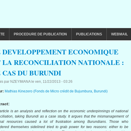
ETE
PROCEDURE DE PUBLICATION
PUBLICATIONS
WEBMAIL
E DEVELOPPEMENT ECONOMIQUE
 LA RECONCILIATION NATIONALE :
 CAS DU BURUNDI
is par
NZEYIMANA
le
ven, 11/22/2013 - 03:26
ur:
Mathias Kinezero (Fonds de Micro crédit de Bujumbura, Burundi)
ract:
article is an analysis and reflection on the economic underpinnings of national
ciliation, taking Burundi as a case study. It argues that the mismanagement
of
onal resources caused a lot of frustration among Burundians. Those who
dered themselves sidelined tried to grab power for two reasons: either to be