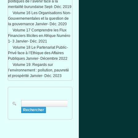
politiques de l’avenir face à la
mentalité burundaise Sept- Déc. 2019
Volume 16 Les Organisations Non-
Gouvernementales et la question de
la gouvernance Janvier- Déc. 2020
Volume 17 Comprendre les Flux
Financiers Illicites en Afrique Numéro
1- 3 Janvier- Déc. 2021
Volume 18 Le Partenariat Public-
Privé face à l’Ethique des Affaires
Publiques Janvier- Décembre 2022
Volume 19: Regards sur
l’environnement : pollution, pauvreté
et prospérité Janvier- Déc. 2023
Rechercher
Formulaire de recherche