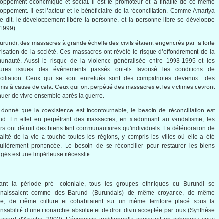
loppement
économique
et social. Il
est
le
promoteur
et la
finalité
de
ce
même
loppement
. Il
est
l’acteur
et le
bénéficiaire
de la
réconciliation
.
Comme
Amartya
le
dit
, le
développement
libère
la
personne
, et la
personne
libre
se
développe
1999).
urundi, des massacres
à
grande
échelle
des
civils
étaient
engendrés
par la forte
risation
de la
société
.
Ces
massacres
ont
révélé
le
risque
d’effondrement
de la
unauté
.
Aussi
le
risque
de la violence
généralisée
entre
1993-1995 et les
ures
issues des
événements
passés
ont-ils
favorisé
les conditions de
ciliation
.
Ceux
qui se
sont
entretués
sont
des
compatriotes
devenus
des
mis
à
cause de
cela
.
Ceux
qui
ont
perpétré
des massacres et les
victimes
devront
nuer
de vivre ensemble
après
la guerre.
donné
que
la coexistence
est
incontournable
, le
besoin
de
réconciliation
est
nd
. En
effet
en
perpétrant
des massacres, en
s’adonnant
au
vandalisme
, les
rs
ont
détruit
des
biens
tant
communautaires
qu’individuels
. La
détérioration
de
alité
de la vie a
touché
toutes
les
régions
, y
compris
les
villes
où
elle
a
été
culièrement
prononcée
. Le
besoin
de se
réconcilier
pour
restaurer
les
biens
agés
est
une
impérieuse
nécessité
.
ant la
période
pré
-
coloniale
,
tous
les
groupes
ethniques
du Burundi se
naissaient
comme
des
Barundi
(
Burundais
) de
même
croyance
, de
même
ue
, de
même
culture et
cohabitaient
sur
un
même
territoire
placé
sous
la
nsabilité
d’une
monarchie
absolue
et de
droit
divin
acceptée
par
tous
(
Synthèse