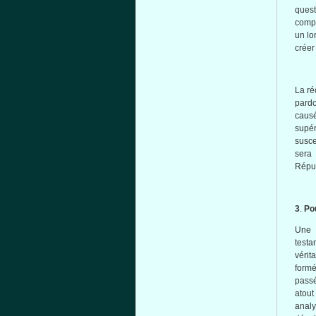
ques
comp
un lo
créer
La
ré
pard
caus
supér
susc
sera
Répu
3
.
Po
Une
test
vérit
form
pass
atout
analy