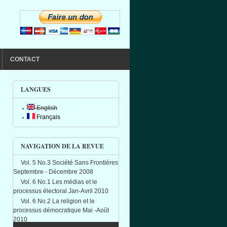
CONTACT
LANGUES
English
Français
NAVIGATION DE LA REVUE
Vol. 5 No.3 Société Sans Frontières
Septembre - Décembre 2008
Vol. 6 No.1 Les médias et le
processus électoral Jan-Avril 2010
Vol. 6 No.2 La religion et le
processus démocratique Mai -Août
2010