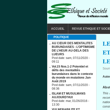
Aller au contenu principal
MAIN MENU
ACCUEIL
REVUE ETHIQUE ET SOCI
POLITIQUE
L
AU CŒUR DES MENTALITES
BURUNDAISES : L’OPTIMISME
ET
DE L’HEUR AU-DELA DES
LUEURS
Post date:
sam, 07/11/2020 -
LE
09:11
Vol.15 Nos.1-2 Potentiel et
Soum
défis des mentalités
burundaises dans le contexte
Aute
du monde en mutations Jan-
Août 2019
Post date:
sam, 07/11/2020 -
Abst
08:36
This 
ISLAM ET MUSULMANS
AUJOURD’HUI
recon
Post date:
mar, 01/26/2016 -
nati
13:30
consi
VULNERABILITE ET