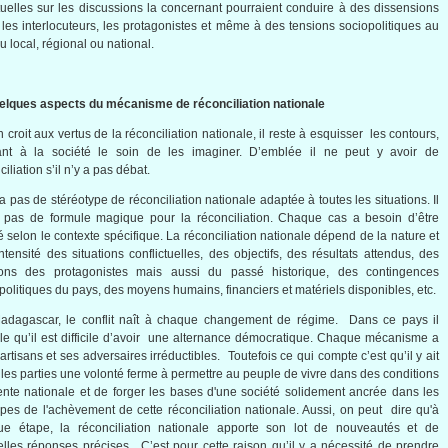
uelles
sur
les discussions la
concernant
pourraient
conduire
à
des
dissensions
les
interlocuteurs
, les
protagonistes
et
même
à
des tensions
sociopolitiques
au
au
local,
régional
ou
national.
elques
aspects du
mécanisme
de
réconciliation
nationale
n
croit
aux
vertus
de la
réconciliation
nationale
,
il
reste
à
esquisser
les contours,
ant
à
la
société
le
soin
de les
imaginer
.
D’emblée
il
ne
peut
y
avoir
de
ciliation
s’il
n’y
a pas
débat
.
a pas de
stéréotype
de
réconciliation
nationale
adaptée
à
toutes
les situations. Il
 pas de
formule
magique
pour la
réconciliation
.
Chaque
cas
a
besoin
d’être
é
selon
le
contexte
spécifique
. La
réconciliation
nationale
dépend
de la nature et
intensité
des situations
conflictuelles
, des
objectifs
, des
résultats
attendus
, des
tions des
protagonistes
mais
aussi
du
passé
historique
, des
contingences
politiques
du pays, des
moyens
humains
, financiers et
matériels
disponibles
, etc.
adagascar, le
conflit
naît
à
chaque
changement
de
régime
.
Dans
ce
pays
il
le
qu’il
est
difficile
d’avoir
une
alternance
démocratique
.
Chaque
mécanisme
a
artisans et
ses
adversaires
irréductibles
.
Toutefois
ce
qui
compte
c’est
qu’il
y
ait
les parties
une
volonté
ferme
à
permettre
au
peuple
de vivre
dans
des conditions
ente
nationale
et de forger les bases
d'une
société
solidement
ancrée
dans
les
ipes
de
l'achèvement
de
cette
réconciliation
nationale
.
Aussi
, on
peut
dire
qu'à
ue
étape
, la
réconciliation
nationale
apporte
son lot de
nouveautés
et de
lles
réponses
précises
.
C’est
pour
cette
raison
qu’il
y a
nécessité
de
prendre