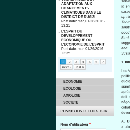
serve
ADAPTATION AUX
to en
CHANGEMENTS
excep
CLIMATIQUES DANS LE
DISTRICT DE RUSIZI
up si
Post date:
mar, 01/26/2016 -
Ther
13:21
solut
L’ESPRIT DU
good 
DEVELOPPEMENT
Bank 
ECONOMIQUE OU
sugge
L’ECONOMIE DE L’ESPRIT
and i
Post date:
mar, 01/26/2016 -
12:35
Susta
Pages
1
2
3
4
5
6
7
1. In
next ›
last »
Les
A
politi
quoi
ECONOMIE
signif
ECOLOGIE
aprè
AXIOLIGIE
doit
négoc
SOCIETE
coha
CONNEXION UTILISATEUR
deve
Au B
Nom d'utilisateur
*
a
al