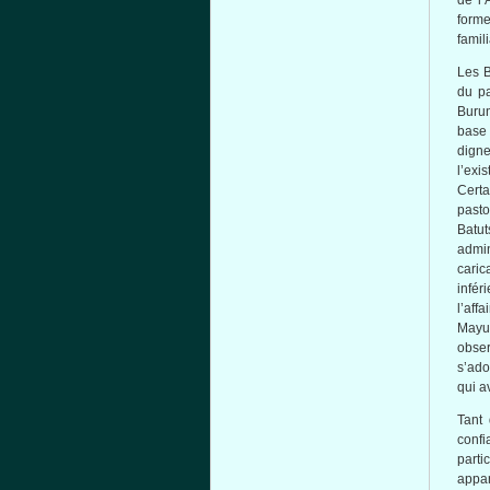
de
l’
form
famil
Les
du p
Buru
base
dign
l’exi
Certa
pasto
Batut
admi
caric
infér
l’affa
Mayu
obse
s’ad
qui
a
Tant
confi
parti
appar