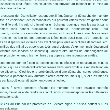
ispositions pour
régler
des situations non
prévues
au moment de la
mise
au
définitive
de
l’accord
.
n
processus
de
réconciliation
est
engagé
,
il
faut
épuiser
la
démarche
de
manière
tive
en
choisissant
des
personnalités
qui
peuvent
valablement
s’exprimer
pour
r
le
différend
. Il
s’agit
ici
d’imaginer
un
échange
pour
que
tous
les participants
riment
sans
donner
procuration
à
quiconque
.
Normalement
ceux
qui
riment
,
lors
du
processus
de
réconciliation
,
sont
les
victimes
civiles
, les
victimes
rrorisme
, les
familles
des
personnes
tuées
,
mais
aussi
ceux
qu’on
appelle
les
les
de
disparus
, les
victimes
des
exactions
policières
ou
victimes
de tortures, etc.
amilles
des
militaires
et
policiers
tués
aussi
doivent
s’exprimer
,
mais
également
embres
des services de
sécurité
qui
doivent
être
libérés
de
leur
obligation de
ve
, plus
bien
entendu
les
membres
de
groupes
armés
repentis
ou
arrêtés
.
change
doit
donner
à
la
loi
sa
pleine
chance de
réussite
en
réduisant
les
risques
ir
ceux
qui se
considèrent
victimes
lésées
dans
leurs
droits
à
la
réhabilitation
en
que
citoyens
.
C’est
toute
la
problématique
d’une
démarche
,
certes
généreuse
,
onsiste
à
pardonner
aux
auteurs
d’actes
criminels
,
mais
qui,
si
elle
n’était
pas
e
par la
société
,
serait
fatalement
vouée
à
l’échec
.
e
aussi
à
savoir comment
désigner
les
membres
de
cette
instance
chargée
endre
,
d’évaluer
et de
rendre
ses
conclusions, comment
apprécier
les
différentes
nisations
, etc.
 le
cas
du Burundi les
protocoles
de
l’Accord
signé
à
Arusha
portent
sur
les
res
suivantes
: