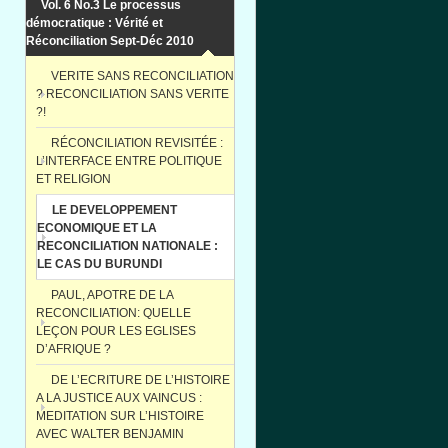
Vol. 6 No.3 Le processus
démocratique : Vérité et
Réconciliation Sept-Déc 2010
VERITE SANS RECONCILIATION
? RECONCILIATION SANS VERITE
?!
RÉCONCILIATION REVISITÉE :
L’INTERFACE ENTRE POLITIQUE
ET RELIGION
LE DEVELOPPEMENT
ECONOMIQUE ET LA
RECONCILIATION NATIONALE :
LE CAS DU BURUNDI
PAUL, APOTRE DE LA
RECONCILIATION: QUELLE
LEÇON POUR LES EGLISES
D’AFRIQUE ?
DE L’ECRITURE DE L’HISTOIRE
A LA JUSTICE AUX VAINCUS :
MEDITATION SUR L’HISTOIRE
AVEC WALTER BENJAMIN