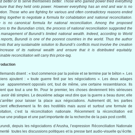
d better or to serve themselves better. Those who gained power tried everything
sure that they held onto power. However everything has an end and war is no
tion. Those who are fighting for various and often contradictory reasons ended
tting together to negotiate a formula for cohabitation and national reconciliation.
e is no canonical formula for national reconciliation. Among the proposed
ions to the Burundian crisis, the process of national reconciliation suggested the
management of Burundi’s limited national wealth. Indeed, according to World
reports, Burundi is one of the poorest countries in the world. Thus the author
sts that any sustainable solution to Burundi’s conflicts must involve the creation
ncrease of its national wealth and ensure that it is distributed equitably.
inable reconciliation will carry this price-tag.
troduction
llemands
disent
: « tout commence par la
poésie
et se
termine
par le
béton
». Les
ciens
ajoutent
: «
toute
guerre
finit
par les
négociations
». Les
deux
adages
que
apparemment
opposés
ont
, tout de
même
,
une
certaine
ressemblance
.
Ils
ient
que
tout a
une
fin. Pour le premier, les
choses
deviennent
très
sérieuses
s
avoir
été
simples. Le
deuxième
adage
veut
dire
que
la guerre a beau
durer
,
elle
s’arrêter
pour
laisser
la place aux
négociations
.
Autrement
dit
, les parties
ient
effectivement
la fin des
hostilités
mais
aussi
et
surtout
une
formule
de
bitation,
c’est
la
réconciliation
nationale
.
Récemment
la
réconciliation
est
nue
une
pratique
et
une
part
importante
de la
recherche
de la
paix
post
conflit
.
urundi,
depuis
les
négociations
d’Arusha
,
l’expression
Réconciliation
Nationale
imenté
toutes
les discussions
politiques
et la
presse
tant
audio-visuelle
qu’écrite
.