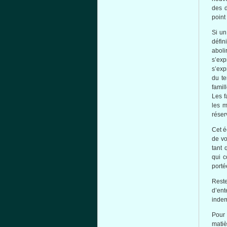
des d
point
Si u
défini
aboli
s’exp
s’exp
du
te
famil
Les
f
les
m
réser
Cet
é
de
vo
tant
qui
c
porté
Rest
d’ent
indem
Pour
matiè