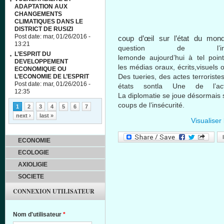
ADAPTATION AUX
CHANGEMENTS
CLIMATIQUES DANS LE
DISTRICT DE RUSIZI
Post date:
mar, 01/26/2016 -
coup
d’œil
sur
l’état
du
mon
13:21
question de
l’
L’ESPRIT DU
le
monde
aujourd’hui
à
tel
poin
DEVELOPPEMENT
les
médias
oraux
,
écrits
,
visuels
ECONOMIQUE OU
Des
tueries
, des
actes
terroriste
L’ECONOMIE DE L’ESPRIT
Post date:
mar, 01/26/2016 -
états
sontla
Une
de
l’ac
12:35
La
diplomatie
se
joue
désormais
Pages
coups de
l’insécurité
.
1
2
3
4
5
6
7
next ›
last »
Visualiser
ECONOMIE
ECOLOGIE
AXIOLIGIE
SOCIETE
CONNEXION UTILISATEUR
Nom d'utilisateur
*