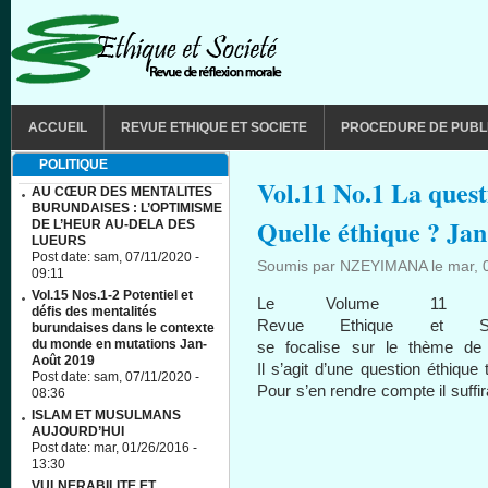
Aller au contenu principal
MAIN MENU
ACCUEIL
REVUE ETHIQUE ET SOCIETE
PROCEDURE DE PUBL
POLITIQUE
Vol.11 No.1 La questi
AU CŒUR DES MENTALITES
BURUNDAISES : L’OPTIMISME
Quelle éthique ? Jan
DE L’HEUR AU-DELA DES
LUEURS
Post date:
sam, 07/11/2020 -
Soumis par
NZEYIMANA
le
mar, 
09:11
Vol.15 Nos.1-2 Potentiel et
Le Volume 11
défis des mentalités
Revue
Ethique
et
S
burundaises dans le contexte
du monde en mutations Jan-
se
focalise
sur
le
thème
de
Août 2019
Il
s’agit
d’une
question
éthique
Post date:
sam, 07/11/2020 -
Pour
s’en
rendre
compte
il
suffir
08:36
ISLAM ET MUSULMANS
AUJOURD’HUI
Post date:
mar, 01/26/2016 -
13:30
VULNERABILITE ET