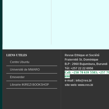
LIENS UTILES
Revue
Ethique
et
Société
Fraternité
St. Dominique
Centre Ubuntu
B.P : 2960 Bujumbura, Burundi
Tél
: +257 22 22 6956
Université
de
MWARO
Cell: +250 78 639 5583; +257 7
690
Emoverder
e-mail : info
@res.bi
Librairie
IKIREZI
BOOKSHOP
site web: www.res.bi