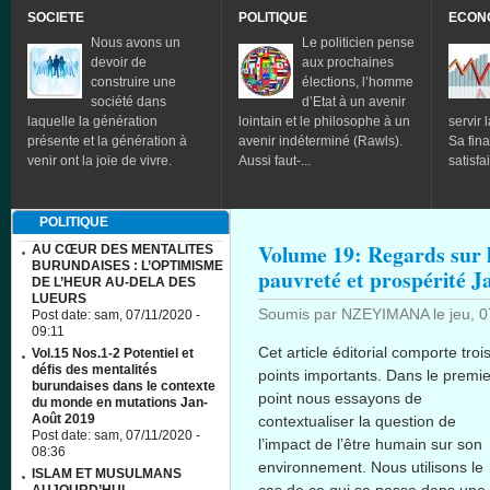
SOCIETE
POLITIQUE
ECON
Nous avons un
Le politicien pense
devoir de
aux prochaines
construire une
élections, l’homme
société dans
d’Etat à un avenir
laquelle la génération
lointain et le philosophe à un
servir l
présente et la génération à
avenir indéterminé (Rawls).
Sa fina
venir ont la joie de vivre.
Aussi faut-...
satisfa
POLITIQUE
Volume 19: Regards sur l
AU CŒUR DES MENTALITES
BURUNDAISES : L’OPTIMISME
pauvreté et prospérité J
DE L’HEUR AU-DELA DES
LUEURS
Soumis par
NZEYIMANA
le
jeu, 
Post date:
sam, 07/11/2020 -
09:11
Cet article éditorial comporte troi
Vol.15 Nos.1-2 Potentiel et
défis des mentalités
points importants. Dans le premie
burundaises dans le contexte
point nous essayons de
du monde en mutations Jan-
Août 2019
contextualiser la question de
Post date:
sam, 07/11/2020 -
l’impact de l’être humain sur son
08:36
environnement. Nous utilisons le
ISLAM ET MUSULMANS