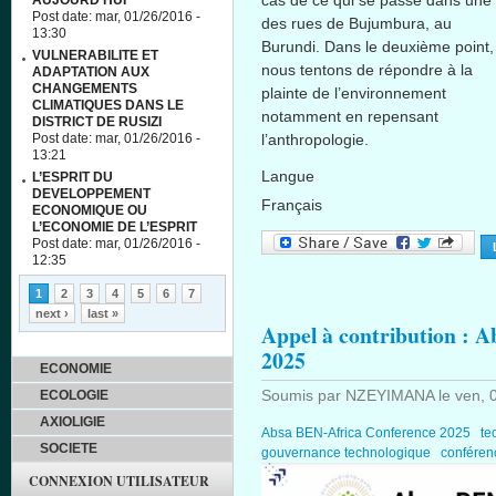
cas de ce qui se passe dans une
AUJOURD’HUI
Post date:
mar, 01/26/2016 -
des rues de Bujumbura, au
13:30
Burundi. Dans le deuxième point,
VULNERABILITE ET
nous tentons de répondre à la
ADAPTATION AUX
CHANGEMENTS
plainte de l’environnement
CLIMATIQUES DANS LE
notamment en repensant
DISTRICT DE RUSIZI
Post date:
mar, 01/26/2016 -
l’anthropologie.
13:21
Langue
L’ESPRIT DU
DEVELOPPEMENT
Français
ECONOMIQUE OU
L’ECONOMIE DE L’ESPRIT
Post date:
mar, 01/26/2016 -
12:35
Pages
1
2
3
4
5
6
7
next ›
last »
Appel à contribution : 
2025
ECONOMIE
Soumis par
NZEYIMANA
le
ven, 
ECOLOGIE
AXIOLIGIE
Absa BEN-Africa Conference 2025
te
SOCIETE
gouvernance technologique
confére
CONNEXION UTILISATEUR