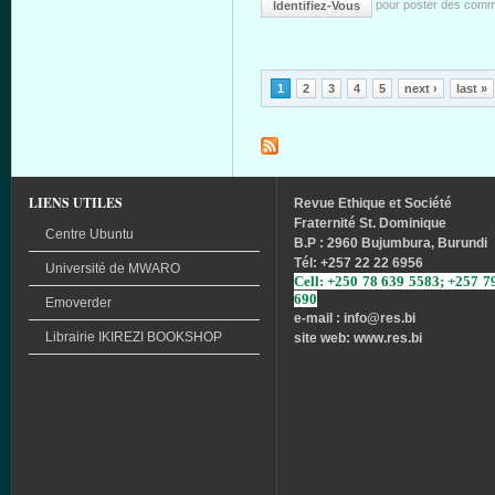
pour poster des comm
Identifiez-Vous
Pages
1
2
3
4
5
next ›
last »
LIENS UTILES
Revue
Ethique
et
Société
Fraternité
St. Dominique
Centre Ubuntu
B.P : 2960 Bujumbura, Burundi
Tél
: +257 22 22 6956
Université
de
MWARO
Cell: +250 78 639 5583; +257 7
690
Emoverder
e-mail : info
@res.bi
Librairie
IKIREZI
BOOKSHOP
site web: www.res.bi