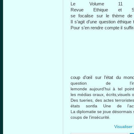
Le Volume 11
Revue
Ethique
et
S
se
focalise
sur
le
thème
de
Il
s’agit
d’une
question
éthique
Pour
s’en
rendre
compte
il
suffir
coup
d’œil
sur
l’état
du
mon
question de
l’
le
monde
aujourd’hui
à
tel
poin
les
médias
oraux
,
écrits
,
visuels
Des
tueries
, des
actes
terroriste
états
sontla
Une
de
l’ac
La
diplomatie
se
joue
désormais
coups de
l’insécurité
.
Visualiser