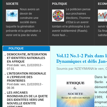
SOCIETE
POLITIQUE
ECON
Nous avons un
Le politicien pense
devoir de
aux prochaines
construire une
élections, l’homme
société dans
d’Etat à un avenir
laquelle la génération
lointain et le philosophe à un
servir l
présente et la génération à
avenir indéterminé (Rawls).
Sa fina
venir ont la joie de vivre.
Aussi faut-...
satisfa
POLITIQUE
Vol.12 No.1-2 Paix dans 
DEMOCRATIE, INTEGRATION
ET IDENTITES NATIONALES
Dynamiques et défis Jan
EN AFRIQUE
Post date:
ven, 11/22/2013 -
Soumis par
NZEYIMANA
le
ven, 
07:01
L’INTEGRATION REGIONALE
Dans
l
A L’EPREUVE DES
FRONTIERES
Berlin
Post date:
ven, 11/22/2013 -
démemb
06:36
le
mond
LES ARCANES
INSONDABLES DE LA QUETE
1989, 
DES IDENTITES VERS UNE
énigmat
NOUVELLE IDENTITE