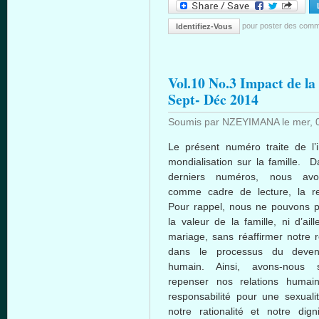
pour poster des comm
Identifiez-Vous
Vol.10 No.3 Impact de la 
Sept- Déc 2014
Soumis par
NZEYIMANA
le
mer, 
Le
présent
numéro
traite
de
l
mondialisation
sur
la
famille
.
D
derniers
numéros
,
nous
avo
comme
cadre de lecture, la
r
Pour rappel,
nous
ne
pouvons
p
la
valeur
de la
famille
,
ni
d’aill
mariage
, sans
réaffirmer
notre
dans
le
processus
du
deven
humain
.
Ainsi
,
avons-nous
repenser
nos relations
humai
responsabilité
pour
une
sexuali
notre
rationalité
et
notre
dign