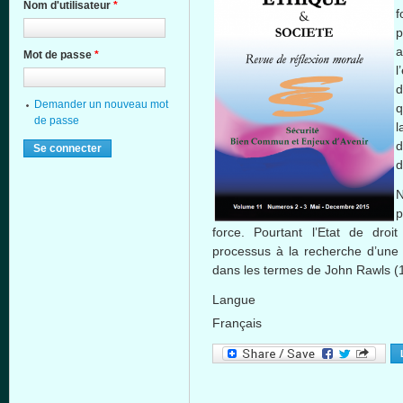
Nom d'utilisateur
*
f
p
Mot de passe
*
l
d
Demander un nouveau mot
q
de passe
l
force.
Pourtant
l’Etat
de
droit
processus
à
la
recherche
d’une
dans
les
termes
de John Rawls (
Langue
Français