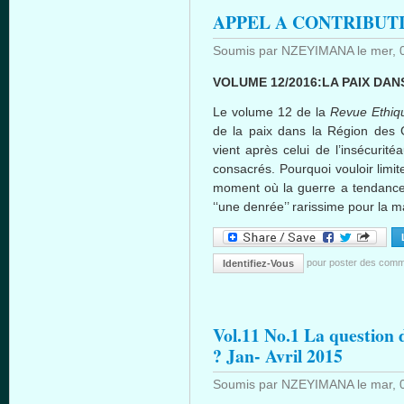
APPEL A CONTRIBUT
Soumis par
NZEYIMANA
le
mer, 
VOLUME 12/2016:LA
PAIX
DANS
Le volume 12 de la
Revue
Ethiq
de la
paix
dans
la
Région
des 
vient
après
celui
de
l’insécurité
consacrés
.
Pourquoi
vouloir
limit
moment
où
la guerre a
tendanc
‘‘une
denrée’’
rarissime
pour la
ma
pour poster des comm
Identifiez-Vous
Vol.11 No.1 La question d
? Jan- Avril 2015
Soumis par
NZEYIMANA
le
mar, 