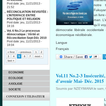
manière
AFRICAINE
Post date:
jeu, 11/21/2013 -
notre
t
21:52
Fukuya
RÉCONCILIATION REVISITÉE :
un
livre
L’INTERFACE ENTRE
POLITIQUE ET RELIGION
man.
L’
Post date:
jeu, 11/21/2013 -
qu’il
voy
18:16
démocratie
libérale
occidentale
Vol. 6 No.3 Le processus
démocratique : Vérité et
économique
néolibérale
.
Réconciliation Sept-Déc 2010
Post date:
jeu, 11/21/2013 -
Langue
18:04
Français
Pages
« first
‹ previous
1
2
3
4
5
6
7
next ›
last »
ECONOMIE
Vol.11 No.2-3 Insécurité
ECOLOGIE
d’avenir Mai- Déc. 2015
AXIOLIGIE
Soumis par
NZEYIMANA
le
sam, 
SOCIETE
CONNEXION UTILISATEUR
L