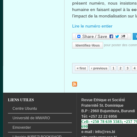
présent
numéro
,
nous
insistons
humaine
en
faisant
appel
à
la
c
l’impact
de la
mondialisation
sur
l
Lire le numéro entier
pour poster des comm
Identifiez-Vous
Pages
« first
‹ previous
1
2
3
4
LIENS UTILES
Revue
Ethique
et
Société
Fraternité
St. Dominique
Centre Ubuntu
B.P : 2960 Bujumbura, Burundi
Tél
: +257 22 22 6956
Université
de
MWARO
Cell: +250 78 639 5583; +257 7
690
Emoverder
e-mail : info
@res.bi