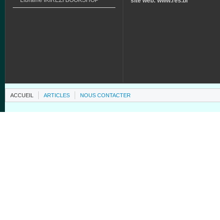
Librairie
IKIREZI
BOOKSHOP
site web: www.res.bi
ACCUEIL
ARTICLES
NOUS CONTACTER